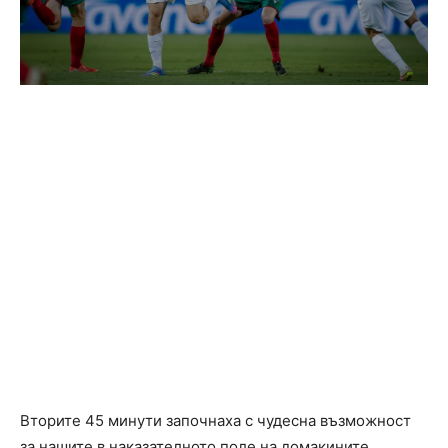
Вторите 45 минути започнаха с чудесна възможност
за нашите в наказателното поле на домакините,