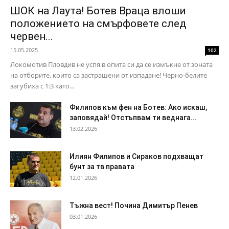
ШОК на Лаута! Ботев Враца влоши
положението на смърфовете след
червен...
15.05.2025
102
Локомотив Пловдив не успя в опита си да се измъкне от зоната
на отборите, които са застрашени от изпадане! Черно-белите
загубиха с 1:3 като...
Филипов към фен на Ботев: Ако искаш,
заповядай! Отстъпвам ти веднага...
13.02.2026
Илиян Филипов и Сираков подхващат
бунт за тв правата
12.01.2026
Тъжна вест! Почина Димитър Пенев
03.01.2026