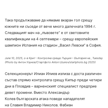
Така продължаваме да нямаме вкаран гол срещу
южните ни съседи от вече много далечната 1994 г.
Следващият мач на „лъвовете“ е от световните
квалификации на 4 септември – срещу европейския
шампион Испания на стадион „Васил Левски“ в София.
June 10, 2025, о-в Крит : Контролна среща: Гърция – България на , Tuesday
(Photo by Антон Узунов/Стартфото Anton Uzunov/startphoto.bg 2025)
Селекционерът Илиан Илиев излиза с доста различен
състав спрямо контролата срещу Кипър преди четири
дни в Пловдив – варненският специалист предприе
девет промени. Вместо Александър
Колев българската атака поведе нападателят
на Славия Владимир Николов. Фабиан