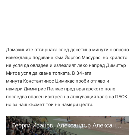
Домакините отвърнаха след десетина минути с опасно
извеждащо подаване към Йоргос Масурас, но крилото
не успя да овладее и излезлият леко напред Димитър
Митов успя да хване топката. В 34-ата
минута Константинос Цимикас проби отляво и
намери Димитрис Пелкас пред вратарското поле,
последва опасен изстрел на атакуващия халф на ПАОК,
но за наш късмет той не намери целта.