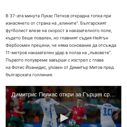
В 37-ата минута Лукас Петков открадна топка при
изнасянето от страна на „елините“. Българският
футболист влезе на скорост в наказателното поле,
където беше повален, но главният съдия Нейтън
Фербоомен прецени, че няма основание да отсъжда
11-метров наказателен удар в полза на „лъвовете“.
Първото полувреме завърши с изстрел с глава
на Фотис Йоанидис, уловен от Димитър Митов пред
българската голлиния.