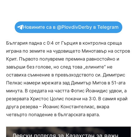
Новините са в @PlovdivDerby в Telegram
България падна с 0:4 от Гърция в контролна среща
играна по земите на чудовището Минотавър на остров
Крит. Първото полувреме премина равностойно и
завърши без голове, но след това „елините“ не
оставиха съмнение в превъзходството си. Димитрис
Пелкас намери мрежата зад Димитър Митов в 51-ата
минута. В средата на частта Фотис Йоанидис удвои, а
резервата Христос Цолис покачи на 3:0. В самия край
друга резерва – Йоанис Константелиас, вкара
четвърто попадение в българската врата.