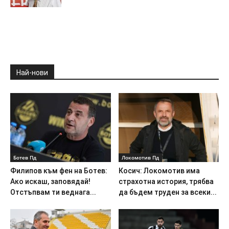
Най-нови
Ботев Пд
Локомотив Пд
Филипов към фен на Ботев:
Косич: Локомотив има
Ако искаш, заповядай!
страхотна история, трябва
Отстъпвам ти веднага...
да бъдем труден за всеки...