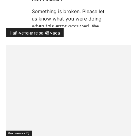
Най-четените за 48 часа
Локомотив Пд