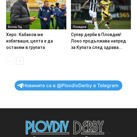
Ботев Пд
Пловдив
Херо: Кабаков ме
Супер дерби в Пловдив!
избягваше, целта е да
Локо продължава напред
останем в групата
за Купата след здрава...
Новините са в @PlovdivDerby в Telegram