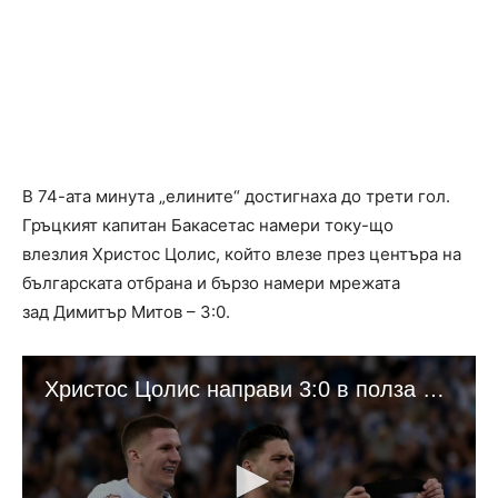
В 74-ата минута „елините“ достигнаха до трети гол.
Гръцкият капитан Бакасетас намери току-що
влезлия Христос Цолис, който влезе през центъра на
българската отбрана и бързо намери мрежата
зад Димитър Митов – 3:0.