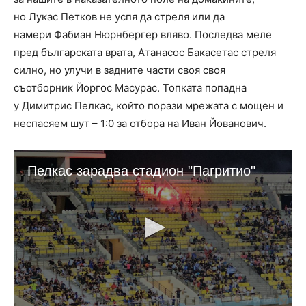
но Лукас Петков не успя да стреля или да
намери Фабиан Нюрнбергер вляво. Последва меле
пред българската врата, Атанасос Бакасетас стреля
силно, но улучи в задните части своя своя
съотборник Йоргос Масурас. Топката попадна
у Димитрис Пелкас, който порази мрежата с мощен и
неспасяем шут – 1:0 за отбора на Иван Йованович.