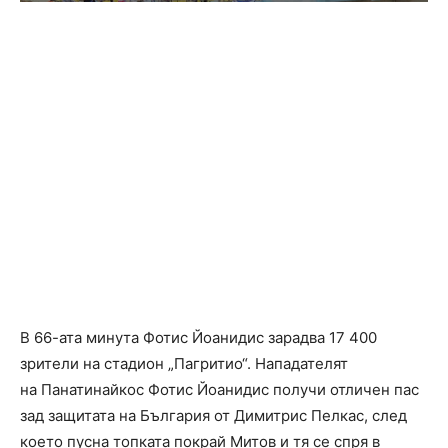
В 66-ата минута Фотис Йоанидис зарадва 17 400
зрители на стадион „Пагритио“. Нападателят
на Панатинайкос Фотис Йоанидис получи отличен пас
зад защитата на България от Димитрис Пелкас, след
което пусна топката покрай Митов и тя се спря в