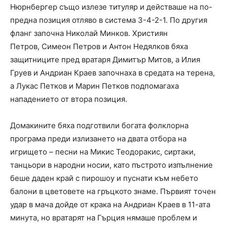
Нюрнбергер също излезе титуляр и действаше на по-
предна позиция отляво в система 3-4-2-1. По другия
фланг започна Николай Минков. Християн
Петров, Симеон Петров и Антон Недялков бяха
защитниците пред вратаря Димитър Митов, а Илия
Груев и Андриан Краев започнаха в средата на терена,
а Лукас Петков и Марин Петков подпомагаха
нападението от втора позиция.
Домакините бяха подготвили богата фолклорна
програма преди излизането на двата отбора на
игрището – песни на Микис Теодоракис, сиртаки,
танцьори в народни носии, като пъстрото изпълнение
беше даден край с пирошоу и пуснати към небето
балони в цветовете на гръцкото знаме. Първият точен
удар в мача дойде от крака на Андриан Краев в 11-ата
минута, но вратарят на Гърция нямаше проблем и