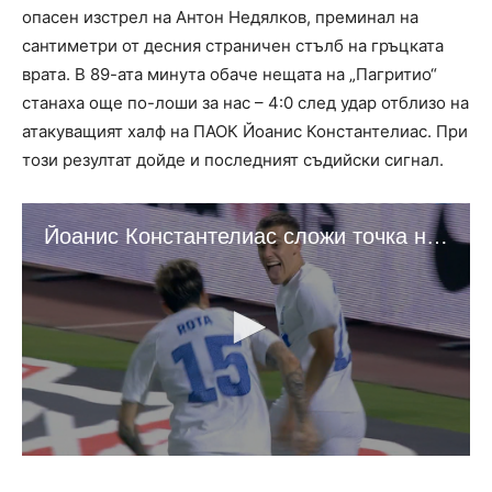
опасен изстрел на Антон Недялков, преминал на
сантиметри от десния страничен стълб на гръцката
врата. В 89-ата минута обаче нещата на „Пагритио“
станаха още по-лоши за нас – 4:0 след удар отблизо на
атакуващият халф на ПАОК Йоанис Константелиас. При
този резултат дойде и последният съдийски сигнал.