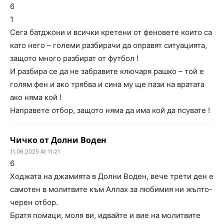
6
1
Сега батджони и всички кретени от феновете които са
като него – големи разбирачи да оправят ситуацията,
защото много разбират от футбол !
И разбира се да не забравите ключаря рашко – той е
голям фен и ако трябва и сина му ще пази на вратата
ако няма кой !
Направете отбор, защото няма да има кой да псувате !
Чичко от Долни Воден
11.06.2025 At 11:21
6
Ходжата на джамията в Долни Воден, вече трети ден е
самотен в молитвите към Аллах за любимия ни жълто-
черен отбор.
Братя помаци, моля ви, идвайте и вие на молитвите