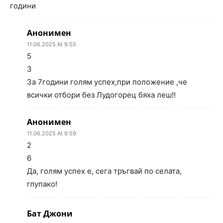
години
Анонимен
11.06.2025 At 9:55
5
3
За 7години голям успех,при положение ,че
всички отбори без Лудогорец бяха леш!!
Анонимен
11.06.2025 At 9:59
2
6
Да, голям успех е, сега тръгвай по селата,
глупако!
Бат Джони