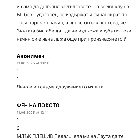
и само да допълня за дълговете. То всеки клуб в
БГ без Лудогорец се издържат и финансират по
този порочен начин, а що се отнася до това, че
Зингата бил обещал да не издържа клуба по този
начин си е явна лъжа още при произнасянето й.
Анонимен
11.06.2025 At 10:56
1
1
Явно е и това,че сдружението излъга!
ФЕН НА ЛОКОТО
11.06.2025 At 12:14
1
2
МЛЪК ПЛЕШИВ Педал… ела ми на Лаута да те