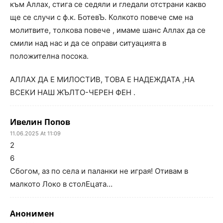
към Аллах, стига се седяли и гледали отстрани какво
ще се случи с ф.к. БотевЪ. Колкото повече сме на
молитвите, толкова повече , имаме шанс Аллах да се
смили над нас и да се оправи ситуацията в
положителна посока.
АЛЛАХ ДА Е МИЛОСТИВ, ТОВА Е НАДЕЖДАТА ,НА
ВСЕКИ НАШ ЖЪЛТО-ЧЕРЕН ФЕН .
Ивелин Попов
11.06.2025 At 11:09
2
6
Сбогом, аз по села и паланки не играя! Отивам в
малкото Локо в столЕцата…
Анонимен