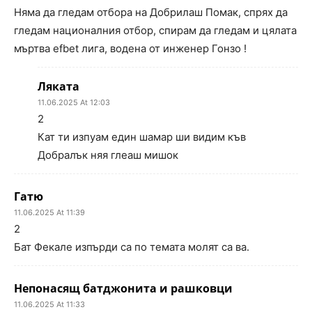
Няма да гледам отбора на Добрилаш Помак, спрях да
гледам националния отбор, спирам да гледам и цялата
мъртва efbet лига, водена от инженер Гонзо !
Ляката
11.06.2025 At 12:03
2
Кат ти изпуам един шамар ши видим къв
Добралък няя глеаш мишок
Гатю
11.06.2025 At 11:39
2
Бат Фекале изпърди са по темата молят са ва.
Непонасящ батджонита и рашковци
11.06.2025 At 11:33