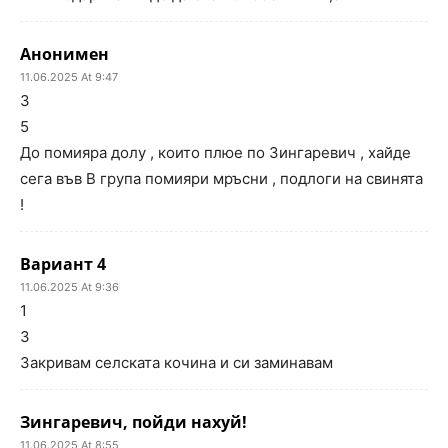
Анонимен
11.06.2025 At 9:47
3
5
До помияра долу , които плюе по Зингаревич , хайде
сега във В група помияри мръсни , подлоги на свинята
!
Вариант 4
11.06.2025 At 9:36
1
3
Закривам селската кочина и си заминавам
Зингаревич, пойди нахуй!
11.06.2025 At 8:55