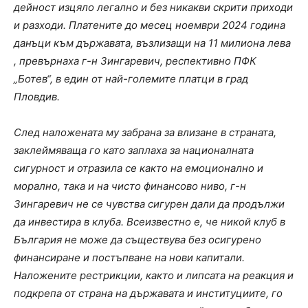
дейност изцяло легално и без никакви скрити приходи
и разходи. Платените до месец ноември 2024 година
данъци към държавата, възлизащи на 11 милиона лева
, превърнаха г-н Зингаревич, респективно ПФК
„Ботев“, в един от най-големите платци в град
Пловдив.
След наложената му забрана за влизане в страната,
заклеймяваща го като заплаха за националната
сигурност и отразила се както на емоционално и
морално, така и на чисто финансово ниво, г-н
Зингаревич не се чувства сигурен дали да продължи
да инвестира в клуба. Всеизвестно е, че никой клуб в
България не може да съществува без осигурено
финансиране и постъпване на нови капитали.
Наложените рестрикции, както и липсата на реакция и
подкрепа от страна на държавата и институциите, го