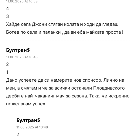
11.06.2025 At 10:53
4
3
Хайде сега Джони стягай колата и ходи да гледаш
Ботев по села и паланки , да ви еба майката проста !
Бултран$
11.06.2025 At 10:43
2
1
Дано успеете да си намерите нов спонсор. Лично на
мен, а смятам и че за всички останали Пловдивското
дерби е най-чаканият мач за сезона. Така, че искренно
пожелавам успех.
Бултран$
11.06.2025 At 10:46
2