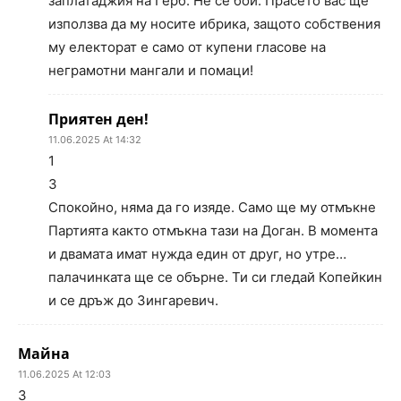
заплатаджия на Герб. Не се бой. Прасето вас ще
използва да му носите ибрика, защото собствения
му електорат е само от купени гласове на
неграмотни мангали и помаци!
Приятен ден!
11.06.2025 At 14:32
1
3
Спокойно, няма да го изяде. Само ще му отмъкне
Партията както отмъкна тази на Доган. В момента
и двамата имат нужда един от друг, но утре…
палачинката ще се обърне. Ти си гледай Копейкин
и се дръж до Зингаревич.
Майна
11.06.2025 At 12:03
3