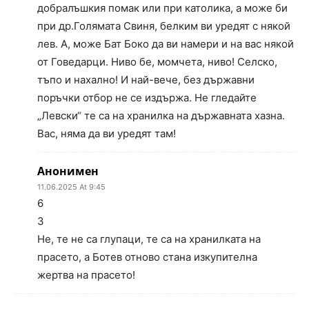
добралъшкия помак или при католика, а може би
при др.Голямата Свиня, белким ви уредят с някой
лев. А, може Бат Боко да ви намери и на вас някой
от Говедарци. Ниво бе, момчета, ниво! Селско,
тъпо и нахално! И най-вече, без държавни
поръчки отбор не се издържа. Не гледайте
„Левски“ те са на хранилка на държавната хазна.
Вас, няма да ви уредят там!
Анонимен
11.06.2025 At 9:45
6
3
Не, те не са глупаци, те са на хранилката на
прасето, а Ботев отново стана изкупителна
жертва на прасето!