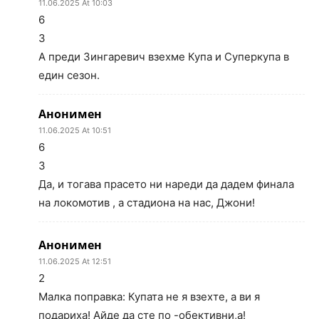
11.06.2025 At 10:03
6
3
А преди Зингаревич взехме Купа и Суперкупа в
един сезон.
Анонимен
11.06.2025 At 10:51
6
3
Да, и тогава прасето ни нареди да дадем финала
на локомотив , а стадиона на нас, Джони!
Анонимен
11.06.2025 At 12:51
2
Малка поправка: Купата не я взехте, а ви я
подариха! Айде да сте по -обективни,а!