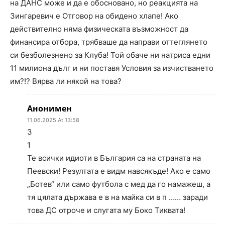
на ДАНС може и да е обосновано, но реакцията на
Зингаревич е Отговор на обидено хлапе! Ако
действително няма физическата възможност да
финансира отбора, трябваше да направи оттеглянето
си безболезнено за Клуба! Той обаче ни натриса едни
11 милиона дълг и ни поставя Условия за изчистването
им?!? Вярва ли някой на това?
Анонимен
11.06.2025 At 13:58
3
1
Те всички идиоти в България са на страната на
Пеевски! Резултата е видм навсякъде! Ако е само
„Ботев“ или само футбола с мед да го намажеш, а
тя цялата държава е в на майка си в п …… заради
това ДС отроче и слугата му Боко Тиквата!