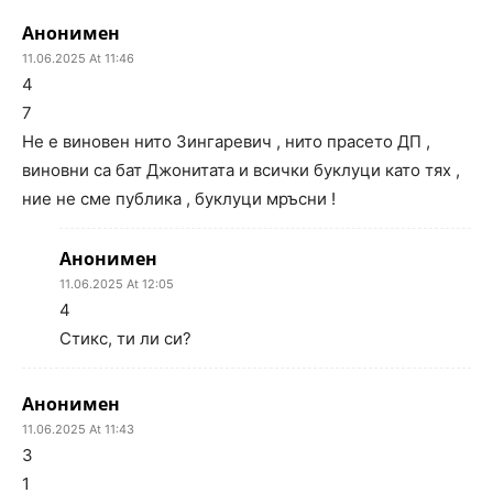
Анонимен
11.06.2025 At 11:46
4
7
Не e виновен нито Зингаревич , нито прасето ДП ,
виновни са бат Джонитата и всички буклуци като тях ,
ние не сме публика , буклуци мръсни !
Анонимен
11.06.2025 At 12:05
4
Стикс, ти ли си?
Анонимен
11.06.2025 At 11:43
3
1