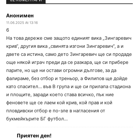
Анонимен
11.06.2025 At 13:16
6
На това дереже сме защото единият вика „Зингаревич
крив“, другия вика „свинята изгони Зингаревич“, а и
двете са истина, само дето Зингаревич ще си продаде
още някой играч преди да се разкара, ще си прибере
парите, но ще ни остави огромни дългове, за да
фалираме, без отбор и треньор, а Филипов ще дойде
като спасител… във В група и ще си прилапа стадиона
и площите, заради което става всичко, пък ние
феновете ще се лаем кой крив, кой прав и кой
пловдивски отбор е по-зле в нагласения от
букмейкърите БГ футбол…
Приятен ден!