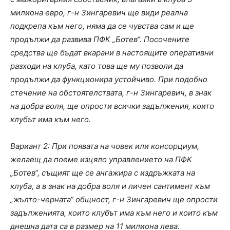
милиона евро, г-н Зингаревич ще види реална
подкрепа към него, няма да се чувства сам и ще
продължи да развива ПФК „Ботев“. Посочените
средства ще бъдат вкарани в настоящите оперативни
разходи на клуба, като това ще му позволи да
продължи да функционира устойчиво. При подобно
стечение на обстоятелствата, г-н Зингаревич, в знак
на добра воля, ще опрости всички задължения, които
клубът има към него.
Вариант 2: При появата на човек или консорциум,
желаещ да поеме изцяло управлението на ПФК
„Ботев“, същият ще се ангажира с издръжката на
клуба, а в знак на добра воля и личен сантимент към
„жълто-черната“ общност, г-н Зингаревич ще опрости
задълженията, които клубът има към него и които към
днешна дата са в размер на 11 милиона лева.