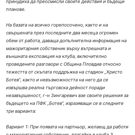
принудиха да преосмисли своите действия и бъдещи
планове.
На базата на всичко горепосочено, както и на
свършената през последните два месеца огромен
обем от работа, даваща допълнителна информация на
мажоритарния собственик върху вътрешната и
външната експозиция на клуба, включително
проведените разговори с Община Пловдив относно
тежестта от скъпата поддръжка на стадион „Христо
Ботев“, както и невъзможността на него да се
извършва реална търговска дейност поради
незавършеност, г-н Зингаревич взе своите решения за
бъдещето на ПФК „Ботев“, изразяващи се в следните
три варианта:
Вариант 1: При появата на партньор, желаещ да работи
с мажоритарния собственик, влагайки в клуба 3