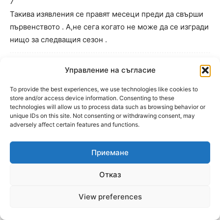
7
Такива изявления се правят месеци преди да свърши
първенството . А,не сега когато не може да се изгради
нищо за следващия сезон .
Анонимен
Управление на съгласие
11.06.2025 At 8:42
To provide the best experiences, we use technologies like cookies to
3
store and/or access device information. Consenting to these
4
technologies will allow us to process data such as browsing behavior or
unique IDs on this site. Not consenting or withdrawing consent, may
Изгонихте руснака , под заповедта на ДП , хайде сега
adversely affect certain features and functions.
във в група !
Приемане
Анонимен
11.06.2025 At 8:36
Отказ
11
7
View preferences
Браво на двете прасета, Ботев фалира за втори път