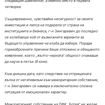
следващия шампионат, а именно място в първата
четворка.
Същевременно, чувствайки несигурност за своите
инвестиции и липса на подкрепа от страна на
институциите и бизнеса, г-н Зингаревич до последно
се колебаеше кой от възможните варианти за
бъдещето управление на клуба да избере. Поради
гореизброените причини беше отложено и обещаното
изявление, което „жълто-черната“ общност очакваше
да научи в петък (6 юни).
Към днешна дата, като следствие на отприщената
вълна от негативизъм към мажоритарния собственик,
г-н Зингаревич се намира в изключително сложна
ситуация от емоционален характер.
Мажоритарният собственик на ПФК „Ботев“ не желае