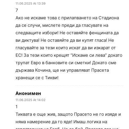
11.06.2025 At 13:39
7
Ако не искаме това с прилапването на Стадиона
да се случи, мислете преди да гласувате на
следващите избори! Не оставяйте фенщината да
ви диктува! Не оставяйте да ви купят гласа! Не
гласувайте за тези които искат да ви изкарат от
ЕС! За тези които крещят “Искаме си лева” докато
трупат Евро в банковите си сметки! Докато сме
държава Кочина, ще ни управляват Прасета
хранещи се с Тикви!
Анонимен
11.06.2025 At 14:02
1
Тиквата е още жив, защото Прасето не го изяде и
няма намерение да го яде! Имаш логика на