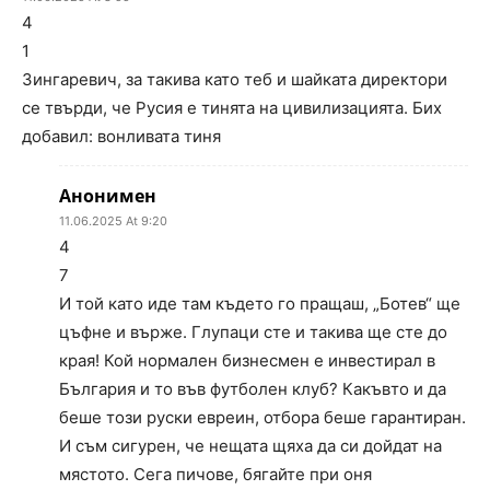
4
1
Зингаревич, за такива като теб и шайката директори
се твърди, че Русия е тинята на цивилизацията. Бих
добавил: вонливата тиня
Анонимен
11.06.2025 At 9:20
4
7
И той като иде там където го пращаш, „Ботев“ ще
цъфне и върже. Глупаци сте и такива ще сте до
края! Кой нормален бизнесмен е инвестирал в
България и то във футболен клуб? Какъвто и да
беше този руски евреин, отбора беше гарантиран.
И съм сигурен, че нещата щяха да си дойдат на
мястото. Сега пичове, бягайте при оня