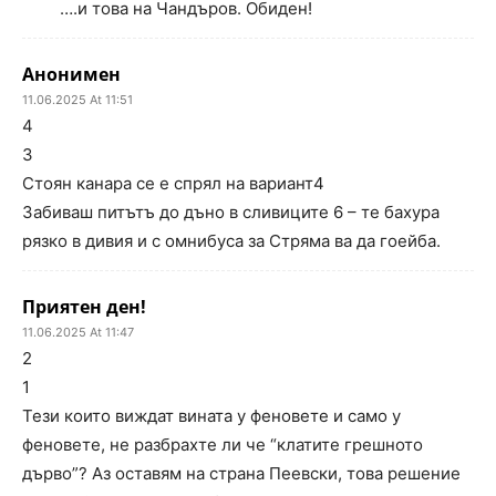
….и това на Чандъров. Обиден!
Анонимен
11.06.2025 At 11:51
4
3
Стоян канара се е спрял на вариант4
Забиваш питътъ до дъно в сливиците 6 – те бахура
рязко в дивия и с омнибуса за Стряма ва да гоейба.
Приятен ден!
11.06.2025 At 11:47
2
1
Тези които виждат вината у феновете и само у
феновете, не разбрахте ли че “клатите грешното
дърво”? Аз оставям на страна Пеевски, това решение