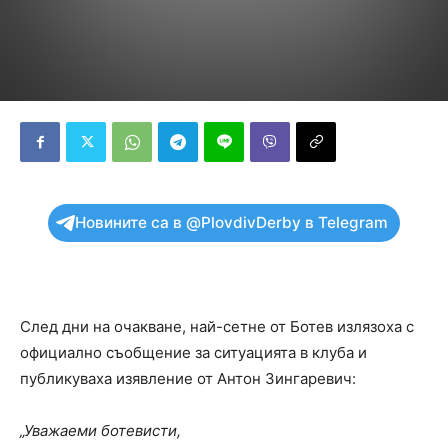
Новините са в @PlovdivDerby в Telegram
След дни на очакване, най-сетне от Ботев излязоха с
официално съобщение за ситуацията в клуба и
публикуваха изявление от Антон Зингаревич:
„Уважаеми ботевисти,