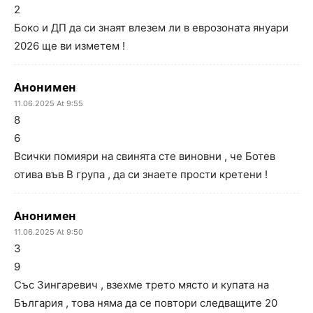
2
Боко и ДП да си знаят влезем ли в еврозоната януари
2026 ще ви изметем !
Анонимен
11.06.2025 At 9:55
8
6
Всички помияри на свинята сте виновни , че Ботев
отива във В група , да си знаете прости кретени !
Анонимен
11.06.2025 At 9:50
3
9
Със Зингаревич , взехме трето място и купата на
България , това няма да се повтори следващите 20