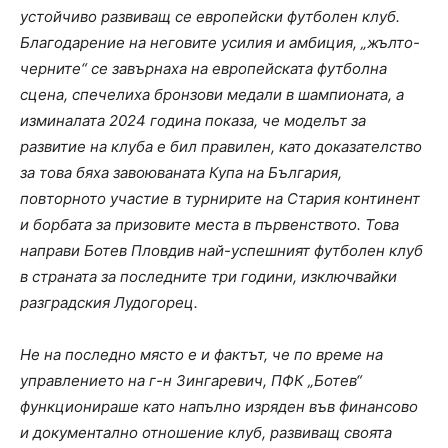
устойчиво развиващ се европейски футболен клуб.
Благодарение на неговите усилия и амбиция, „жълто-
черните“ се завърнаха на европейската футболна
сцена, спечелиха бронзови медали в шампионата, а
изминалата 2024 година показа, че моделът за
развитие на клуба е бил правилен, като доказателство
за това бяха завоюваната Купа на България,
повторното участие в турнирите на Стария континент
и борбата за призовите места в първенството. Това
направи Ботев Пловдив най-успешният футболен клуб
в страната за последните три години, изключвайки
разградския Лудогорец.
Не на последно място е и фактът, че по време на
управлението на г-н Зингаревич, ПФК „Ботев“
функционираше като напълно изряден във финансово
и документално отношение клуб, развиващ своята