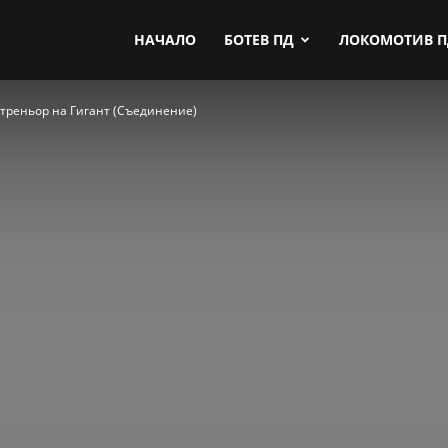
by.com
НАЧАЛО
БОТЕВ ПД
ЛОКОМОТИВ 
 треньор на Гигант (Съединение)