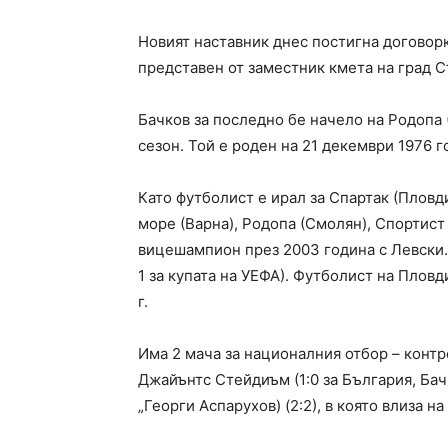
Новият наставник днес постигна договорк
представен от заместник кмета на град С
Бачков за последно бе начело на Родопа 
сезон. Той е роден на 21 декември 1976 г
Като футболист е ирал за Спартак (Пловд
море (Варна), Родопа (Смолян), Спортист 
вицешампион през 2003 година с Левски. 
1 за купата на УЕФА). Футболист на Пловд
г.
Има 2 мача за националния отбор – контр
Джайънтс Стейдиъм (1:0 за България, Бачк
„Георги Аспарухов) (2:2), в която влиза 