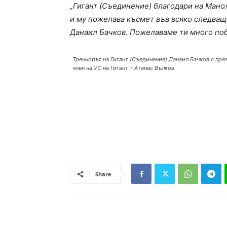
„Гигант (Съединение) благодари на Манол
и му пожелава късмет във всяко следва
Данаил Бачков. Пожелаваме ти много поб
Треньорът на Гигант (Съединение) Данаил Бачков с пре
член на УС на Гигант – Атанас Вълков
Share