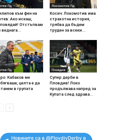
отев Пд
Локомотив Пд
илипов към фен на
Косич: Локомотив има
тев: Ако искаш,
страхотна история,
аповядай! Отстъпвам
трябва да бъдем
 веднага...
труден за всеки...
отев Пд
Пловдив
ро: Кабаков ме
Супер дерби в
бягваше, целта е да
Пловдив! Локо
танем в групата
продължава напред за
Купата след здрава...
Новините са в @PlovdivDerby в