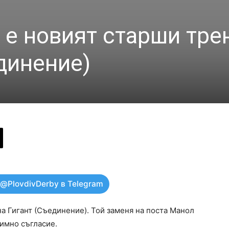
 е новият старши тре
динение)
 @PlovdivDerby в Telegram
а Гигант (Съединение). Той заменя на поста Манол
аимно съгласие.