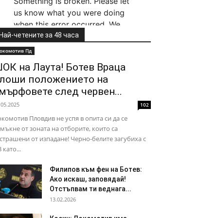
Най-четените за 48 часа
окомотив Пд
ОК на Лаута! Ботев Враца
лоши положението на
мърфовете след червен...
.05.2025
102
комотив Пловдив не успя в опита си да се
мъкне от зоната на отборите, които са
страшени от изпадане! Черно-белите загубиха с
3 като...
Филипов към фен на Ботев:
Ако искаш, заповядай!
Отстъпвам ти веднага...
13.02.2026