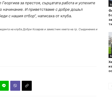
 Георгиев за престоя, сърцатата работа и успехите
Б
що начинание.
И приветстваме с добре дошъл
Ф
Бо
еди с нашия отбор“,
написаха от клуба.
з
ти
зидента на клуба Добри Козарев и заместник кмета на гр. Съединение и
Б
Хе
из
ос