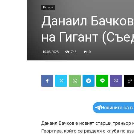
Регион
Данаил Бачков
на Гигант (Съе
10.06.2025
745
0
Новините са в
Данаил Бачков е новият старши треньор н
Георгиев, който се разделя с клуба по вз