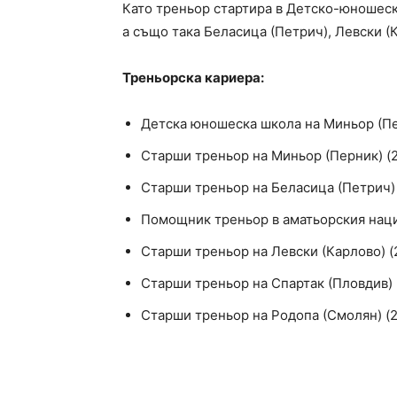
Като треньор стартира в Детско-юношеск
а също така Беласица (Петрич), Левски (
Треньорска кариера:
Детска юношеска школа на Миньор (Пер
Старши треньор на Миньор (Перник) (2
Старши треньор на Беласица (Петрич) 
Помощник треньор в аматьорския нац
Старши треньор на Левски (Карлово) (2
Старши треньор на Спартак (Пловдив) 
Старши треньор на Родопа (Смолян) (2