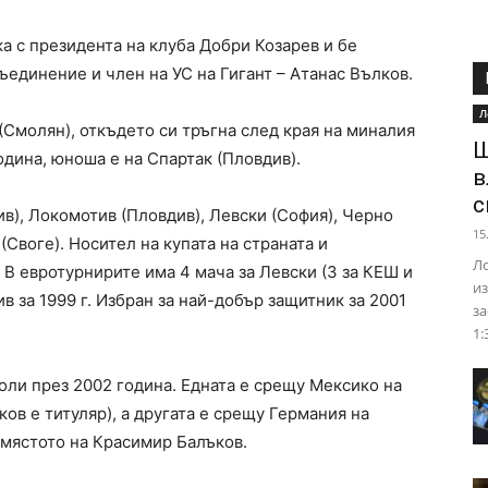
а с президента на клуба Добри Козарев и бе
ъединение и член на УС на Гигант – Атанас Вълков.
Л
(Смолян), откъдето си тръгна след края на миналия
Ш
одина, юноша е на Спартак (Пловдив).
в
с
ив), Локомотив (Пловдив), Левски (София), Черно
15
(Своге). Носител на купата на страната и
Ло
В евротурнирите има 4 мача за Левски (3 за КЕШ и
из
ив за 1999 г. Избран за най-добър защитник за 2001
за
1:
оли през 2002 година. Едната е срещу Мексико на
ов е титуляр), а другата е срещу Германия на
на мястото на Красимир Балъков.