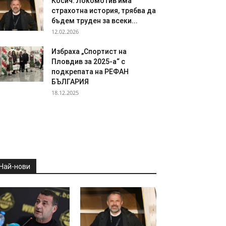
Косич: Локомотив има
страхотна история, трябва да
бъдем труден за всеки...
12.02.2026
Избраха „Спортист на
Пловдив за 2025-а“ с
подкрепата на РЕФАН
БЪЛГАРИЯ
18.12.2025
Най-нови