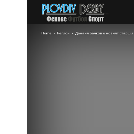
PlovdivDer
Home
Регион
Данаил Бачков е новият старши