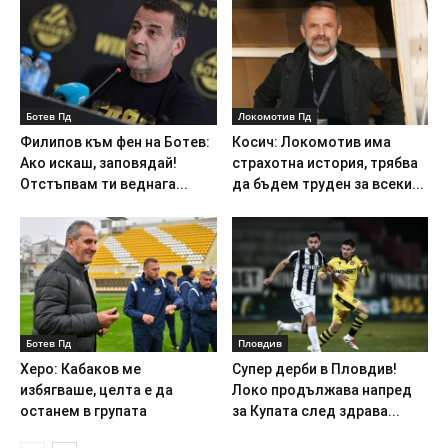
Ботев Пд
Локомотив Пд
Филипов към фен на Ботев:
Косич: Локомотив има
Ако искаш, заповядай!
страхотна история, трябва
Отстъпвам ти веднага...
да бъдем труден за всеки...
Ботев Пд
Пловдив
Херо: Кабаков ме
Супер дерби в Пловдив!
избягваше, целта е да
Локо продължава напред
останем в групата
за Купата след здрава...