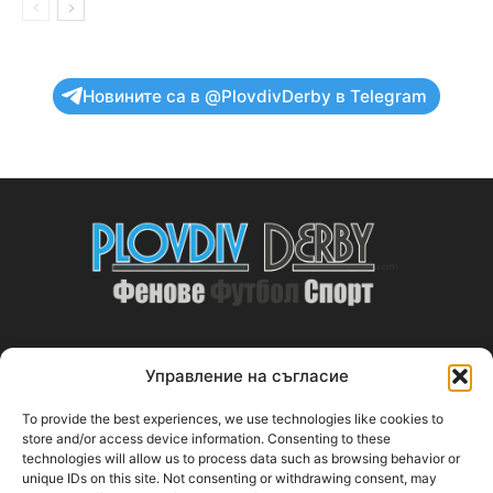
Новините са в @PlovdivDerby в Telegram
Управление на съгласие
ABOUT US
To provide the best experiences, we use technologies like cookies to
PlovdivDerby.com е първата пловдивска изцяло футболна
store and/or access device information. Consenting to these
technologies will allow us to process data such as browsing behavior or
медия!
unique IDs on this site. Not consenting or withdrawing consent, may