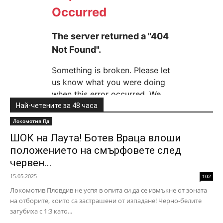
Най-четените за 48 часа
Локомотив Пд
ШОК на Лаута! Ботев Враца влоши
положението на смърфовете след
червен...
15.05.2025
102
Локомотив Пловдив не успя в опита си да се измъкне от зоната
на отборите, които са застрашени от изпадане! Черно-белите
загубиха с 1:3 като...