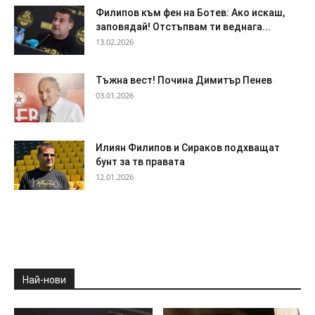
Филипов към фен на Ботев: Ако искаш,
заповядай! Отстъпвам ти веднага...
13.02.2026
Тъжна вест! Почина Димитър Пенев
03.01.2026
Илиян Филипов и Сираков подхващат
бунт за тв правата
12.01.2026
Най-нови