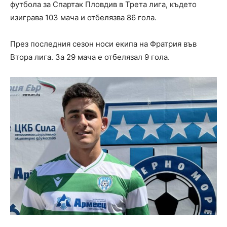
футбола за Спартак Пловдив в Трета лига, където
изиграва 103 мача и отбелязва 86 гола.
През последния сезон носи екипа на Фратрия във
Втора лига. За 29 мача е отбелязал 9 гола.