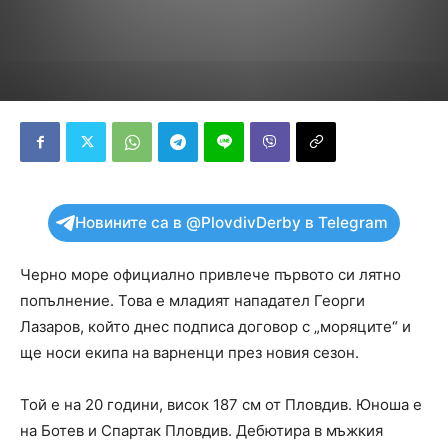
Новините са в @PlovdivDerby в Telegram
Черно море официално привлече първото си лятно
попълнение. Това е младият нападател Георги
Лазаров, който днес подписа договор с „моряците“ и
ще носи екипа на варненци през новия сезон.
Той е на 20 години, висок 187 см от Пловдив. Юноша е
на Ботев и Спартак Пловдив. Дебютира в мъжкия