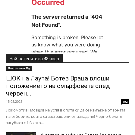
Най-четените за 48 часа
Локомотив Пд
ШОК на Лаута! Ботев Враца влоши
положението на смърфовете след
червен...
15.05.2025
102
Локомотив Пловдив не успя в опита си да се измъкне от зоната
на отборите, които са застрашени от изпадане! Черно-белите
загубиха с 1:3 като...