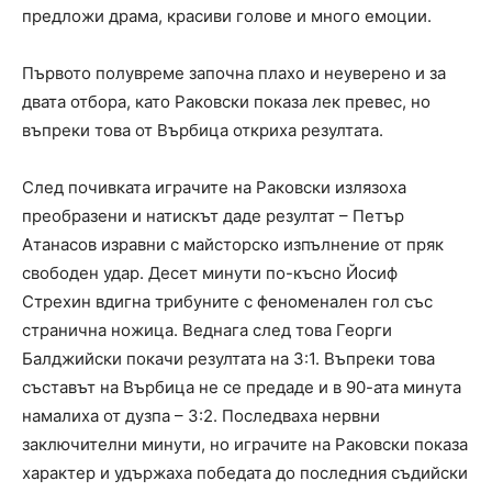
предложи драма, красиви голове и много емоции.
Първото полувреме започна плахо и неуверено и за
двата отбора, като Раковски показа лек превес, но
въпреки това от Върбица откриха резултата.
След почивката играчите на Раковски излязоха
преобразени и натискът даде резултат – Петър
Атанасов изравни с майсторско изпълнение от пряк
свободен удар. Десет минути по-късно Йосиф
Стрехин вдигна трибуните с феноменален гол със
странична ножица. Веднага след това Георги
Балджийски покачи резултата на 3:1. Въпреки това
съставът на Върбица не се предаде и в 90-ата минута
намалиха от дузпа – 3:2. Последваха нервни
заключителни минути, но играчите на Раковски показа
характер и удържаха победата до последния съдийски