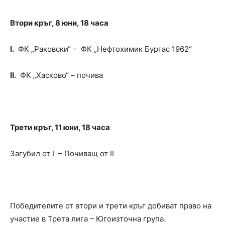
Втори кръг, 8 юни, 18 часа
I.
ФК „Раковски“ – ФК „Нефтохимик Бургас 1962“
II.
ФК „Хасково“ – почива
Трети кръг, 11 юни, 18 часа
Загубил от I – Почиващ от II
Победителите от втори и трети кръг добиват право на
участие в Трета лига – Югоизточна група.