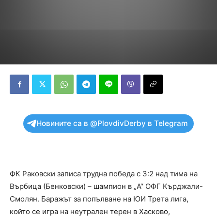
Новините са в @PlovdivDerby в Telegram
ФК Раковски записа трудна победа с 3:2 над тима на
Върбица (Бенковски) – шампион в „А“ ОФГ Кърджали-
Смолян. Баражът за попълване на ЮИ Трета лига,
който се игра на неутрален терен в Хасково,