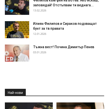
Филипов към фен на Ботев: Ако искаш,
заповядай! Отстъпвам ти веднага...
13.02.2026
Илиян Филипов и Сираков подхващат
бунт за тв правата
12.01.2026
Тъжна вест! Почина Димитър Пенев
03.01.2026
Най-нови