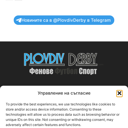
Новините са в @PlovdivDerby в Telegram
Управление на съгласие
ABOUT US
To provide the best experiences, we use technologies like cookies to
PlovdivDerby.com е първата пловдивска изцяло футболна
store and/or access device information. Consenting to these
technologies will allow us to process data such as browsing behavior or
медия!
unique IDs on this site. Not consenting or withdrawing consent, may
adversely affect certain features and functions.
Свържи се с нас:
plovdivderby.com@gmail.com