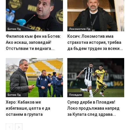
Ботев Пд
Локомотив Пд
Филипов към фен на Ботев:
Косич: Локомотив има
Ако искаш, заповядай!
страхотна история, трябва
Отстъпвам ти веднага...
да бъдем труден за всеки...
Ботев Пд
Пловдив
Херо: Кабаков ме
Супер дерби в Пловдив!
избягваше, целта е да
Локо продължава напред
останем в групата
за Купата след здрава...