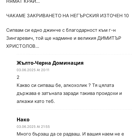
НЯМАТ КРАЙ…
ЧАКАМЕ ЗАКРИВАНЕТО НА НЕГЪРСКИЯ ИЗТОЧЕН 10
Сипвам си едно джинче с благодарност към г-н
Зингаревич, той ще надмине и великия ДИМИТЪР
ХРИСТОЛОВ…
Жълто-Черна Доминация
03.06.2025 At 20:11
2
Какво си сипваш бе, алкохолик ? Тя цялата
държава е затънала заради такива проидохи и
алкажи като теб.
Нако
03.06.2025 At 21:55
Много бързаш да се радваш. И вашия наем не е