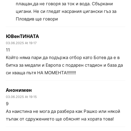
плащан,да не говоря за ток и вода. Сбъркани
цигани. Не си гледат насрания цигански гъз за
Пловдив ще говори
ЮВенТИНАТА
03.06.2025 At 19:17
11
Който няма пари да подържа отбор като Ботев да е в
битка за медали и Европа с подарен стадион и база да
си хваща пътя НА МОМЕНТА!!!!!!!!
Анонимен
03.06.2025 At 19:15
9
Аз наистина не мога да разбера как Рашко или някой
тъпак от сдружението ще обяснят на хората това!