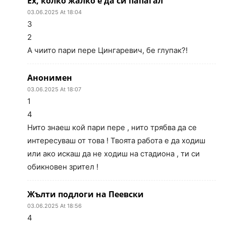
Ех, колко жалко е да си папагал
03.06.2025 At 18:04
3
2
А чиито пари пере Цингаревич, бе глупак?!
Анонимен
03.06.2025 At 18:07
1
4
Нито знаеш кой пари пере , нито трябва да се
интересуваш от това ! Твоята работа е да ходиш
или ако искаш да не ходиш на стадиона , ти си
обикновен зрител !
Жълти подлоги на Пеевски
03.06.2025 At 18:56
4