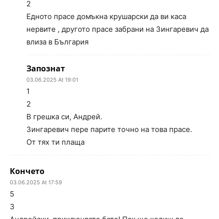
2
Едното прасе домъкна крушарски да ви каса
нервите , другото прасе забрани на Зингаревич да
влиза в България
Запознат
03.06.2025 At 19:01
1
2
В грешка си, Андрей.
Зингаревич пере парите точно на това прасе.
От тях ти плаща
Кончето
03.06.2025 At 17:59
5
3