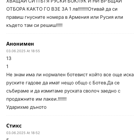
ХВАЩАЙ СИ ПЪТЯ РУСКИ БОКЛУК И НИ ВРЪЩАЙ
ОТБОРА КАКТО ГО ВЗЕ ЗА 1 лв!!!!!!!!Отивай да си
правиш гнусните номера в Армения или Русия или
където там си решиш!!!!!
Анонимен
03.06.2025 At 18:55
13
1
Не знам има ли нормален ботевист който все още иска
руските гадове да имат нещо общо с Ботев.Да се
събираме и да измитаме руската сволоч заедно с
продажните им лакеи.!!!!!!!
Ударихме дъното
Стикс
03.06.2025 At 18:52