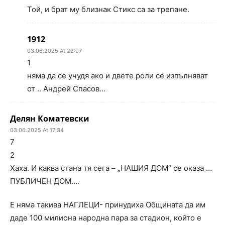
Той, и брат му близнак Стикс са за трепане.
1912
03.06.2025 At 22:07
1
няма да се учудя ако и двете роли се изпълняват
от .. Андрей Спасов…
Делян Коматевски
03.06.2025 At 17:34
7
2
Хаха. И каква стана тя сега – „НАШИЯ ДОМ“ се оказа …
ПУБЛИЧЕН ДОМ….
Е няма такива НАГЛЕЦИ- принудиха Общината да им
даде 100 милиона народна пара за стадион, който е