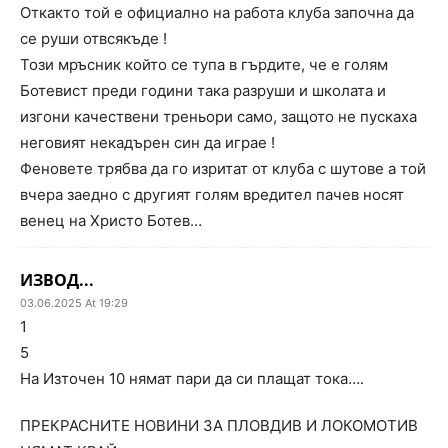
Откакто той е официално на работа клуба започна да
се руши отвсякъде !
Този мръсник който се тупа в гърдите, че е голям
Ботевист преди години така разруши и школата и
изгони качествени треньори само, защото не пускаха
неговият некадърен син да играе !
Феновете трябва да го изритат от клуба с шутове а той
вчера заедно с другият голям вредител пачев носят
венец на Христо Ботев…
ИЗВОД...
03.06.2025 At 19:29
1
5
На Източен 10 нямат пари да си плащат тока….
ПРЕКРАСНИТЕ НОВИНИ ЗА ПЛОВДИВ И ЛОКОМОТИВ