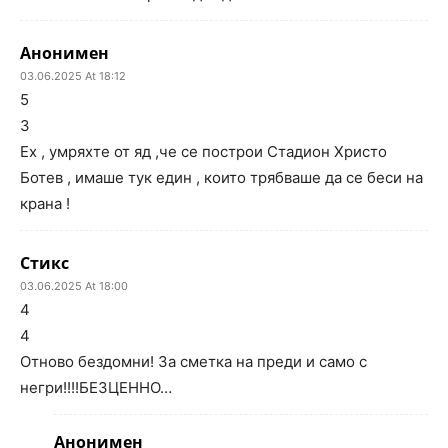
Анонимен
03.06.2025 At 18:12
5
3
Ех , умряхте от яд ,че се построи Стадион Христо
Ботев , имаше тук един , които трябваше да се беси на
крана !
Стикс
03.06.2025 At 18:00
4
4
Отново бездомни! За сметка на преди и само с
негри!!!!БЕЗЦЕННО…
Анонимен