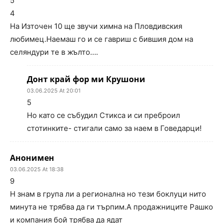
5
4
На Източен 10 ще звучи химна на Пловдивския
любимец.Наемаш го и се гавриш с бившия дом на
селяндури те в жълто….
Донт край фор ми Крушони
03.06.2025 At 20:01
5
Но като се събудил Стикса и си преброил
стотинките- стигали само за наем в Говедарци!
Анонимен
03.06.2025 At 18:38
9
Н знам в група ли а регионална но тези боклуци нито
минута не трябва да ги търпим.А продажниците Рашко
и компания бой трябва да ядат