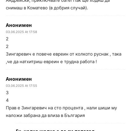
Андрейски, приключвате бате! Пак ще ходиш да
снимаш в Коматево (в добрия случай).
Анонимен
03.06.2025 At 17:58
2
2
Зингаревич е повече евреин от колкото руснак , така
,че да натхитриш евреин е трудна работа !
Анонимен
03.06.2025 At 17:55
3
4
Прав е Зингаревич на сто процента , нали шиши му
наложи забрана да влиза в България