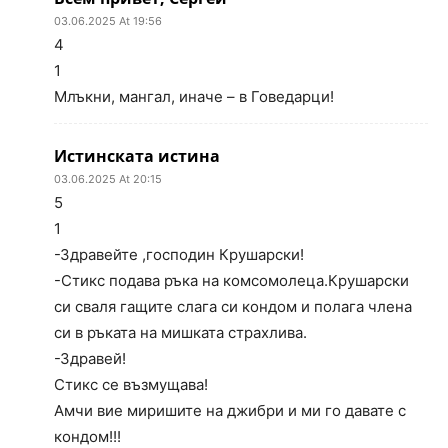
03.06.2025 At 19:56
4
1
Млъкни, мангал, иначе – в Говедарци!
Истинската истина
03.06.2025 At 20:15
5
1
-Здравейте ,господин Крушарски!
-Стикс подава ръка на комсомолеца.Крушарски
си сваля гащите слага си кондом и полага члена
си в ръката на мишката страхлива.
-Здравей!
Стикс се възмущава!
Амчи вие миришите на джибри и ми го давате с
кондом!!!