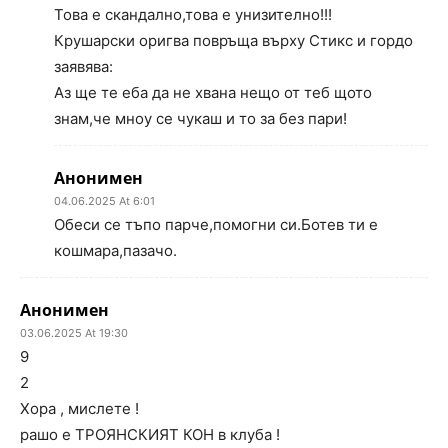
Това е скандално,това е унизително!!!
Крушарски оригва повръща върху Стикс и гордо
заявява:
Аз ще те еба да не хвана нещо от теб щото
знам,че мноу се чукаш и то за без пари!
Анонимен
04.06.2025 At 6:01
Обеси се тъпо парче,помогни си.Ботев ти е
кошмара,пазачо.
Анонимен
03.06.2025 At 19:30
9
2
Хора , мислете !
рашо е ТРОЯНСКИЯТ КОН в клуба !