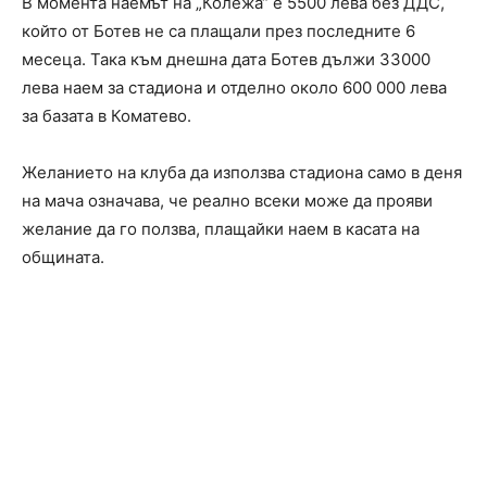
В момента наемът на „Колежа“ е 5500 лева без ДДС,
който от Ботев не са плащали през последните 6
месеца. Така към днешна дата Ботев дължи 33000
лева наем за стадиона и отделно около 600 000 лева
за базата в Коматево.
Желанието на клуба да използва стадиона само в деня
на мача означава, че реално всеки може да прояви
желание да го ползва, плащайки наем в касата на
общината.