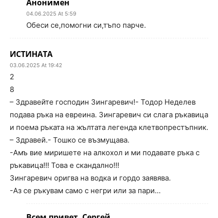
Анонимен
04.06.2025 At 5:59
Обеси се,помогни си,тъпо парче.
ИСТИНАТА
03.06.2025 At 19:42
2
8
– Здравейте господин Зингаревич!- Тодор Неделев
подава ръка на евреина. Зингаревич си слага ръкавица
и поема ръката на жълтата легенда клетвопрестъпник.
– Здравей.- Тошко се възмущава.
-Амъ вие миришете на алкохол и ми подавате ръка с
ръкавица!!! Това е скандално!!!
Зингаревич оригва на водка и гордо заявява.
-Аз се ръкувам само с негри или за пари…
Всем привет, Сергей