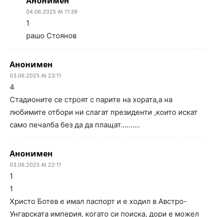
Анонимен
04.06.2025 At 11:39
1
рашо Стоянов
Анонимен
03.06.2025 At 23:11
4
Стадионите се строят с парите на хората,а на
любимите отбори ни слагат президенти ,които искат
само печалба без да да плащат……….
Анонимен
03.06.2025 At 22:11
1
1
Христо Ботев е имал паспорт и е ходил в Австро-
Унгарската империя, когато си поиска, дори е можел