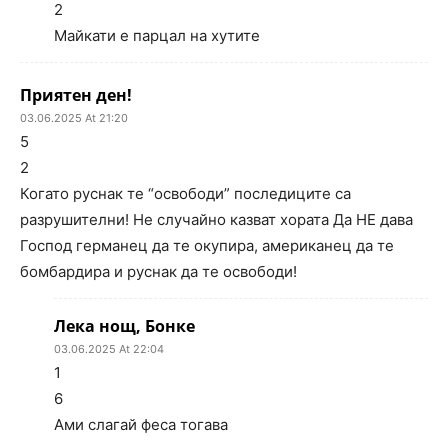
2
Майкати е парцал на хутите
Приятен ден!
03.06.2025 At 21:20
5
2
Когато руснак те “освободи” последиците са
разрушителни! Не случайно казват хората Да НЕ дава
Господ германец да те окупира, американец да те
бомбардира и руснак да те освободи!
Лека нощ, Бонке
03.06.2025 At 22:04
1
6
Ами слагай феса тогава