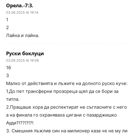
Орела.-7:3.
03.06.2025 At 19:14
1
2
Лайна и лайна.
Руски боклуци
03.06.2025 At 19:08
16
3
Малко от действията и лъжите на долното руско куче:
1.До пет трансферни прозореца щял да се бори за
титла.
2.Пращаше хора да респектират не съгласните с него
а на финала го охраняваха цигани с пазарджишко
Ауди?!??!?!?!
3. Смешния лъжлив син на милионер каза че не му ли