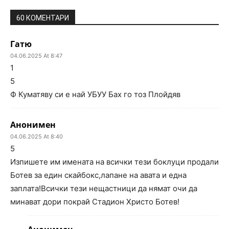
60 КОМЕНТАРИ
Гатю
04.06.2025 At 8:47
1
5
Ф Куматяву си е най УБУУ Бах го тоз Плойдяв
Анонимен
04.06.2025 At 8:40
5
Изпишете им имената на всички тези боклуци продали
Ботев за един скайбокс,лапане на авата и една
заплата!Всички тези нещастници да нямат очи да
минават дори покрай Стадион Христо Ботев!