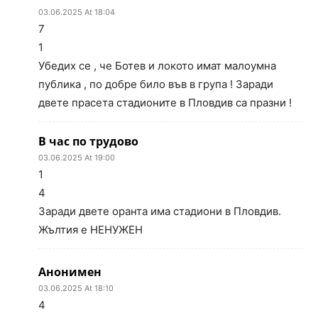
03.06.2025 At 18:04
7
1
Убедих се , че Ботев и локото имат малоумна
публика , по добре било във в група ! Заради
двете прасета стадионите в Пловдив са празни !
В час по трудово
03.06.2025 At 19:00
1
4
Заради двете оранта има стадиони в Пловдив.
Жълтия е НЕНУЖЕН
Анонимен
03.06.2025 At 18:10
4