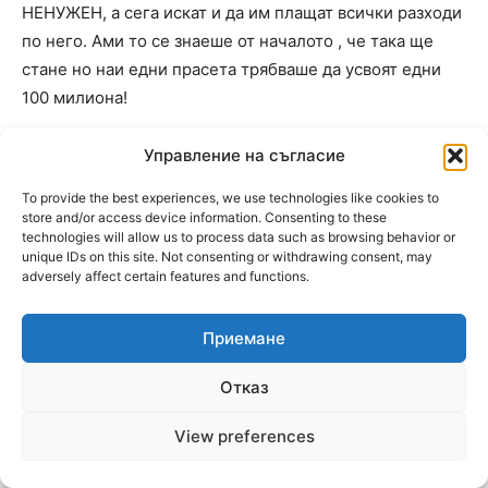
НЕНУЖЕН, а сега искат и да им плащат всички разходи
по него. Ами то се знаеше от началото , че така ще
стане но наи едни прасета трябваше да усвоят едни
100 милиона!
Ех, колко жалко е да си папагал!!
Управление на съгласие
To provide the best experiences, we use technologies like cookies to
Пловдив
store and/or access device information. Consenting to these
technologies will allow us to process data such as browsing behavior or
03.06.2025 At 17:29
unique IDs on this site. Not consenting or withdrawing consent, may
6
adversely affect certain features and functions.
1
Ако това е истина по добре да почваме от В група.Вън
Приемане
Руснака от Ботев.
Буфери да не коментират,че знаят Ракетчика какво
Отказ
каза днес да не играят в Самоков
View preferences
Пица с гъби