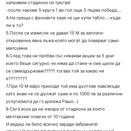
направим стадиона си тръгва!
-после чакхме 5 кръга 1 ви гол още 5 първа победа….
4.На среща с феновете каза че ще купи табло…-къде
ли е то?
5.После си измисли че давал 15 М за заплати-
откровенна явна лъжа която могат да повярват само
малоумни.
6.След това ни пробва със някакви акции за 5 дни-
което беше сигурно че няма да стане-и сме щели да
се самиздържаме?!?!?! тогава той за какво ни
е????????
7.При 10 М евро приходи той има дългове навсякъде
като знам че се дължат суми и по 1000 лв за различни
услуги(мога да го докажа Рашо…)
8.Сега иска да ни изкара от стадиона за които
мечтаехме повече от 10 години.
И видиш ли било всичко заради забраната!