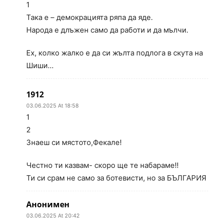
1
Така е – демокрацията ряпа да яде.
Народа е длъжен само да работи и да мълчи.
Ех, колко жалко е да си жълта подлога в скута на
Шиши…
1912
03.06.2025 At 18:58
1
2
Знаеш си мястото,Фекале!
Честно ти казвам- скоро ще те набараме!!
Ти си срам не само за ботевисти, но за БЪЛГАРИЯ
Анонимен
03.06.2025 At 20:42