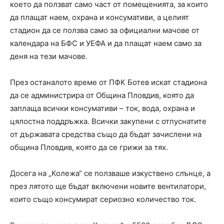
което да ползват само част от помещенията, за които
да плащат наем, охрана и консумативи, а целият
стадион да се ползва само за официални мачове от
календара на БФС и УЕФА и да плащат наем само за
деня на тези мачове.
През останалото време от ПФК Ботев искат стадиона
да се администрира от Община Пловдив, която да
заплаща всички консумативи – ток, вода, охрана и
цялостна поддръжка. Всички закупени с отпуснатите
от държавата средства също да бъдат зачислени на
община Пловдив, която да се грижи за тях.
Досега на „Колежа“ се ползваше изкуствено слънце, а
през лятото ще бъдат включени новите вентилатори,
които същo консумират сериозно количество ток.