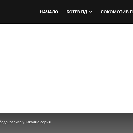
by.com
НАЧАЛО
БОТЕВ ПД
ЛОКОМОТИВ 
беда, записа уникална серия