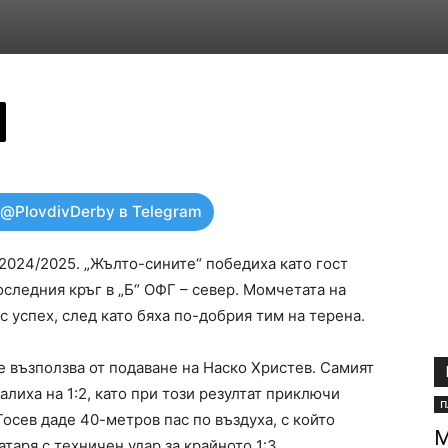
 @PlovdivDerby в Telegram
2024/2025. „Жълто-сините“ победиха като гост
последния кръг в „Б“ ОФГ – север. Момчетата на
 успех, след като бяха по-добрия тим на терена.
се възползва от подаване на Наско Христев. Самият
лиха на 1:2, като при този резултат приключи
П
осев даде 40-метров пас по въздуха, с който
М
таря с техничен удар за крайното 1:3.