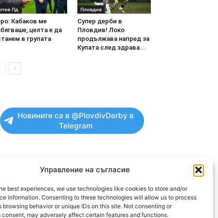
отев Пд
Пловдив
ро: Кабаков ме
Супер дерби в
бягваше, целта е да
Пловдив! Локо
танем в групата
продължава напред за
Купата след здрава...
Новините са в @PlovdivDerby в
Telegram
Управление на съгласие
he best experiences, we use technologies like cookies to store and/or
OLLOW US
e information. Consenting to these technologies will allow us to process
 browsing behavior or unique IDs on this site. Not consenting or
 consent, may adversely affect certain features and functions.