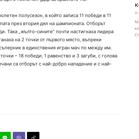
к
31
олетен полусезон, в който записа 11 победи в 11
Ма
упата през втория дял на шампионата. Отборът
ко
ди. Така „жълто-сините“ почти настигнаха лидера
Ст
танаха на 2 точки от първото място, въпреки
 съперник в единствения игран мач по между им.
 точки – 18 победи, 1 равенство и 3 загуби, с голова
ичани са отборът с най-добро нападение и с най-