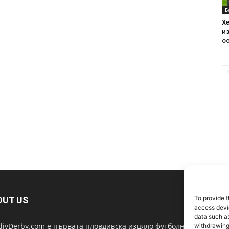
Б
Хе
из
ос
To provide t
OUT US
F
access devic
data such as
divDerby.com е първата пловдивска изцяло футболна
withdrawing