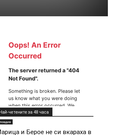
Най-четените за 48 часа
ловдив
арица и Берое не си вкараха в