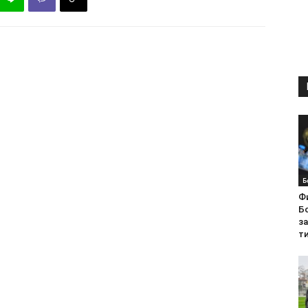
Б
Ф
Бо
з
ти