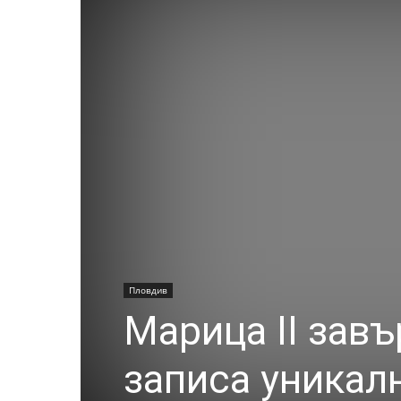
Пловдив
Марица II завъ
записа уникал