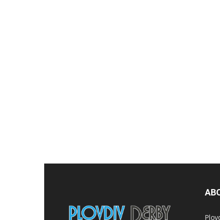
AB
Plov