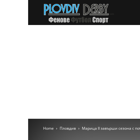
PlovdivDer
Home
Пловдив
Марица II завърши сезона с по