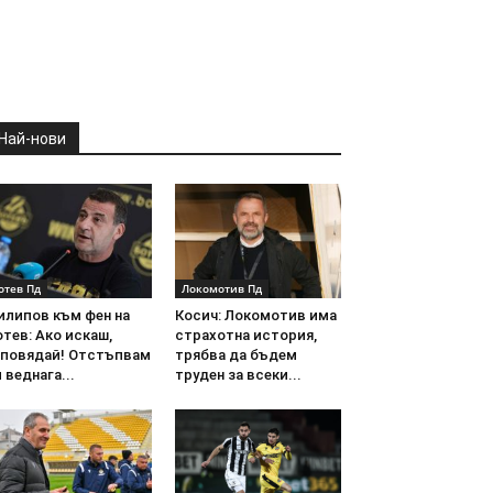
Най-нови
отев Пд
Локомотив Пд
илипов към фен на
Косич: Локомотив има
тев: Ако искаш,
страхотна история,
аповядай! Отстъпвам
трябва да бъдем
 веднага...
труден за всеки...