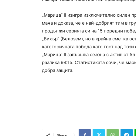
„Марица“ II изигра изключително силен пр
мача и доказа, че е най-добрият тим в гр
продължи серията си на 15 поредни побе
„Вихър“ (Белозем), но в крайна сметка ос
категоричната победа като гост над този
„Марица“ II завършва сезона с актив от 55
разлика 98:15. Статистиката сочи, че мар
добра защита.
Share