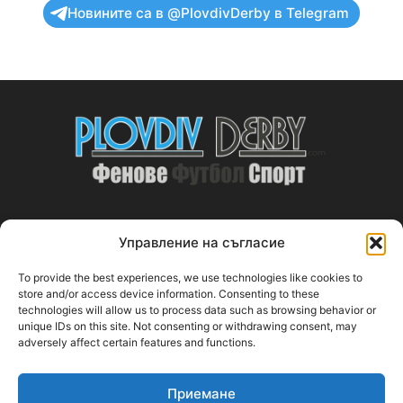
Новините са в @PlovdivDerby в Telegram
Управление на съгласие
ABOUT US
To provide the best experiences, we use technologies like cookies to
PlovdivDerby.com е първата пловдивска изцяло футболна
store and/or access device information. Consenting to these
technologies will allow us to process data such as browsing behavior or
медия!
unique IDs on this site. Not consenting or withdrawing consent, may
adversely affect certain features and functions.
Свържи се с нас:
plovdivderby.com@gmail.com
Приемане