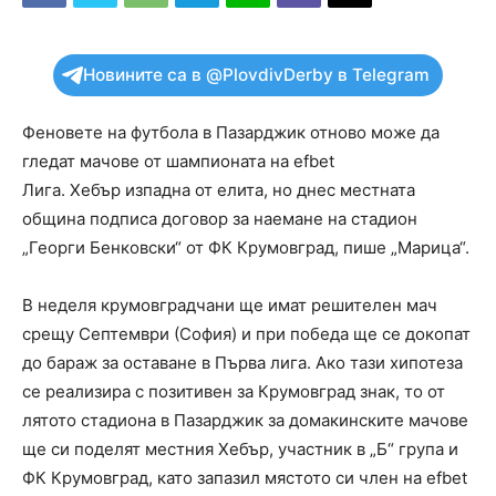
Новините са в @PlovdivDerby в Telegram
Феновете на футбола в Пазарджик отново може да
гледат мачове от шампионата на efbet
Лига. Хебър изпадна от елита, но днес местната
община подписа договор за наемане на стадион
„Георги Бенковски“ от ФК Крумовград, пише „Марица“.
В неделя крумовградчани ще имат решителен мач
срещу Септември (София) и при победа ще се докопат
до бараж за оставане в Първа лига. Ако тази хипотеза
се реализира с позитивен за Крумовград знак, то от
лятото стадиона в Пазарджик за домакинските мачове
ще си поделят местния Хебър, участник в „Б“ група и
ФК Крумовград, като запазил мястото си член на efbet