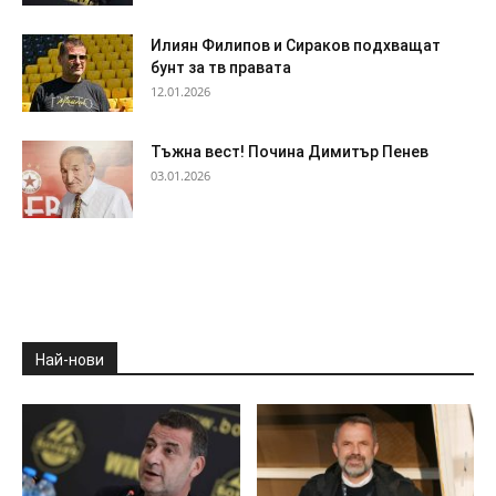
Илиян Филипов и Сираков подхващат
бунт за тв правата
12.01.2026
Тъжна вест! Почина Димитър Пенев
03.01.2026
Най-нови