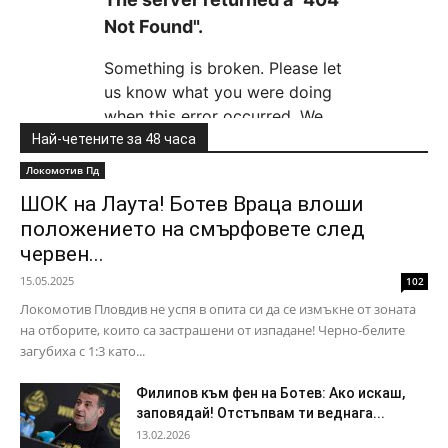
Най-четените за 48 часа
Локомотив Пд
ШОК на Лаута! Ботев Враца влоши
положението на смърфовете след
червен...
15.05.2025
102
Локомотив Пловдив не успя в опита си да се измъкне от зоната
на отборите, които са застрашени от изпадане! Черно-белите
загубиха с 1:3 като...
Филипов към фен на Ботев: Ако искаш,
заповядай! Отстъпвам ти веднага...
13.02.2026