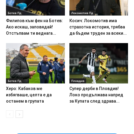
Ботев Пд
Локомотив Пд
Филипов към фен на Ботев:
Косич: Локомотив има
Ако искаш, заповядай!
страхотна история, трябва
Отстъпвам ти веднага...
да бъдем труден за всеки...
Ботев Пд
Пловдив
Херо: Кабаков ме
Супер дерби в Пловдив!
избягваше, целта е да
Локо продължава напред
останем в групата
за Купата след здрава...