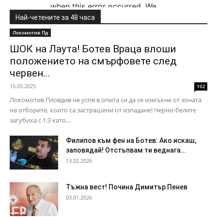
Най-четените за 48 часа
Локомотив Пд
ШОК на Лаута! Ботев Враца влоши
положението на смърфовете след
червен...
15.05.2025
102
Локомотив Пловдив не успя в опита си да се измъкне от зоната
на отборите, които са застрашени от изпадане! Черно-белите
загубиха с 1:3 като...
Филипов към фен на Ботев: Ако искаш,
заповядай! Отстъпвам ти веднага...
13.02.2026
Тъжна вест! Почина Димитър Пенев
03.01.2026