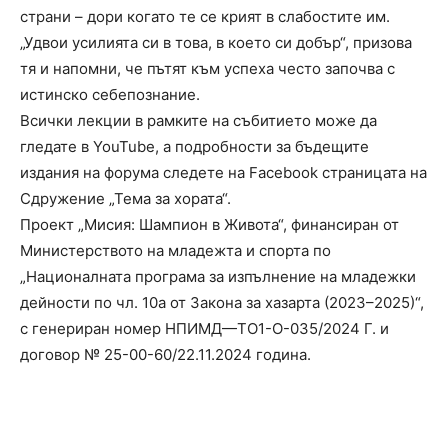
страни – дори когато те се крият в слабостите им.
„Удвои усилията си в това, в което си добър“, призова
тя и напомни, че пътят към успеха често започва с
истинско себепознание.
Всички лекции в рамките на събитието може да
гледате в YouTube, а подробности за бъдещите
издания на форума следете на Facebook страницата на
Сдружение „Тема за хората“.
Проект „Мисия: Шампион в Живота“, финансиран от
Министерството на младежта и спорта по
„Националната програма за изпълнение на младежки
дейности по чл. 10а от Закона за хазарта (2023–2025)“,
с генериран номер НПИМД—ТО1-О-035/2024 Г. и
договор № 25-00-60/22.11.2024 година.