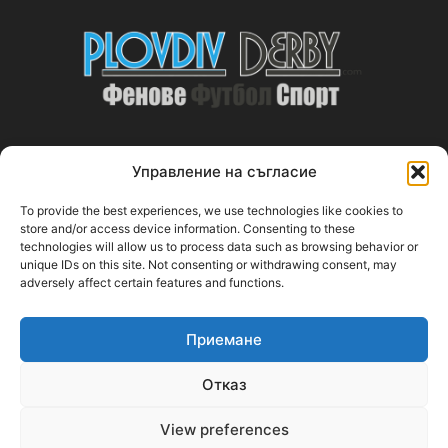
Управление на съгласие
ABOUT US
To provide the best experiences, we use technologies like cookies to
PlovdivDerby.com е първата пловдивска изцяло футболна
store and/or access device information. Consenting to these
technologies will allow us to process data such as browsing behavior or
медия!
unique IDs on this site. Not consenting or withdrawing consent, may
adversely affect certain features and functions.
Свържи се с нас:
plovdivderby.com@gmail.com
Приемане
FOLLOW US
Отказ
View preferences