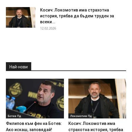
Косич: Локомотив има страхотна
история, трябва да бъдем труден за
всеки...
12.02.2026
Най-нови
Ботев Пд
Локомотив Пд
Филипов към фен на Ботев:
Косич: Локомотив има
Ако искаш, заповядай!
страхотна история, трябва