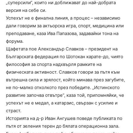
„суперсили“, които ни доближават до най-добрата
версия на себе си.
Успехът не е финална линия, а процес – независимо
дали говорим за актьорска игра, спорт, медицина или
преподаване, каза Ива Папазова, задавайки тона на
форума.
Щафетата пое Александър Славков – президент на
Българската федерация по Шотокан карате-до, чиято
философия за спорта надхвърля рамките на
физическата активност. Славков говори за пътя към
вътрешна сила и зрялост, който минава през загубите,
не по-малко отколкото през победите. „Истинското
развитие започва отвътре“, каза той, припомняйки, че
успехът не е медал, а катарзис, свързан с усилие и
страст.
Историята на д-р Иван Ангушев поведе публиката по
пътя от зеления терен до бялата операционна зала.