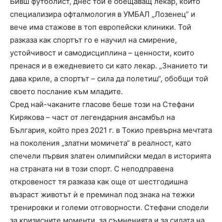
Бивш футболист, днес той е обещаващ лекар, който
специализира офталмология в УМБАЛ „Лозенец“ и
вече има стажове в топ европейски клиники. Той
разказа как спортът го е научил на смирение,
устойчивост и самодисциплина – ценности, които
пренася и в ежедневието си като лекар. „Знанието ти
дава криле, а спортът – сила да полетиш“, обобщи той
своето послание към младите.
Сред най-чаканите гласове беше този на Стефани
Кирякова – част от легендарния ансамбъл на
България, който през 2021 г. в Токио превърна мечтата
на поколения „златни момичета“ в реалност, като
спечели първия златен олимпийски медал в историята
на страната ни в този спорт. С неподправена
откровеност тя разказа как още от шестгодишна
възраст животът ѝ е преминал под знака на тежки
тренировки и големи отговорности. Стефани сподели
за кризисните моменти, за съмненията и за силата на