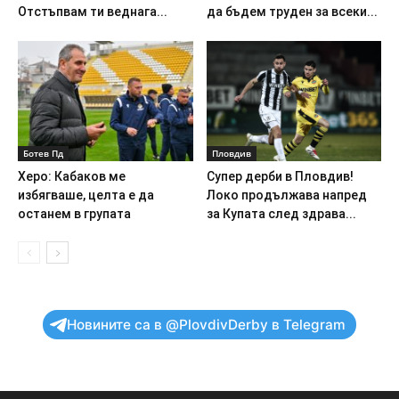
Отстъпвам ти веднага...
да бъдем труден за всеки...
Ботев Пд
Пловдив
Херо: Кабаков ме
Супер дерби в Пловдив!
избягваше, целта е да
Локо продължава напред
останем в групата
за Купата след здрава...
Новините са в @PlovdivDerby в Telegram