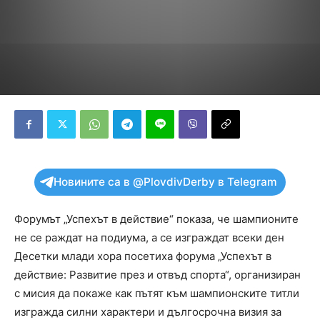
Новините са в @PlovdivDerby в Telegram
Форумът „Успехът в действие“ показа, че шампионите
не се раждат на подиума, а се изграждат всеки ден
Десетки млади хора посетиха форума „Успехът в
действие: Развитие през и отвъд спорта“, организиран
с мисия да покаже как пътят към шампионските титли
изгражда силни характери и дългосрочна визия за