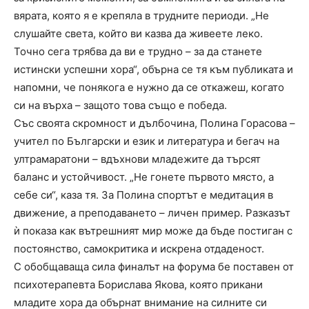
вярата, която я е крепяла в трудните периоди. „Не
слушайте света, който ви казва да живеете леко.
Точно сега трябва да ви е трудно – за да станете
истински успешни хора“, обърна се тя към публиката и
напомни, че понякога е нужно да се откажеш, когато
си на върха – защото това също е победа.
Със своята скромност и дълбочина, Полина Горасова –
учител по Български и език и литература и бегач на
ултрамаратони – вдъхнови младежите да търсят
баланс и устойчивост. „Не гонете първото място, а
себе си“, каза тя. За Полина спортът е медитация в
движение, а преподаването – личен пример. Разказът
ѝ показа как вътрешният мир може да бъде постиган с
постоянство, самокритика и искрена отдаденост.
С обобщаваща сила финалът на форума бе поставен от
психотерапевта Борислава Якова, която прикани
младите хора да обърнат внимание на силните си