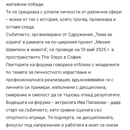
житейски победи.
Те се срещнаха с успели личности от различни сфери
– всеки от тях с история, която трогва, провокира и
оставя следа.
Събитието, организирано от Сдружение „Тема за
хората“ в рамките на по-широкия проект „Мисия:
Шампион в живота“, се проведе на 10 май 2025 г. в
пространството The Steps в София.
Лекторите на форума говориха отблизо с младежите
по темите за личностното израстване и
професионалната реализация, вдъхновявайки ги с
личните си примери, изпълнени с дисциплина,
смирение и смелост да се търсиш отвъд резултатите.
Водещата на форума – актрисата Ива Папазова – даде
старт на събитието, като сравни сцената със
спортното игрище. Тя подчерта, че дисциплината,
фокусът под напрежение и работата в екип са онези