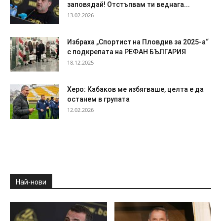
заповядай! Отстъпвам ти веднага...
13.02.2026
Избраха „Спортист на Пловдив за 2025-а“
с подкрепата на РЕФАН БЪЛГАРИЯ
18.12.2025
Херо: Кабаков ме избягваше, целта е да
останем в групата
12.02.2026
Най-нови