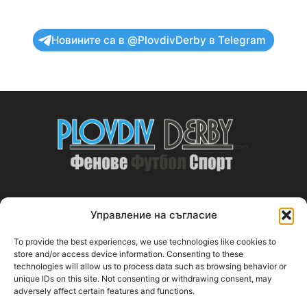
Новините са в @PlovdivDerby в Telegram
Управление на съгласие
ABOUT US
To provide the best experiences, we use technologies like cookies to
PlovdivDerby.com е първата пловдивска изцяло футболна
store and/or access device information. Consenting to these
technologies will allow us to process data such as browsing behavior or
медия!
unique IDs on this site. Not consenting or withdrawing consent, may
adversely affect certain features and functions.
Свържи се с нас:
plovdivderby.com@gmail.com