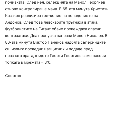
почивката. След нея, селекцията на Манол Георгиев
отново контролираше мача. В 65-ата минута Християн
Казаков реализира гол-копие на попадението на
Андонов. След това левскарите тръгнаха в атака.
Футболистите на Гигант обаче провеждаха опасни
контраатаки. Два пропуска направи Милен Николов. В
86-ата минута Виктор Панеков надбяга съперниците
си, излъга последния защитник и подаде пред
празната врата, където Георги Георгиев само насочи
топката в мрежата – 3:0.
Спортал