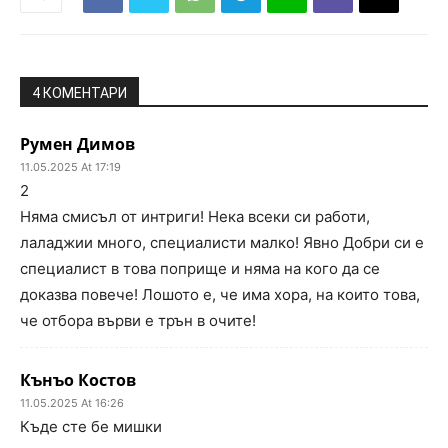
4 КОМЕНТАРИ
Румен Димов
11.05.2025 At 17:19
2
Няма смисъл от интриги! Нека всеки си работи,
лаладжии много, специалисти малко! Явно Добри си е
специалист в това поприще и няма на кого да се
доказва повече! Лошото е, че има хора, на които това,
че отбора върви е трън в очите!
Кънъо Костов
11.05.2025 At 16:26
Къде сте бе мишки