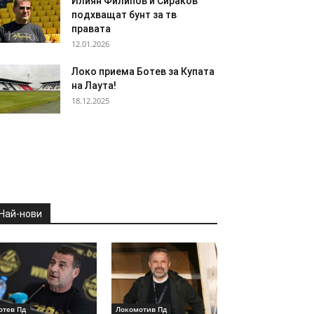
Илиян Филипов и Сираков
подхващат бунт за тв
правата
12.01.2026
Локо приема Ботев за Купата
на Лаута!
18.12.2025
Най-нови
отев Пд
Локомотив Пд