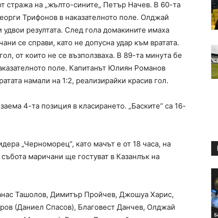
от стража на „жълто-сините„ Петър Начев. В 60-та
Георги Трифонов в наказателното поле. Олджай
и удвои резултата. След гола домакините имаха
ани се справи, като не допусна удар към вратата.
ол, от които не се възползваха. В 89-та минута бе
наказателното поле. Капитанът Юлиян Романов
ратата намали на 1:2, реализирайки красив гол.
 заема 4-та позиция в класирането. „Баските“ са 16-
дера „Черноморец“, като мачът е от 18 часа, на
 събота маричани ще гостуват в Казанлък на
анас Ташолов, Димитър Пройчев, Джошуа Харис,
ров (Даниел Спасов), Благовест Данчев, Олджай
Б