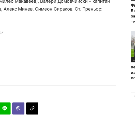
Емилео Макавеев), Валери Домовчийски – капитан
Ф
, Алекс Минев, Симеон Сираков. Ст. Треньор:
Бо
з
ти
025
Б
Хе
из
ос