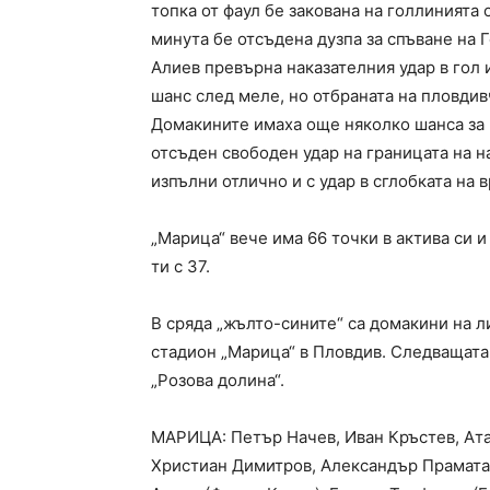
топка от фаул бе закована на голлинията 
минута бе отсъдена дузпа за спъване на 
Алиев превърна наказателния удар в гол 
шанс след меле, но отбраната на пловдивч
Домакините имаха още няколко шанса за г
отсъден свободен удар на границата на 
изпълни отлично и с удар в сглобката на в
„Марица“ вече има 66 точки в актива си и
ти с 37.
В сряда „жълто-сините“ са домакини на ли
стадион „Марица“ в Пловдив. Следващата
„Розова долина“.
МАРИЦА: Петър Начев, Иван Кръстев, Ат
Христиан Димитров, Александър Прамата