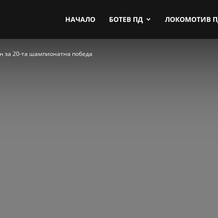
by.com
НАЧАЛО
БОТЕВ ПД
ЛОКОМОТИВ 
н за 20-та шампионатна победа