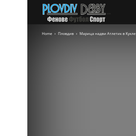
PlovdivDer
Home
Пловдив
Марица надви Атлетик в Кукле