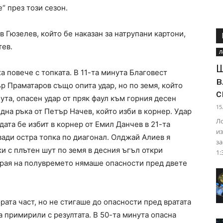
“ през този сезон.
 Гюзелев, който бе наказан за натрупани картони,
тев.
Л
Ш
 повече с топката. В 11-та минута Благовест
в
ър Праматаров също опита удар, но по земя, който
с
ута, опасен удар от пряк фаул към горния десен
15
една ръка от Петър Начев, който изби в корнер. Удар
Ло
ата бе избит в корнер от Емил Данчев в 21-та
из
вади остра топка по диагонал. Олджай Алиев я
за
и с плътен шут по земя в десния ъгъл откри
1:
 края на полувремето нямаше опасности пред двете
рата част, но не стигаше до опасности пред вратата
а примирили с резултата. В 50-та минута опасна