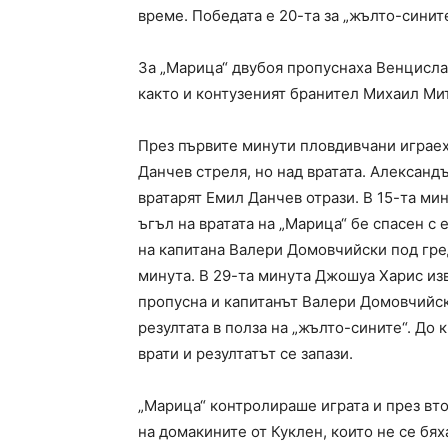
време. Победата е 20-та за „жълто-сините
За „Марица“ двубоя пропуснаха Венцислав
както и контузеният бранител Михаил Ми
През първите минути пловдивчани играеха
Данчев стреля, но над вратата. Александ
вратарят Емил Данчев отрази. В 15-та мин
ъгъл на вратата на „Марица“ бе спасен с 
на капитана Валери Домовчийски под гред
минута. В 29-та минута Джошуа Харис из
пропусна и капитанът Валери Домовчийск
резултата в полза на „жълто-сините“. До
врати и резултатът се запази.
„Марица“ контролираше играта и през вто
на домакините от Куклен, които не се бях