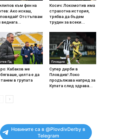
илипов към фен на
Косич: Локомотив има
тев: Ако искаш,
страхотна история,
аповядай! Отстъпвам
трябва да бъдем
 веднага...
труден за всеки...
отев Пд
Пловдив
ро: Кабаков ме
Супер дерби в
бягваше, целта е да
Пловдив! Локо
танем в групата
продължава напред за
Купата след здрава...
Новините са в @PlovdivDerby в
Telegram