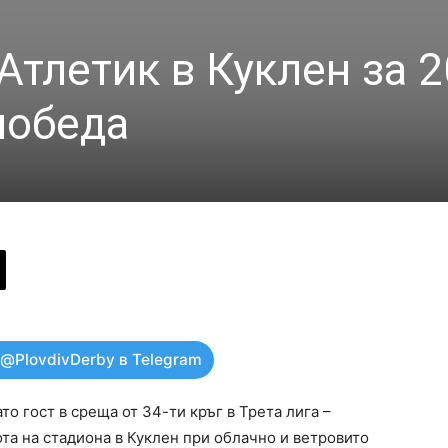
тлетик в Куклен за 2
победа
 @PlovdivDerby в Telegram
ато гост в среща от 34-ти кръг в Трета лига –
ота на стадиона в Куклен при облачно и ветровито