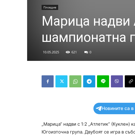
Пловдив
Марица надви А
шампионатна 
10.05.2025
621
0
Новините са в
„Марица“ надви с 1:2 „Атлетик“ (Куклен) к
Югоизточна група. Двубоят се игра в съб