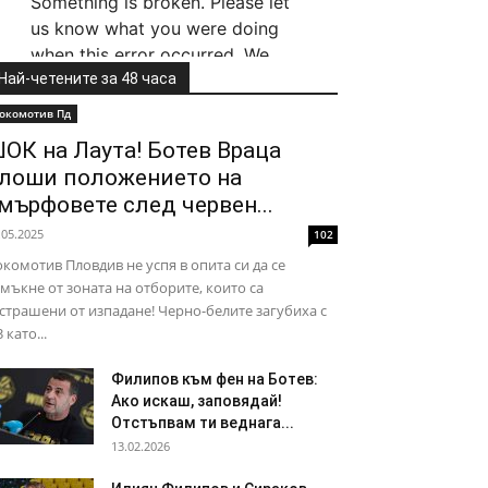
Най-четените за 48 часа
окомотив Пд
ОК на Лаута! Ботев Враца
лоши положението на
мърфовете след червен...
.05.2025
102
комотив Пловдив не успя в опита си да се
мъкне от зоната на отборите, които са
страшени от изпадане! Черно-белите загубиха с
3 като...
Филипов към фен на Ботев:
Ако искаш, заповядай!
Отстъпвам ти веднага...
13.02.2026