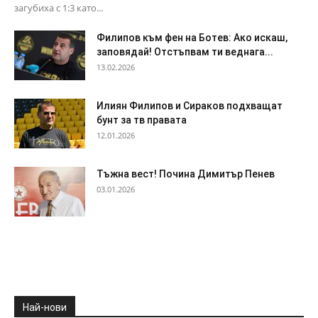
загубиха с 1:3 като...
Филипов към фен на Ботев: Ако искаш,
заповядай! Отстъпвам ти веднага...
13.02.2026
Илиян Филипов и Сираков подхващат
бунт за тв правата
12.01.2026
Тъжна вест! Почина Димитър Пенев
03.01.2026
Най-нови