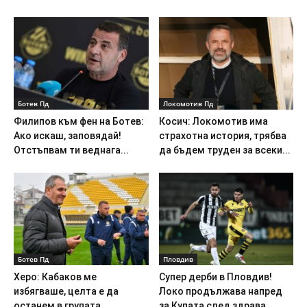
Ботев Пд
Локомотив Пд
Филипов към фен на Ботев:
Косич: Локомотив има
Ако искаш, заповядай!
страхотна история, трябва
Отстъпвам ти веднага...
да бъдем труден за всеки...
Ботев Пд
Пловдив
Херо: Кабаков ме
Супер дерби в Пловдив!
избягваше, целта е да
Локо продължава напред
останем в групата
за Купата след здрава...