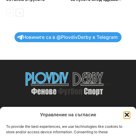
Новините са в @PlovdivDerby в Telegram
Управление на съгласие
ABOUT US
To provide the best experiences, we use technologies like cookies to
PlovdivDerby.com е първата пловдивска изцяло футболна
store and/or access device information. Consenting to these