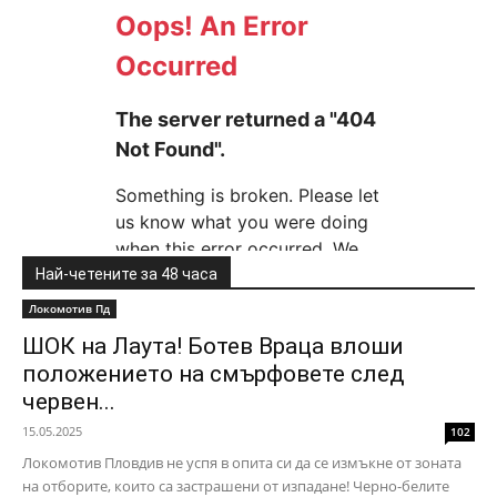
Най-четените за 48 часа
Локомотив Пд
ШОК на Лаута! Ботев Враца влоши
положението на смърфовете след
червен...
15.05.2025
102
Локомотив Пловдив не успя в опита си да се измъкне от зоната
на отборите, които са застрашени от изпадане! Черно-белите