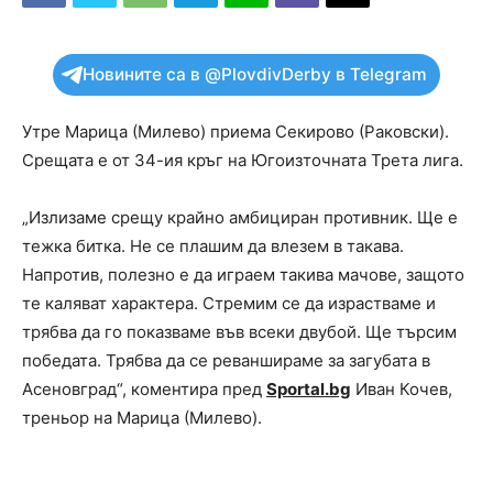
Новините са в @PlovdivDerby в Telegram
Утре Марица (Милево) приема Секирово (Раковски).
Срещата е от 34-ия кръг на Югоизточната Трета лига.
„Излизаме срещу крайно амбициран противник. Ще е
тежка битка. Не се плашим да влезем в такава.
Напротив, полезно е да играем такива мачове, защото
те каляват характера. Стремим се да израстваме и
трябва да го показваме във всеки двубой. Ще търсим
победата. Трябва да се реваншираме за загубата в
Асеновград“, коментира пред
Sportal.bg
Иван Кочев,
треньор на Марица (Милево).