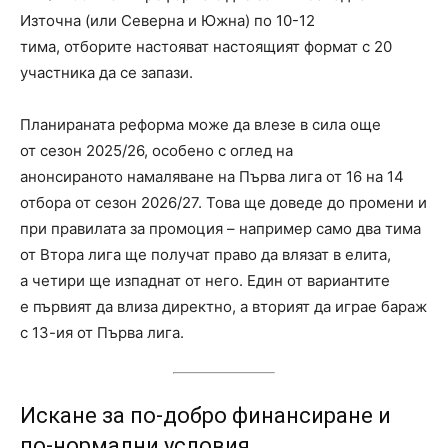
Източна (или Северна и Южна) по 10-12
тима, отборите настояват настоящият формат с 20
участника да се запази.
Планираната реформа може да влезе в сила още
от сезон 2025/26, особено с оглед на
анонсираното намаляване на Първа лига от 16 на 14
отбора от сезон 2026/27. Това ще доведе до промени и
при правилата за промоция – например само два тима
от Втора лига ще получат право да влязат в елита,
а четири ще изпаднат от него. Един от вариантите
е първият да влиза директно, а вторият да играе бараж
с 13-ия от Първа лига.
Искане за по-добро финансиране и
по-нормални условия