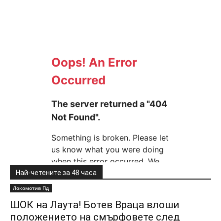
Най-четените за 48 часа
Локомотив Пд
ШОК на Лаута! Ботев Враца влоши
положението на смърфовете след