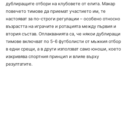
дублиращите отбори на клубовете от елита. Макар
повечето тимове да приемат участието им, те
настояват за по-строги регулации – особено относно
възрастта на играчите и ротацията между първия и
втория състав. Оплакванията са, че някои дублиращи
тимове включват по 5-6 футболисти от мъжкия отбор
в едни срещи, а в други използват само юноши, което
изкривява спортния принцип и влияе върху
резултатите.