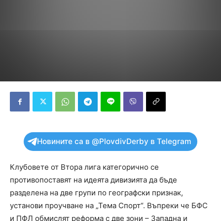
Новините са в @PlovdivDerby в Telegram
Клубовете от Втора лига категорично се
противопоставят на идеята дивизията да бъде
разделена на две групи по географски признак,
установи проучване на „Тема Спорт“. Въпреки че БФС
и ПФЛ обмислят реформа с две зони – Западна и