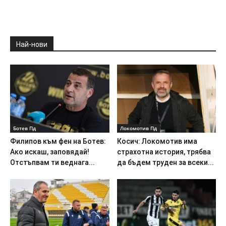
Най-нови
Ботев Пд
Локомотив Пд
Филипов към фен на Ботев:
Косич: Локомотив има
Ако искаш, заповядай!
страхотна история, трябва
Отстъпвам ти веднага...
да бъдем труден за всеки...