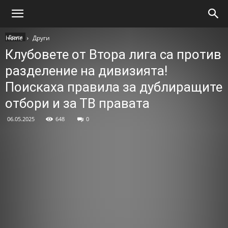
Други
Home
Други
Клубовете от Втора лига са против
разделение на дивизията!
Поискаха правила за дублиращите
отбори и за ТВ правата
06.05.2025
648
0