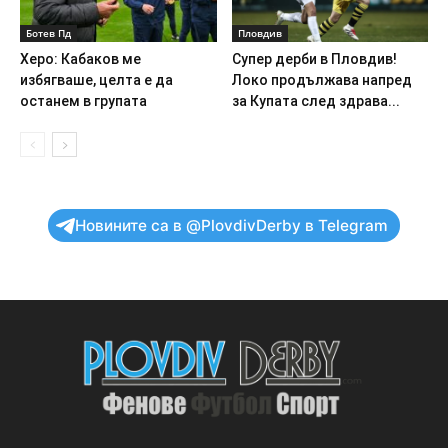
Ботев Пд
Пловдив
Херо: Кабаков ме
Супер дерби в Пловдив!
избягваше, целта е да
Локо продължава напред
останем в групата
за Купата след здрава...
Новините са в @PlovdivDerby в Telegram