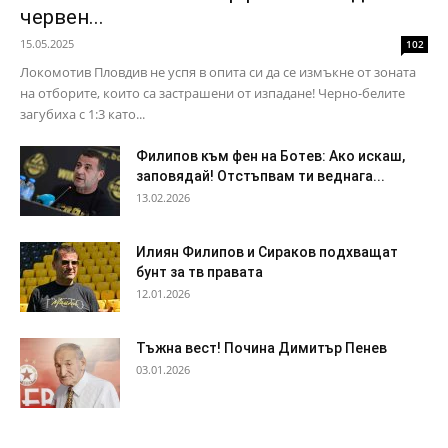
червен...
15.05.2025
102
Локомотив Пловдив не успя в опита си да се измъкне от зоната
на отборите, които са застрашени от изпадане! Черно-белите
загубиха с 1:3 като...
Филипов към фен на Ботев: Ако искаш,
заповядай! Отстъпвам ти веднага...
13.02.2026
Илиян Филипов и Сираков подхващат
бунт за тв правата
12.01.2026
Тъжна вест! Почина Димитър Пенев
03.01.2026