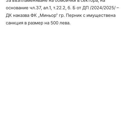
За възпламеняване на бомбички в сектора, на
основание чл.37, ал.1, т.22.2, б. Б от ДП /2024/2025/ –
ДК наказва ФК „Миньор“ гр. Перник с имуществена
санкция в размер на 500 лева.