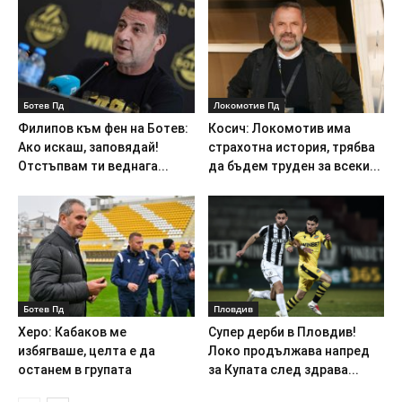
Ботев Пд
Локомотив Пд
Филипов към фен на Ботев:
Косич: Локомотив има
Ако искаш, заповядай!
страхотна история, трябва
Отстъпвам ти веднага...
да бъдем труден за всеки...
Ботев Пд
Пловдив
Херо: Кабаков ме
Супер дерби в Пловдив!
избягваше, целта е да
Локо продължава напред
останем в групата
за Купата след здрава...