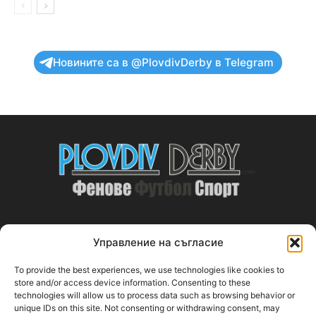
Новините са в @PlovdivDerby в Telegram
Управление на съгласие
ABOUT US
To provide the best experiences, we use technologies like cookies to
PlovdivDerby.com е първата пловдивска изцяло футболна
store and/or access device information. Consenting to these
technologies will allow us to process data such as browsing behavior or
медия!
unique IDs on this site. Not consenting or withdrawing consent, may