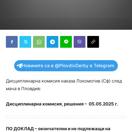
Новините са в @PlovdivDerby в Telegram
Дисциплинарна комисия наказа Локомотив (Сф) след
мача в Пловдив:
Дисциплинарна комисия, р
ешения –
05
.
05
.202
5
г.
ПО ДОКЛАД
– окончателни и не подлежащи на