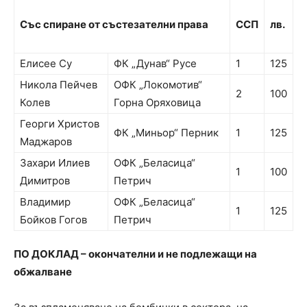
Със спиране от състезателни
права
ССП
лв.
Елисее Су
ФК „Дунав“ Русе
1
125
Никола Пейчев
ОФК „Локомотив“
2
100
Колев
Горна Оряховица
Георги Христов
ФК „Миньор“ Перник
1
125
Маджаров
Захари Илиев
ОФК „Беласица“
1
100
Димитров
Петрич
Владимир
ОФК „Беласица“
1
125
Бойков Гогов
Петрич
ПО ДОКЛАД
– окончателни и не подлежащи на
обжалване