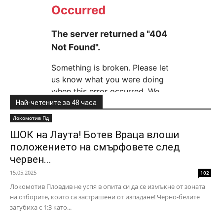
Най-четените за 48 часа
Локомотив Пд
ШОК на Лаута! Ботев Враца влоши
положението на смърфовете след
червен...
15.05.2025
102
Локомотив Пловдив не успя в опита си да се измъкне от зоната
на отборите, които са застрашени от изпадане! Черно-белите
загубиха с 1:3 като...