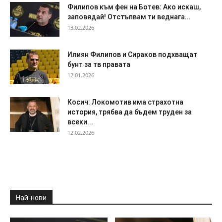
Филипов към фен на Ботев: Ако искаш,
заповядай! Отстъпвам ти веднага...
13.02.2026
Илиян Филипов и Сираков подхващат
бунт за тв правата
12.01.2026
Косич: Локомотив има страхотна
история, трябва да бъдем труден за
всеки...
12.02.2026
Най-нови