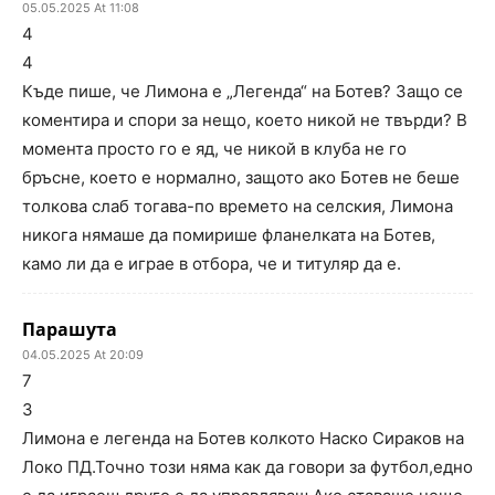
05.05.2025 At 11:08
4
4
Къде пише, че Лимона е „Легенда“ на Ботев? Защо се
коментира и спори за нещо, което никой не твърди? В
момента просто го е яд, че никой в клуба не го
бръсне, което е нормално, защото ако Ботев не беше
толкова слаб тогава-по времето на селския, Лимона
никога нямаше да помирише фланелката на Ботев,
камо ли да е играе в отбора, че и титуляр да е.
Парашута
04.05.2025 At 20:09
7
3
Лимона е легенда на Ботев колкото Наско Сираков на
Локо ПД.Точно този няма как да говори за футбол,едно