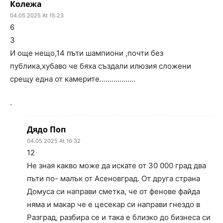
Колежа
04.05.2025 At 15:23
6
3
И още нещо,14 пъти шампиони ,почти без
публика,хубаво че бяха създали илюзия сложени
срещу една от камерите………………
.
Дядо Поп
04.05.2025 At 16:32
12
Не зная какво може да искате от 30 000 град два
пъти по- малък от Асеновград. От друга страна
Домуса си направи сметка, че от фенове файда
няма и макар че е цесекар си направи гнездо в
Разград, разбира се и така е близко до бизнеса си