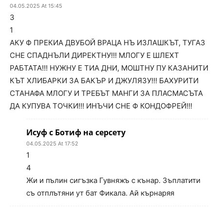
04.05.2025 At 15:45
3
1
АКУ Ф ПРЕКИА ДВУБОЙ ВРАЦА НЪ ИЗЛАШКЪТ, ТУГАЗ
СНЕ СПАДНЪЛИ ДИРЕКТНУ!!! МЛОГУ Е ШЛЕХТ
РАБТАТА!!! НУЖНУ Е ТИА ДНИ, МОШТНУ ПУ КАЗАНИТИ
КЪТ ХЛИБАРКИ ЗА БАКЪР И ДЖУЛЯЗУ!!! БАХУРИТИ
СТАНАФА МЛОГУ И ТРЕБЪТ МАНГИ ЗА ПЛАСМАСЪТА
ДА КУПУВА ТОЧКИ!!! ИНЪЧИ СНЕ Ф КОНДОФРЕЙ!!!
Исуф с Ботиф на серсету
04.05.2025 At 17:52
1
4
Жи и пълин сигъзка Гувняжъ с кънар. Зъплатити
съ отплътяни ут бат Фикала. Ай кърнаряя