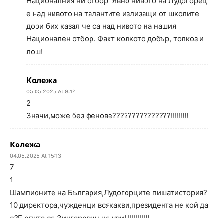
Националния ни отбор. Явно нивото на Лудогорец
е над нивото на талантите излизащи от школите,
дори бих казал че са над нивото на нашия
Национален отбор. Факт колкото добър, толкоз и
лош!
Колежа
05.05.2025 At 9:12
2
Значи,може без фенове???????????????!!!!!!!!!
Колежа
04.05.2025 At 15:13
7
1
Шампионите на България,Лудогорците пишатистория?
10 директора,чужденци всякакви,президента не кой да
е?Е опита се Зингаревич,но уви!!!!!!!!!!!!!