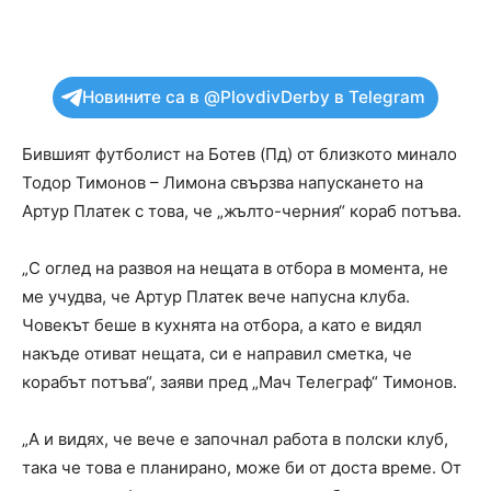
Новините са в @PlovdivDerby в Telegram
Бившият футболист на Ботев (Пд) от близкото минало
Тодор Тимонов – Лимона свързва напускането на
Артур Платек с това, че „жълто-черния“ кораб потъва.
„С оглед на развоя на нещата в отбора в момента, не
ме учудва, че Артур Платек вече напусна клуба.
Човекът беше в кухнята на отбора, а като е видял
накъде отиват нещата, си е направил сметка, че
корабът потъва“, заяви пред „Мач Телеграф“ Тимонов.
„А и видях, че вече е започнал работа в полски клуб,
така че това е планирано, може би от доста време. От