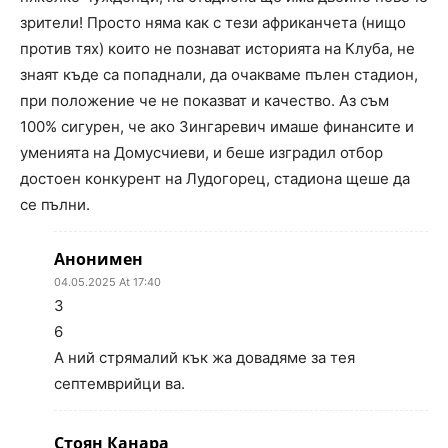
зрители! Просто няма как с тези африканчета (нищо
против тях) които не познават историята на Клуба, не
знаят къде са попаднали, да очакваме пълен стадион,
при положение че не показват и качество. Аз съм
100% сигурен, че ако Зингаревич имаше финансите и
уменията на Домусчиеви, и беше изградил отбор
достоен конкурент на Лудогорец, стадиона щеше да
се пълни.
Анонимен
04.05.2025 At 17:40
3
6
А ний стрямалий кък жа довадяме за тея
септемврийци ва.
Стоян Канара