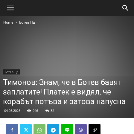
Home
Ботев Пд
Ботев Пд
Тимонов: Знам, че в Ботев бавят
заплатите! Платек е видял, че
корабът потъва и затова напусна
04.05.2025
946
32