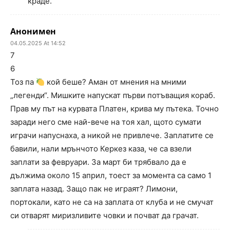
краде.
Анонимен
04.05.2025 At 14:52
7
6
Тоз па
кой беше? Аман от мнения на мними
„легенди“. Мишките напускат първи потъващия кораб.
Прав му път на курвата Платен, крива му пътека. Точно
заради него сме най-вече на тоя хал, щото сумати
играчи напуснаха, а никой не привлече. Заплатите се
бавили, нали мрънчото Керкез каза, че са взели
заплати за февруари. За март би трябвало да е
дължима около 15 април, тоест за момента са само 1
заплата назад. Защо пак не играят? Лимони,
портокали, като не са на заплата от клуба и не смучат
си отварят миризливите човки и почват да грачат.