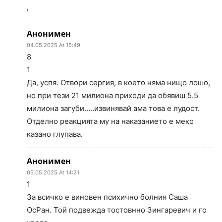
,
Анонимен
04.05.2025 At 15:49
8
1
Да, успя. Отвори сергия, в което няма нищо лошо,
но при тези 21 милиона приходи да обявиш 5.5
милиона загуби…..извинявай ама това е лудост.
Отделно реакцията му на наказанието е меко
казано глупава.
Анонимен
05.05.2025 At 14:21
1
За всичко е виновен психично болния Саша
ОсРан. Той подвежда тостовнно Зингаревич и го