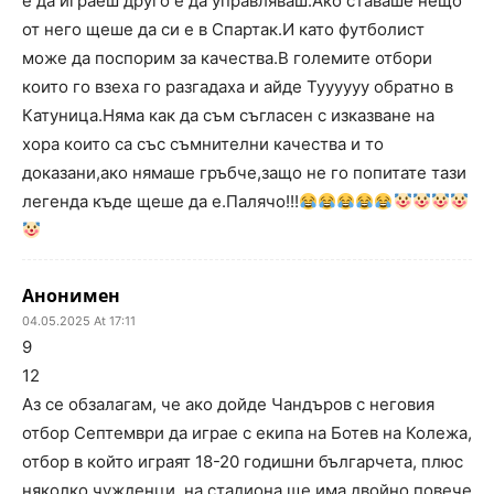
е да играеш друго е да управляваш.Ако ставаше нещо
от него щеше да си е в Спартак.И като футболист
може да поспорим за качества.В големите отбори
които го взеха го разгадаха и айде Туууууу обратно в
Катуница.Няма как да съм съгласен с изказване на
хора които са със съмнителни качества и то
доказани,ако нямаше гръбче,защо не го попитате тази
легенда къде щеше да е.Палячо!!!
Анонимен
04.05.2025 At 17:11
9
12
Аз се обзалагам, че ако дойде Чандъров с неговия
отбор Септември да играе с екипа на Ботев на Колежа,
отбор в който играят 18-20 годишни българчета, плюс
няколко чужденци, на стадиона ще има двойно повече