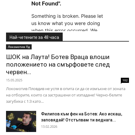
Най-четените за 48 часа
Локомотив Пд
ШОК на Лаута! Ботев Враца влоши
положението на смърфовете след
червен...
15.05.2025
102
Локомотив Пловдив не успя в опита си да се измъкне от зоната
на отборите, които са застрашени от изпадане! Черно-белите
загубиха с 1:3 като...
Филипов към фен на Ботев: Ако искаш,
заповядай! Отстъпвам ти веднага...
13.02.2026