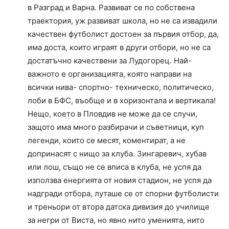
в Разград и Варна. Развиват се по собствена
траектория, уж развиват школа, но не са извадили
качествен футболист достоен за първия отбор, да,
има доста, които играят в други отбори, но не са
достатъчно качествени за Лудогорец. Най-
важното е организацията, която направи на
всички нива- спортно- техническо, политическо,
лоби в БФС, въобще и в хоризонтала и вертикала!
Нещо, което в Пловдив не може да се случи,
защото има много разбирачи и съветници, куп
легенди, които се месят, коментират, а не
допринасят с нищо за клуба. Зингаревич, хубав
или лош, също не се вписа в клуба, не успя да
използва енергията от новия стадион, не успя да
надгради отбора, луташе се от спорни футболисти
и треньори от втора датска дивизия до училище
за негри от Виста, но явно нито уменията, нито