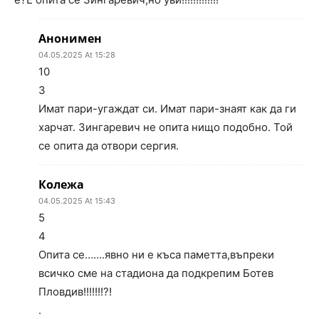
Анонимен
04.05.2025 At 15:28
10
3
Имат пари-угаждат си. Имат пари-знаят как да ги
харчат. Зингаревич не опита нищо подобно. Той
се опита да отвори сергия.
Колежа
04.05.2025 At 15:43
5
4
Опита се…….явно ни е къса паметта,въпреки
всичко сме на стадиона да подкрепим Ботев
Пловдив!!!!!!!?!
.