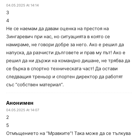
04.05.2025 At 14:14
3
4
Не се наемам да давам оценка на престоя на
Зингаревич при нас, но ситуацията в която се
намираме, не говори добре за него. Ако е решил да
напуска, да разчисти дълговете и прав му път! Ако е
решил да ни държи на командно дишане, не трябва да
се бърка в спортно техническата част! Да остави
следващия треньор и спортен директор да работят
със “собствен материал”.
Анонимен
04.05.2025 At 14:07
2
5
Отмъщението на “Мравките”! Така може да се тълкува