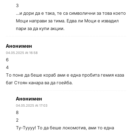
3
…и дори да е така, те са символични за това което
Моци направи за тима. Едва ли Моци е извадил
пари за да купи акции.
Анонимен
04.05.2025 At 16:58
6
4
Tо поне да беше кораб ами е една пробита гемия каза
бат Стоян канара ва да гоейба.
Анонимен
04.05.2025 At 17:03
8
2
Ту-Туууу! То да беше локомотив, ами то една