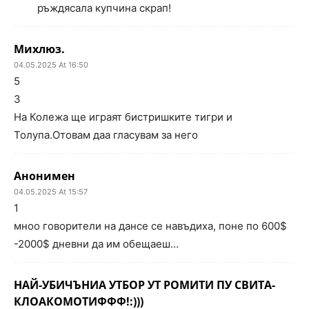
ръждясала купчина скрап!
Михлюз.
04.05.2025 At 16:50
5
3
На Колежа ще играят бистришките тигри и
Толупа.Отовам даа гласувам за него
Анонимен
04.05.2025 At 15:57
1
мноо говорители на дансе се навъдиха, поне по 600$
-2000$ дневни да им обещаеш…
НАЙ-УБИЧЪНИА УТБОР УТ РОМИТИ ПУ СВИТА-
КЛОАКОМОТИФФФ!:)))