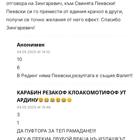
отговора на Зингаревич, към Свинята Пеевски!
Пеевски си го премести от единия крачол в други,
получи се точно желания от него ефект. Спасибо
Зингаревич!
Анонимен
04.05.2025 At 14:10
10
6
В Рединг няма Пеевски,резултата е същия.Фалит!!
КАРАБИН РЕЗАКОФ КЛОАКОМОТИФОФ УТ
АРДИНУ
04.05.2025 At 15:46
3
1
ДА ПУФТОРА ЗА ТЕП РАМАДАНЕ!!!
АКУ Ф ПРЕКИА ДВУБОЙ ВРАЦА НЪ ИЗЛАШКЪТ,