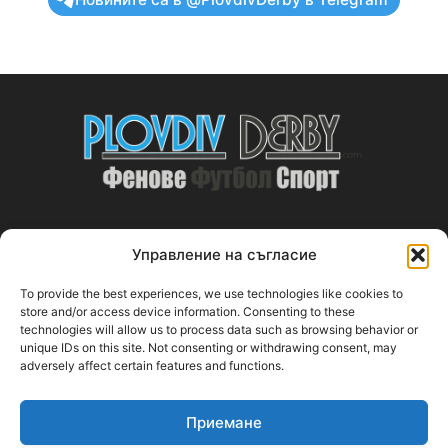
Управление на съгласие
ABOUT US
To provide the best experiences, we use technologies like cookies to
PlovdivDerby.com е първата пловдивска изцяло футболна
store and/or access device information. Consenting to these
technologies will allow us to process data such as browsing behavior or
медия!
unique IDs on this site. Not consenting or withdrawing consent, may
adversely affect certain features and functions.
Свържи се с нас:
plovdivderby.com@gmail.com
Приемане