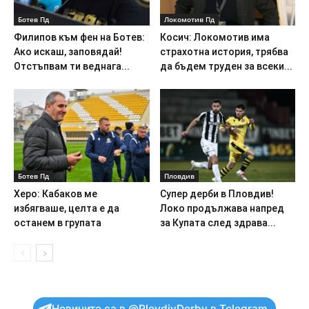
Ботев Пд
Локомотив Пд
Филипов към фен на Ботев:
Косич: Локомотив има
Ако искаш, заповядай!
страхотна история, трябва
Отстъпвам ти веднага...
да бъдем труден за всеки...
Ботев Пд
Пловдив
Херо: Кабаков ме
Супер дерби в Пловдив!
избягваше, целта е да
Локо продължава напред
останем в групата
за Купата след здрава...
Новините са в @PlovdivDerby в Telegram