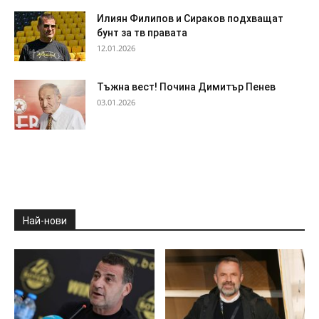
Илиян Филипов и Сираков подхващат
бунт за тв правата
12.01.2026
Тъжна вест! Почина Димитър Пенев
03.01.2026
Най-нови