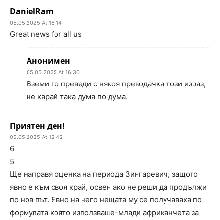
DanielRam
05.05.2025 At 16:14
Great news for all us
Анонимен
05.05.2025 At 16:30
Вземи го преведи с някоя преводачка този израз,
не карай така дума по дума.
Приятен ден!
05.05.2025 At 13:43
6
5
Ще направя оценка на периода Зингаревич, защото
явно е към своя край, освен ако не реши да продължи
по нов път. Явно на него нещата му се получаваха по
формулата която използваше-млади африканчета за