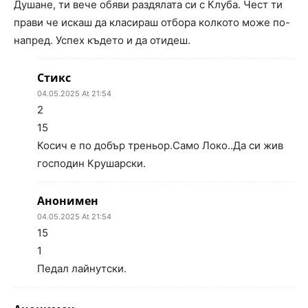
Душане, ти вече обяви раздялата си с Клуба. Чест ти
прави че искаш да класираш отбора колкото може по-
напред. Успех където и да отидеш.
Стикс
04.05.2025 At 21:54
2
15
Косич е по добър треньор.Само Локо..Да си жив
господин Крушарски.
Анонимен
04.05.2025 At 21:54
15
1
Педал лайнутски.