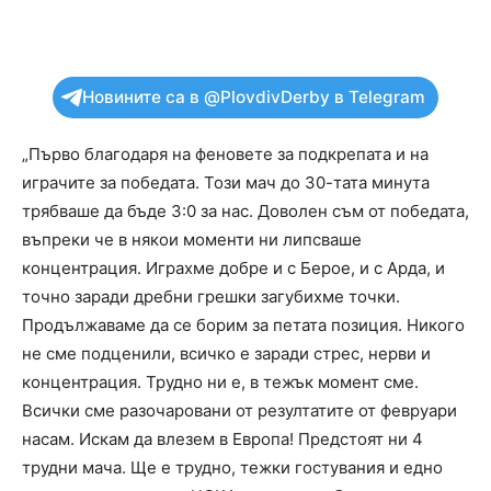
Новините са в @PlovdivDerby в Telegram
„Първо благодаря на феновете за подкрепата и на
играчите за победата. Този мач до 30-тата минута
трябваше да бъде 3:0 за нас. Доволен съм от победата,
въпреки че в някои моменти ни липсваше
концентрация. Играхме добре и с Берое, и с Арда, и
точно заради дребни грешки загубихме точки.
Продължаваме да се борим за петата позиция. Никого
не сме подценили, всичко е заради стрес, нерви и
концентрация. Трудно ни е, в тежък момент сме.
Всички сме разочаровани от резултатите от февруари
насам. Искам да влезем в Европа! Предстоят ни 4
трудни мача. Ще е трудно, тежки гостувания и едно