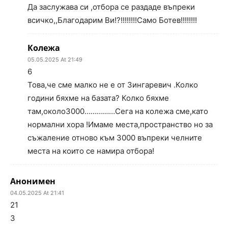
Да заслужава си ,отбора се раздаде въпреки
всичко,,Благодарим Ви!?!!!!!!!!Само Ботев!!!!!!!!
Колежа
05.05.2025 At 21:49
6
Това,че сме малко не е от Зингаревич .Колко
години бяхме на базата? Колко бяхме
там,около3000……………Сега на колежа сме,като
нормални хора !Имаме места,пространство но за
съжаление отново към 3000 въпреки челните
места на които се намира отбора!
Анонимен
04.05.2025 At 21:41
21
3