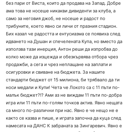
без пари от Виста, които да продава на Запад. Добре
ама това не носеше никакви дивиденти за клуба, а
само за неговия джоб, не носеше и радост по
трибуните, което явно си личи от празния стадион.
Бих казал че радостта и ентусиазма се появиха след
идването на Душан и спечелената Купа, но вместо да
използва тази инерция, Антон реши да изпробва до
колко може да изцежда и обезкървява отбора чрез
продажби, а сега и чрез неплащане на заплати и
осигуровки и свиване на бюджета. За нашите
стандарти бюджет от 15 милиона, би трябвало да ти
носи медали и Купи! Чета че Локото са с 11 пъти по-
малък бюджет?!? Ами аз не виждам 11 пъти по-добра
игра или 11 пъти по-голям точков актив. Явно нещата
са много по-различни при нас. Явно е че нещо не е
както се казва и пише, и играта започна да куца след
намесата на ДАНС К забраната за Зингаревич. Явно е