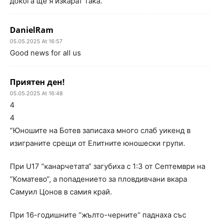
докога ще я изкарат така.
DanielRam
05.05.2025 At 16:57
Good news for all us
Приятен ден!
05.05.2025 At 16:48
4
4
“Юношите на Ботев записаха много слаб уикенд в
изиграните срещи от Елитните юношески групи.
При U17 “канарчетата“ загубиха с 1:3 от Септември на
“Коматево“, а попадението за пловдивчани вкара
Самуил Цонов в самия край.
При 16-годишните “жълто-черните“ паднаха със