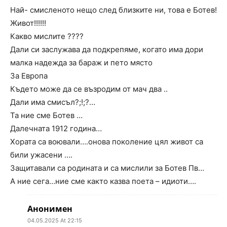
Най- смисленото нещо след близките ни, това е Ботев!
Живот!!!!!!
Какво мислите ????
Дали си заслужава да подкрепяме, когато има дори
малка надежда за бараж и пето място
За Европа
Където може да се възродим от мач два ..
Дали има смисъл?;!;?…
Та ние сме Ботев …
Далечната 1912 година…
Хората са воювали….онова поколение цял живот са
били ужасени ….
Защитавали са родината и са мислили за Ботев Пв…
А ние сега…ние сме както казва поета – идиоти….
Анонимен
04.05.2025 At 22:15