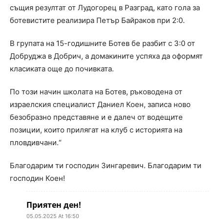
същия резултат от Лудогорец в Разград, като гола за
ботевистите реализира Петър Байраков при 2:0.
В групата на 15-годишните Ботев бе разбит с 3:0 от
Добруджа в Добрич, а домакините успяха да оформят
класиката още до почивката.
По този начин школата на Ботев, ръководена от
израелския специалист Даниел Коен, записа ново
безобразно представяне и е далеч от водещите
позиции, които прилягат на клуб с историята на
пловдивчани.“
Благодарим ти господин Зингаревич. Благодарим ти
господин Коен!
Приятен ден!
05.05.2025 At 16:50