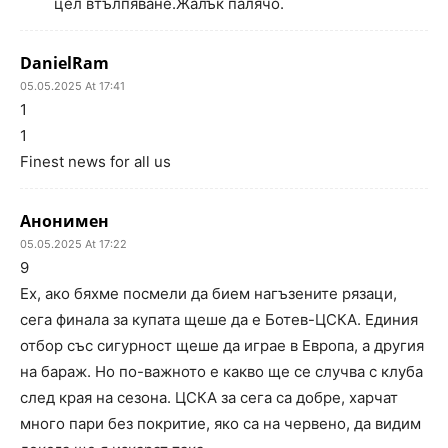
цел втълпяване.Жалък палячо.
DanielRam
05.05.2025 At 17:41
1
1
Finest news for all us
Анонимен
05.05.2025 At 17:22
9
Ех, ако бяхме посмели да бием нагъзените рязаци,
сега финала за купата щеше да е Ботев-ЦСКА. Единия
отбор със сигурност щеше да играе в Европа, а другия
на бараж. Но по-важното е какво ще се случва с клуба
след края на сезона. ЦСКА за сега са добре, харчат
много пари без покритие, яко са на червено, да видим