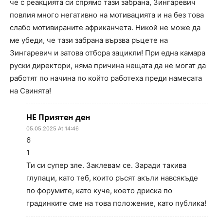
че с реакцията си спрямо тази забрана, Зингаревич
повлия много негативно на мотивацията и на без това
слабо мотивираните африканчета. Никой не може да
ме убеди, че тази забрана вързва ръцете на
Зингаревич и затова отбора зацикли! При една камара
руски директори, няма причина нещата да не могат да
работят по начина по който работеха преди намесата
на Свинята!
НЕ Приятен ден
05.05.2025 At 14:46
6
1
Ти си супер зле. Заклевам се. Заради такива
глупаци, като теб, които ръсят акъли навсякъде
по форумите, като куче, което дриска по
градинките сме на това положение, като публика!