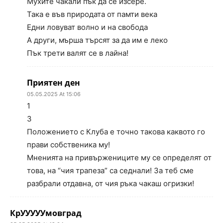
Мухите чакали пък да се изсере.
Така е във природата от памти века
Едни ловуват волно и на свобода
А други, мърша търсят за да им е леко
Пък трети валят се в лайна!
Приятен ден
05.05.2025 At 15:06
1
3
Положението с Клуба е точно такова каквото го
прави собственика му!
Мненията на привържениците му се определят от
това, на “чия трапеза” са седнали! За теб сме
разбрали отдавна, от чия ръка чакаш огризки!
КрУУУУУмовград