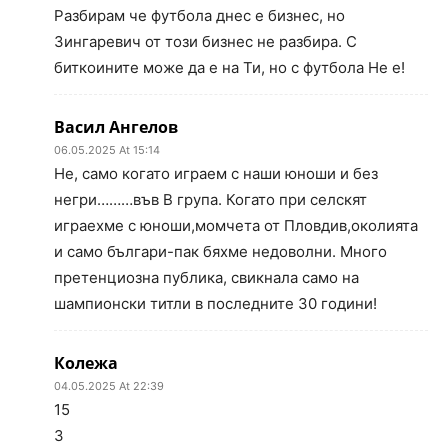
Разбирам че футбола днес е бизнес, но
Зингаревич от този бизнес не разбира. С
биткоините може да е на Ти, но с футбола Не е!
Васил Ангелов
06.05.2025 At 15:14
Не, само когато играем с наши юноши и без
негри………във В група. Когато при селскят
играехме с юноши,момчета от Пловдив,околията
и само българи-пак бяхме недоволни. Много
претенциозна публика, свикнала само на
шампионски титли в последните 30 години!
Колежа
04.05.2025 At 22:39
15
3