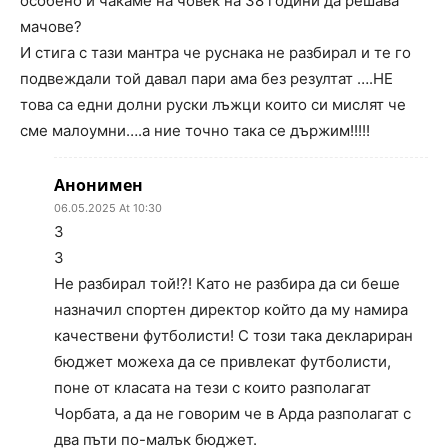
особено и чакаме на човек на 38 години да решава
мачове?
И стига с тази мантра че руснака не разбирал и те го
подвеждали той давал пари ама без резултат ….НЕ
това са едни долни руски лъжци които си мислят че
сме малоумни….а ние точно така се държим!!!!!
Анонимен
06.05.2025 At 10:30
3
3
Не разбирал той!?! Като не разбира да си беше
назначил спортен директор който да му намира
качествени футболисти! С този така деклариран
бюджет можеха да се привлекат футболисти,
поне от класата на тези с които разполагат
Чорбата, а да не говорим че в Арда разполагат с
два пъти по-малък бюджет.