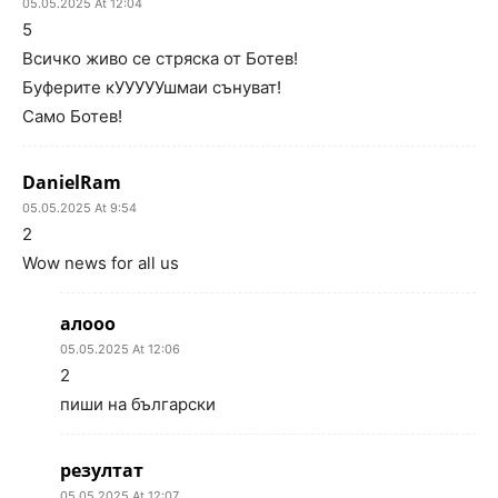
05.05.2025 At 12:04
5
Всичко живо се стряска от Ботев!
Буферите кУУУУУшмаи сънуват!
Само Ботев!
DanielRam
05.05.2025 At 9:54
2
Wow news for all us
алооо
05.05.2025 At 12:06
2
пиши на български
резултат
05.05.2025 At 12:07