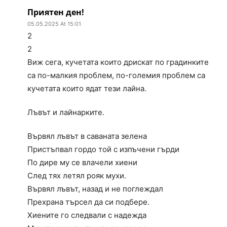
Приятен ден!
05.05.2025 At 15:01
2
2
Виж сега, кучетата които дрискат по градинките
са по-малкия проблем, по-големия проблем са
кучетата които ядат тези лайна.
Лъвът и лайнарките.
Вървял лъвът в саваната зелена
Пристъпвал гордо той с изпъчени гърди
По дире му се влачели хиени
След тях летял рояк мухи.
Вървял лъвът, назад и не поглеждал
Прехрана търсел да си подбере.
Хиените го следвали с надежда