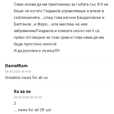
Само искам да ми припомниш за гъбата със 6:0 не
беше ли когато Гиздаков управляваше и влезе в
съблекалнята …след това изгони Бандаловски и
Балтанов ..и Феро… или мислиш че ние
забравихме!Гиздаков и кликата около него са
пряко отговорни за този срам и това няма да им
бъде простено никога!
И да руснака е лъжец!!!!!
DanielRam
06.05.2025 At 9:16
Greatest news for all us
Ха ха ха
06.05.2025 At 22:33
2
… news for all OF us!