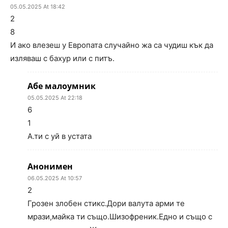
05.05.2025 At 18:42
2
8
И ако влезеш у Европата случайно жа са чудиш кък да
изляваш с бахур или с питъ.
Абе малоумник
05.05.2025 At 22:18
6
1
А.ти с уй в устата
Анонимен
06.05.2025 At 10:57
2
Грозен злобен стикс.Дори валута арми те
мрази,майка ти също.Шизофреник.Едно и също с