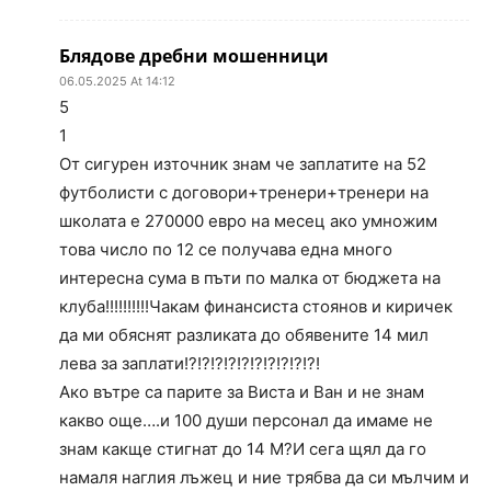
Блядове дребни мошенници
06.05.2025 At 14:12
5
1
От сигурен източник знам че заплатите на 52
футболисти с договори+тренери+тренери на
школата е 270000 евро на месец ако умножим
това число по 12 се получава една много
интересна сума в пъти по малка от бюджета на
клуба!!!!!!!!!!Чакам финансиста стоянов и киричек
да ми обяснят разликата до обявените 14 мил
лева за заплати!?!?!?!?!?!?!?!?!?!?!
Ако вътре са парите за Виста и Ван и не знам
какво още….и 100 души персонал да имаме не
знам какще стигнат до 14 М?И сега щял да го
намаля наглия лъжец и ние трябва да си мълчим и