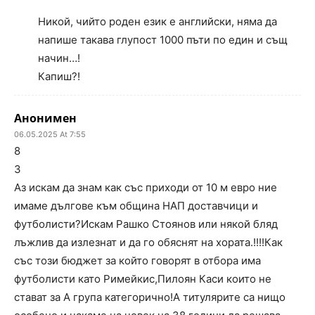
Никой, чийто роден език е английски, няма да
напише такава глупост 1000 пъти по един и същ
начин…!
Капиш?!
Анонимен
06.05.2025 At 7:55
8
3
Аз искам да знам как със приходи от 10 м евро ние
имаме дългове към община НАП доставчици и
футболисти?Искам Рашко Стоянов или някой бляд
лъжлив да излезнат и да го обяснят на хората.!!!!Как
със този бюджет за който говорят в отбора има
футболисти като Римейкис,Пилоян Каси които не
стават за А група категорично!А титулярите са нищо