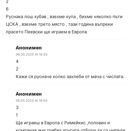
2
6
Руснака лош хубав , взехме купа , бихме няколко пъти
ЦСКА , взехме трето място , тази година въпреки
прасето Пеевски ще играем в Европа
Анонимен
06.05.2025 At 16:33
4
2
Кажи ся русначе колко захлеби от мача с числата.
Анонимен
06.05.2025 At 16:54
3
1
Ще играеш в Европа с Римейкис ,половин и
компания ама трябва другите отбори да са умрели