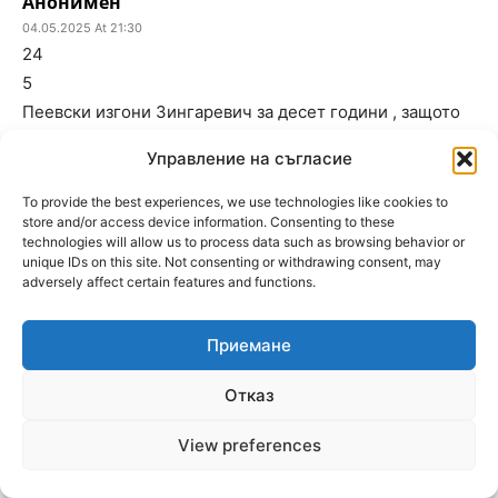
Анонимен
04.05.2025 At 21:30
24
5
Пеевски изгони Зингаревич за десет години , защото
иска да сложи ръка върху Ботев , но след януари 2026
Управление на съгласие
правителството пада !
To provide the best experiences, we use technologies like cookies to
store and/or access device information. Consenting to these
Пошлост и смрад.
technologies will allow us to process data such as browsing behavior or
04.05.2025 At 22:06
unique IDs on this site. Not consenting or withdrawing consent, may
20
adversely affect certain features and functions.
3
Всички с лоши помисли към Ботев – да го духат
Приемане
Отказ
Анонимен
04.05.2025 At 21:27
View preferences
16
4