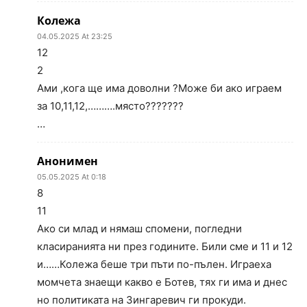
Колежа
04.05.2025 At 23:25
12
2
Ами ,кога ще има доволни ?Може би ако играем
за 10,11,12,……….място???????
…
Анонимен
05.05.2025 At 0:18
8
11
Ако си млад и нямаш спомени, погледни
класиранията ни през годините. Били сме и 11 и 12
и……Колежа беше три пъти по-пълен. Играеха
момчета знаещи какво е Ботев, тях ги има и днес
но политиката на Зингаревич ги прокуди.