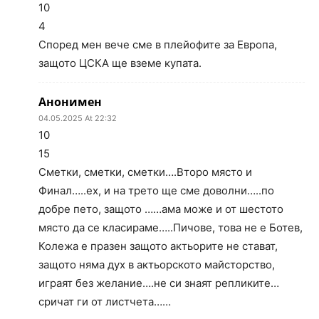
10
4
Според мен вече сме в плейофите за Европа,
защото ЦСКА ще вземе купата.
Анонимен
04.05.2025 At 22:32
10
15
Сметки, сметки, сметки….Второ място и
Финал…..ех, и на трето ще сме доволни…..по
добре пето, защото ……ама може и от шестото
място да се класираме…..Пичове, това не е Ботев,
Колежа е празен защото актьорите не стават,
защото няма дух в актьорското майсторство,
играят без желание….не си знаят репликите…
сричат ги от листчета……