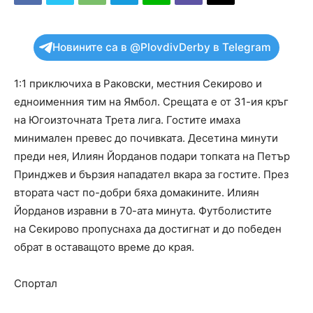
Новините са в @PlovdivDerby в Telegram
1:1 приключиха в Раковски, местния Секирово и
едноименния тим на Ямбол. Срещата е от 31-ия кръг
на Югоизточната Трета лига. Гостите имаха
минимален превес до почивката. Десетина минути
преди нея, Илиян Йорданов подари топката на Петър
Принджев и бързия нападател вкара за гостите. През
втората част по-добри бяха домакините. Илиян
Йорданов изравни в 70-ата минута. Футболистите
на Секирово пропуснаха да достигнат и до победен
обрат в оставащото време до края.
Спортал