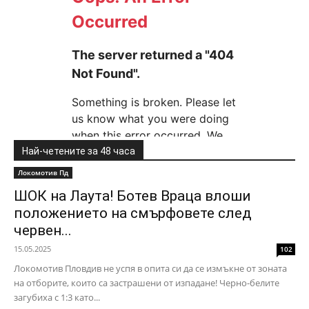
Най-четените за 48 часа
Локомотив Пд
ШОК на Лаута! Ботев Враца влоши
положението на смърфовете след
червен...
15.05.2025
102
Локомотив Пловдив не успя в опита си да се измъкне от зоната
на отборите, които са застрашени от изпадане! Черно-белите
загубиха с 1:3 като...