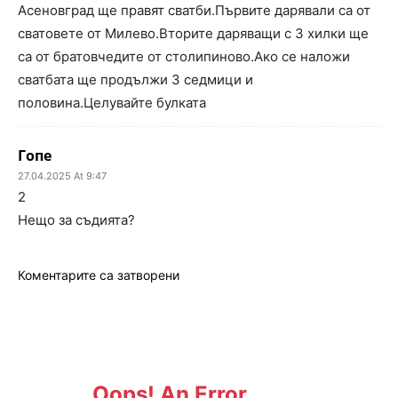
Асеновград ще правят сватби.Първите дарявали са от
сватовете от Милево.Вторите даряващи с 3 хилки ще
са от братовчедите от столипиново.Ако се наложи
сватбата ще продължи 3 седмици и
половина.Целувайте булката
Гопе
27.04.2025 At 9:47
2
Нещо за съдията?
Коментарите са затворени