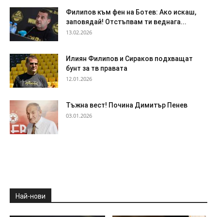
Филипов към фен на Ботев: Ако искаш,
заповядай! Отстъпвам ти веднага...
13.02.2026
Илиян Филипов и Сираков подхващат
бунт за тв правата
12.01.2026
Тъжна вест! Почина Димитър Пенев
03.01.2026
Най-нови