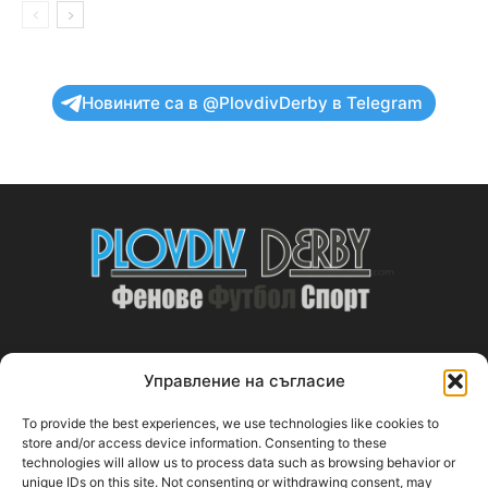
Новините са в @PlovdivDerby в Telegram
Управление на съгласие
ABOUT US
To provide the best experiences, we use technologies like cookies to
PlovdivDerby.com е първата пловдивска изцяло футболна
store and/or access device information. Consenting to these
technologies will allow us to process data such as browsing behavior or
медия!
unique IDs on this site. Not consenting or withdrawing consent, may