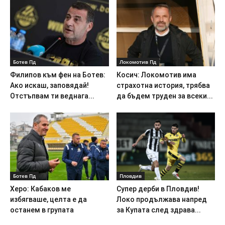
Ботев Пд
Локомотив Пд
Филипов към фен на Ботев:
Косич: Локомотив има
Ако искаш, заповядай!
страхотна история, трябва
Отстъпвам ти веднага...
да бъдем труден за всеки...
Ботев Пд
Пловдив
Херо: Кабаков ме
Супер дерби в Пловдив!
избягваше, целта е да
Локо продължава напред
останем в групата
за Купата след здрава...