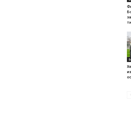
Ф
Бо
з
ти
Б
Хе
из
ос