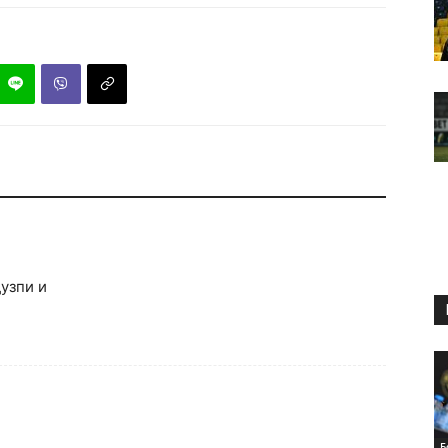
узпи и
Б