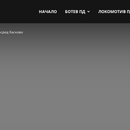
by.com
НАЧАЛО
БОТЕВ ПД
ЛОКОМОТИВ 
асред Хасково