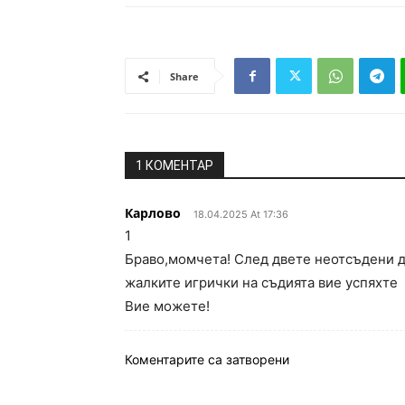
Share
1 КОМЕНТАР
Карлово
18.04.2025 At 17:36
1
Браво,момчета! След двете неотсъдени д
жалките игрички на съдията вие успяхте
Вие можете!
Коментарите са затворени