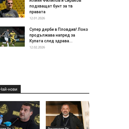
Илиян Филипов и Сираков
подхващат бунт за тв
правата
12.01.2026
Супер дерби в Пловдив! Локо
продължава напред за
Купата след здрава...
12.02.2026
Най-нови
отев Пд
Локомотив Пд