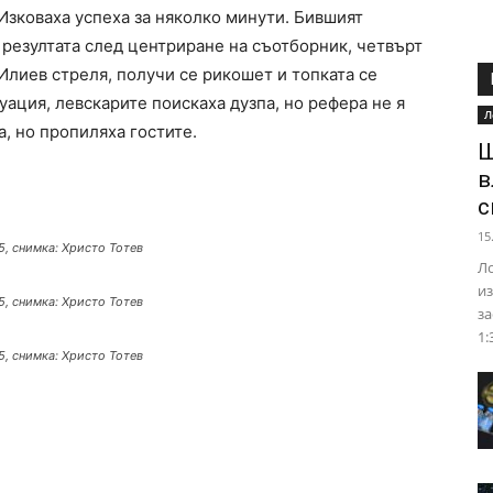
Изковаха успеха за няколко минути. Бившият
 резултата след центриране на съотборник, четвърт
 Илиев стреля, получи се рикошет и топката се
уация, левскарите поискаха дузпа, но рефера не я
Л
, но пропиляха гостите.
Ш
в
с
15
25, снимка: Христо Тотев
Ло
из
25, снимка: Христо Тотев
за
1:
25, снимка: Христо Тотев