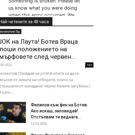
Най-четените за 48 часа
окомотив Пд
ОК на Лаута! Ботев Враца
лоши положението на
мърфовете след червен...
.05.2025
102
комотив Пловдив не успя в опита си да се
мъкне от зоната на отборите, които са
страшени от изпадане! Черно-белите загубиха с
3 като...
Филипов към фен на Ботев:
Ако искаш, заповядай!
Отстъпвам ти веднага...
13.02.2026