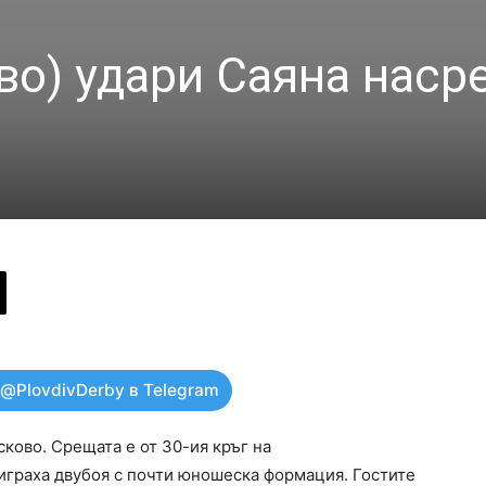
во) удари Саяна наср
 @PlovdivDerby в Telegram
сково. Срещата е от 30-ия кръг на
играха двубоя с почти юношеска формация. Гостите