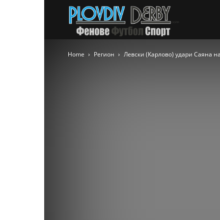
PlovdivDer
Home
Регион
Левски (Карлово) удари Саяна н