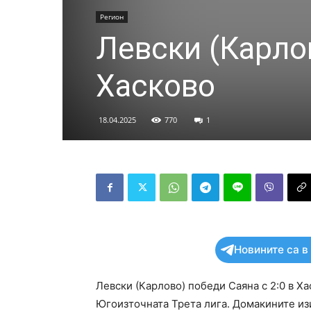
Регион
Левски (Карло
Хасково
18.04.2025
770
1
Новините са в
Левски (Карлово) победи Саяна с 2:0 в Ха
Югоизточната Трета лига. Домакините из