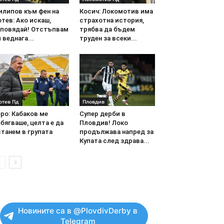
илипов към фен на
Косич: Локомотив има
тев: Ако искаш,
страхотна история,
аповядай! Отстъпвам
трябва да бъдем
 веднага...
труден за всеки...
отев Пд
Пловдив
ро: Кабаков ме
Супер дерби в
бягваше, целта е да
Пловдив! Локо
танем в групата
продължава напред за
Купата след здрава...
Новините са в @PlovdivDerby в
Telegram