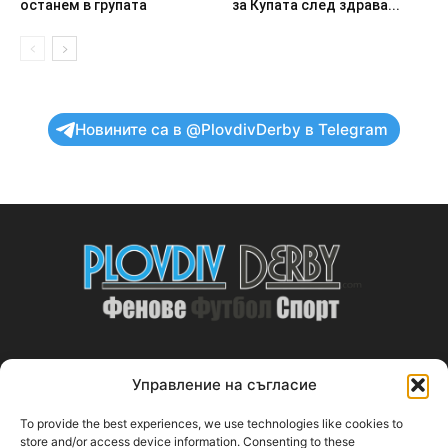
останем в групата
за Купата след здрава...
Новините са в @PlovdivDerby в Telegram
Управление на съгласие
ABOUT US
To provide the best experiences, we use technologies like cookies to
PlovdivDerby.com е първата пловдивска изцяло футболна
store and/or access device information. Consenting to these