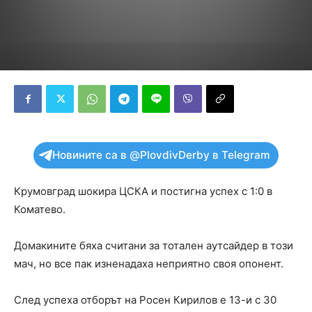
Новините са в @PlovdivDerby в Telegram
Крумовград шокира ЦСКА и постигна успех с 1:0 в
Коматево.
Домакините бяха считани за тотален аутсайдер в този
мач, но все пак изненадаха неприятно своя опонент.
След успеха отборът на Росен Кирилов е 13-и с 30