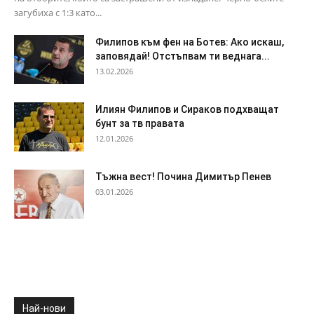
загубиха с 1:3 като...
Филипов към фен на Ботев: Ако искаш,
заповядай! Отстъпвам ти веднага...
13.02.2026
Илиян Филипов и Сираков подхващат
бунт за тв правата
12.01.2026
Тъжна вест! Почина Димитър Пенев
03.01.2026
Най-нови