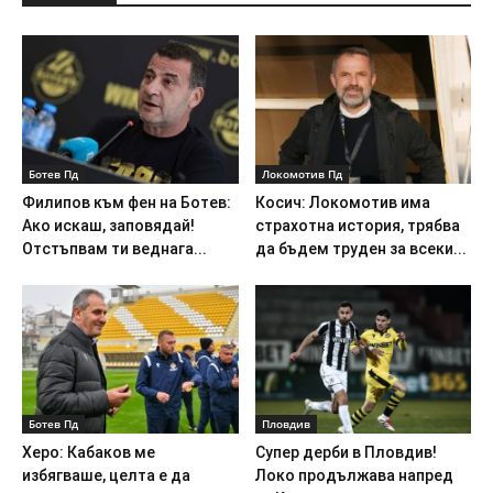
Ботев Пд
Локомотив Пд
Филипов към фен на Ботев:
Косич: Локомотив има
Ако искаш, заповядай!
страхотна история, трябва
Отстъпвам ти веднага...
да бъдем труден за всеки...
Ботев Пд
Пловдив
Херо: Кабаков ме
Супер дерби в Пловдив!
избягваше, целта е да
Локо продължава напред