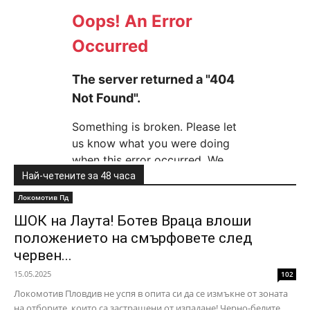
Най-четените за 48 часа
Локомотив Пд
ШОК на Лаута! Ботев Враца влоши
положението на смърфовете след
червен...
15.05.2025
102
Локомотив Пловдив не успя в опита си да се измъкне от зоната
на отборите, които са застрашени от изпадане! Черно-белите