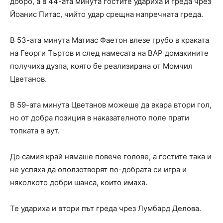
добро, а в 44-ата минута гостите удариха и греда чрез
Йоанис Питас, чийто удар срещна напречната греда.
В 53-ата минута Матиас Фаетон влезе грубо в краката
на Георги Търтов и след намесата на ВАР домакините
получиха дузпа, която бе реализирана от Момчил
Цветанов.
В 59-ата минута Цветанов можеше да вкара втори гол,
но от добра позиция в наказателното поле прати
топката в аут.
До самия край нямаше повече голове, а гостите така и
не успяха да оползотворят по-добрата си игра и
няколкото добри шанса, които имаха.
Te удариха и втори път греда чрез Лумбард Делова.