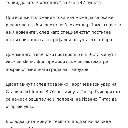
точки, докато „червените“ са 7-и с 47 пункта.
При всички положения този мач може да се окаже
решителен за бъдещето на Александър Томаш начело
на „червените“, след като специалистът постигна
някои наистина катастрофални резултати с отбора.
Домакините започнаха настървено и в 9-ата минута
удар на Малик Фол премина само на сантиметри
покрай страничната греда на Лапоухов.
Десет минути след това Янко Георгиев изби удар на
Станислав Шопов. В 26-ата минута Питър Гуинари пък
се намеси решително и попречи на Йоанис Питас да
отправи удар.
В следващите минути темпото продължи да бъде