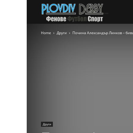
PlovdivDer
Home
Други
Почина Александър Линков – бивш 
Други