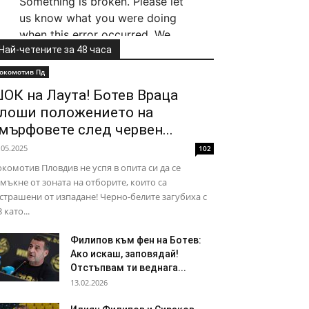
Най-четените за 48 часа
окомотив Пд
ОК на Лаута! Ботев Враца
лоши положението на
мърфовете след червен...
.05.2025
102
комотив Пловдив не успя в опита си да се
мъкне от зоната на отборите, които са
страшени от изпадане! Черно-белите загубиха с
3 като...
Филипов към фен на Ботев:
Ако искаш, заповядай!
Отстъпвам ти веднага...
13.02.2026