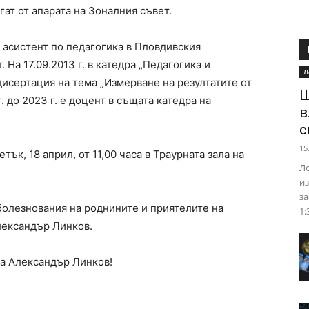
ат от апарата на Зоналния съвет.
о асистент по педагогика в Пловдивския
т. На 17.09.2013 г. в катедра „Педагогика и
Л
исертация на тема „Измерване на резултатите от
Ш
. до 2023 г. е доцент в същата катедра на
в
с
15
ък, 18 април, от 11,00 часа в Траурната зала на
Ло
из
за
болезнования на роднините и приятелите на
1:
лександър Линков.
та Александър Линков!