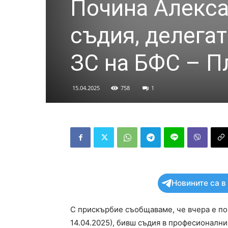
Почина Алекса
съдия, делегат
ЗС на БФС – П
15.04.2025
758
1
Новините са в
С прискърбие съобщаваме, че вчера е по
14.04.2025), бивш съдия в професионалн