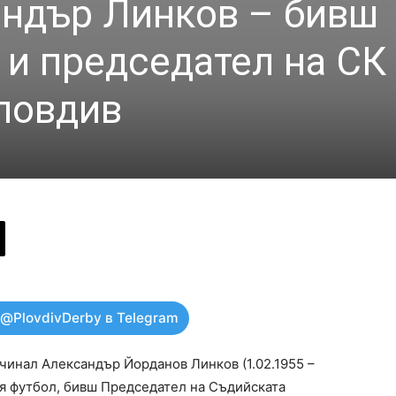
ндър Линков – бивш
 и председател на СК
ловдив
 @PlovdivDerby в Telegram
чинал Александър Йорданов Линков (1.02.1955 –
ия футбол, бивш Председател на Съдийската