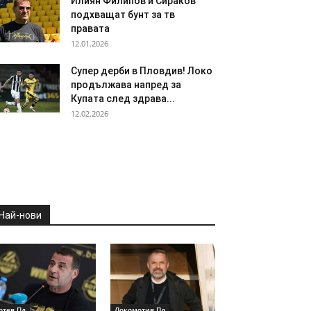
Илиян Филипов и Сираков
подхващат бунт за тв
правата
12.01.2026
Супер дерби в Пловдив! Локо
продължава напред за
Купата след здрава...
12.02.2026
Най-нови
отев Пд
Локомотив Пд