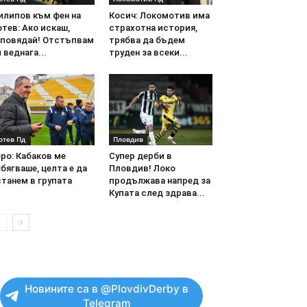
илипов към фен на
Косич: Локомотив има
тев: Ако искаш,
страхотна история,
аповядай! Отстъпвам
трябва да бъдем
 веднага...
труден за всеки...
отев Пд
Пловдив
ро: Кабаков ме
Супер дерби в
бягваше, целта е да
Пловдив! Локо
танем в групата
продължава напред за
Купата след здрава...
Новините са в @PlovdivDerby в
Telegram