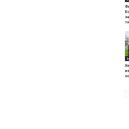
Ф
Бо
з
ти
Б
Хе
из
ос