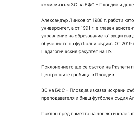
комисия към ЗС на БФС – Пловдив и делег
Александър Линков от 1988 г. работи кат
университет, а от 1991 г. е главен асистен
управление на образованието“ защитава д
обучението на футболни съдии“. От 2019 г
Педагогическия факултет на ПУ.
Поклонението ще се състои на Разпети пет
Централните гробища в Пловдив.
ЗС на БФС – Пловдив изказва искрени съ
преподавателя и бивш футболен съдия А
Поклон пред паметта на човека и колега