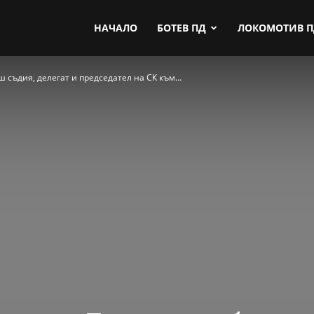
by.com
НАЧАЛО
БОТЕВ ПД
ЛОКОМОТИВ 
съдия, делегат и председател на СК към...