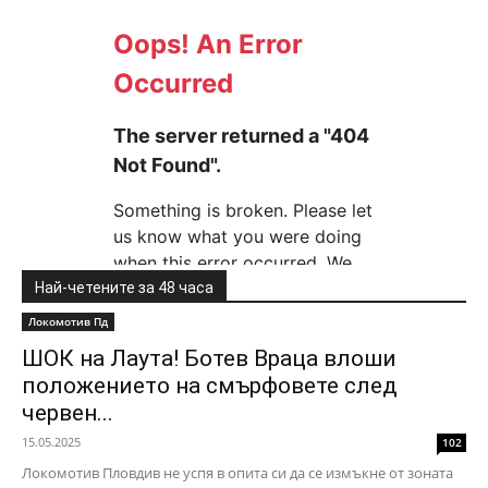
Най-четените за 48 часа
Локомотив Пд
ШОК на Лаута! Ботев Враца влоши
положението на смърфовете след
червен...
15.05.2025
102
Локомотив Пловдив не успя в опита си да се измъкне от зоната