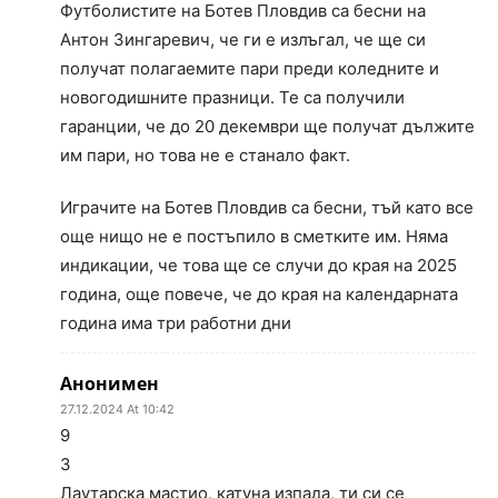
Футболистите на Ботев Пловдив са бесни на
Антон Зингаревич, че ги е излъгал, че ще си
получат полагаемите пари преди коледните и
новогодишните празници. Те са получили
гаранции, че до 20 декември ще получат дължите
им пари, но това не е станало факт.
Играчите на Ботев Пловдив са бесни, тъй като все
още нищо не е постъпило в сметките им. Няма
индикации, че това ще се случи до края на 2025
година, още повече, че до края на календарната
година има три работни дни
Анонимен
27.12.2024 At 10:42
9
3
Лаутарска мастио, катуна изпада, ти си се