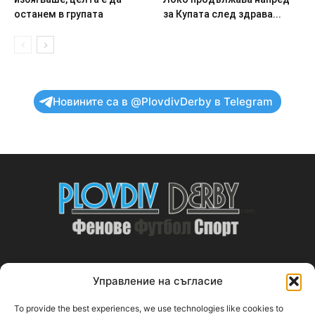
останем в групата
за Купата след здрава...
Новините са в @PlovdivDerby в Telegram
Управление на съгласие
ABOUT US
To provide the best experiences, we use technologies like cookies to