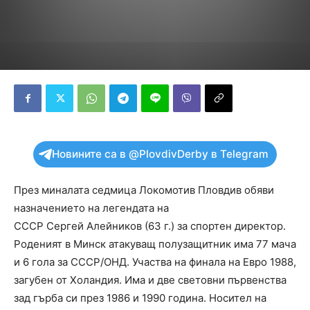
Новините са в @PlovdivDerby в Telegram
През миналата седмица Локомотив Пловдив обяви
назначението на легендата на
СССР Сергей Алейников (63 г.) за спортен директор.
Роденият в Минск атакуващ полузащитник има 77 мача
и 6 гола за СССР/ОНД. Участва на финала на Евро 1988,
загубен от Холандия. Има и две световни първенства
зад гърба си през 1986 и 1990 година. Носител на