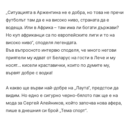
„Ситуацията в Аржентина не е добра, но това не пречи
футболът там да е на високо ниво, страната да е
водеща. Или в Африка – там има ли богати държави?
Но куп африканци са по европейските лиги и то на
високо ниво“, споделя легендата.
Във въпросното интервю споделя, че много негови
приятели му идват от Беларус на гости в Лече и му
носят… кисели краставички, които по думите му,
вървят добре с водка!
А какво ще върви най-добре на „Лаута“, предстои да
видим. Но едно е сигурно черно-бялото пак ще е на
мода за Сергей Алейников, който започва нова афера,
пише в днешния си брой „Тема спорт“.