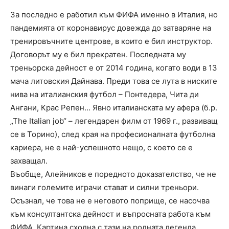
За последно е работил към ФИФА именно в Италия, но
пандемията от коронавирус довежда до затваряне на
тренировъчните центрове, в които е бил инструктор.
Договорът му е бил прекратен. Последната му
треньорска дейност е от 2014 година, когато води в 13
мача литовския Дайнава. Преди това се лута в ниските
нива на италианския футбол – Понтедера, Чита ди
Ангани, Крас Репен… Явно италианската му афера (б.р.
„Тhe Italian job“ – легендарен филм от 1969 г., развиващ
се в Торино), след края на професионалната футболна
кариера, не е най-успешното нещо, с което се е
захващал.
Въобще, Алейников е поредното доказателство, че не
винаги големите играчи стават и силни треньори.
Осъзнал, че това не е неговото поприще, се насочва
към консултантска дейност и въпросната работа към
ФИФА. Картина сходна с тази на родната легенда