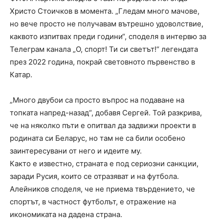
Христо Стоичков в момента. „Гледам много мачове,
но вече просто не получавам вътрешно удоволствие,
каквото изпитвах преди години“, споделя в интервю за
Телеграм канала „О, спорт! Ти си светът!“ легендата
през 2022 година, покрай световното първенство в
Катар.
„Много двубои са просто въпрос на подаване на
топката напред-назад“, добавя Сергей. Той разкрива,
че на няколко пъти е опитвал да задвижи проекти в
родината си Беларус, но там не са били особено
заинтересувани от него и идеите му.
Както е известно, страната е под сериозни санкции,
заради Русия, които се отразяват и на футбола.
Алейников споделя, че не приема твърдението, че
спортът, в частност футболът, е отражение на
икономиката на дадена страна.