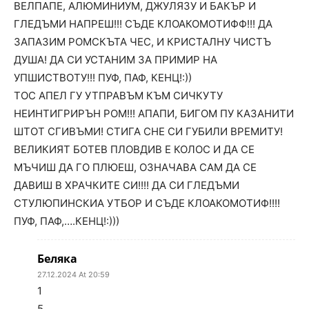
ВЕЛПАПЕ, АЛЮМИНИУМ, ДЖУЛЯЗУ И БАКЪР И
ГЛЕДЪМИ НАПРЕШ!!! СЪДЕ КЛОАКОМОТИФФ!!! ДА
ЗАПАЗИМ РОМСКЪТА ЧЕС, И КРИСТАЛНУ ЧИСТЪ
ДУША! ДА СИ УСТАНИМ ЗА ПРИМИР НА
УПШИСТВОТУ!!! ПУФ, ПАФ, КЕНЦ!:))
ТОС АПЕЛ ГУ УТПРАВЪМ КЪМ СИЧКУТУ
НЕИНТИГРИРЪН РОМ!!! АПАПИ, БИГОМ ПУ КАЗАНИТИ
ШТОТ СГИВЪМИ! СТИГА СНЕ СИ ГУБИЛИ ВРЕМИТУ!
ВЕЛИКИЯТ БОТЕВ ПЛОВДИВ Е КОЛОС И ДА СЕ
МЪЧИШ ДА ГО ПЛЮЕШ, ОЗНАЧАВА САМ ДА СЕ
ДАВИШ В ХРАЧКИТЕ СИ!!!! ДА СИ ГЛЕДЪМИ
СТУЛЮПИНСКИА УТБОР И СЪДЕ КЛОАКОМОТИФ!!!!
ПУФ, ПАФ,….КЕНЦ!:)))
Беляка
27.12.2024 At 20:59
1
5