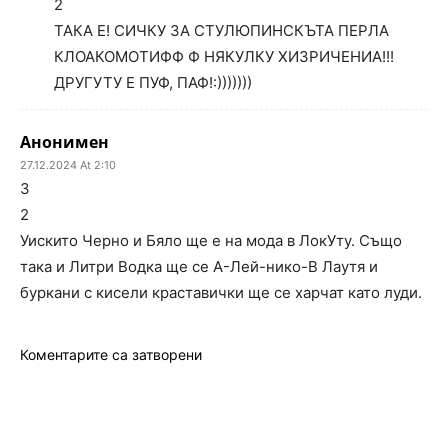
2
ТАКА Е! СИЧКУ ЗА СТУЛЮПИНСКЪТА ПЕРЛА
КЛОАКОМОТИФФ Ф НЯКУЛКУ ХИЗРИЧЕНИА!!!
ДРУГУТУ Е ПУФ, ПАФ!:)))))))
Анонимен
27.12.2024 At 2:10
3
2
Уискито Черно и Бяло ще е на мода в ЛокУту. Също
така и Литри Водка ще се А-Лей-нико-В Лаутя и
буркани с кисели краставички ще се харчат като луди.
Коментарите са затворени