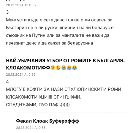
28.12.2024 At 11:32
3
Мангусти къде е сега данс тоя не е ли опасен за
България не е ли руски шпионин на ли беларус е
съюзник на Путин или за мангалите не важи да
изчезнат данс и да кажат за беларусина
НАЙ-УБИЧАНИЯ УТБОР ОТ РОМИТЕ В БЪЛГАРИЯ-
КЛОАКОМОТИФФ
28.12.2024 At 0:53
4
МЛОГУ Е КОФТИ ЗА НАЗИ СТУЛЮПИНСКИТИ РОМИ
КЛОАКОМОТИФЦИ!!!! СГИНЪФМИ.
СПАДНЪФМИ, ПУФ ПАФ!:))))))
Фекал Клоак Буфероффф
28.12.2024 At 0:58