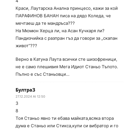
4
Краси, Лаутарска Анална принцесо, кажи за кой
ПАРАФИНОВ БАНАН писа на дядо Коледа, че
мечтаеш да те мандръса???
На Мюмюн Херца ли, на Асан Кучкаря ли?
Пандизчийка с разпран гъз да говори за „скапан
живот“???
Верно в Катуна Лаута всички сте шизофреници,
не е само плешивия Мега Идиот Станьо Тъпото.
Пълно е със Станьовци…
БултраЗ
27.12.2024 At 12:50
3
8
Тоя Станьо явно ти ебава майката,всяка втора
дума е Станьо или Стикса,купи си вибратор и го