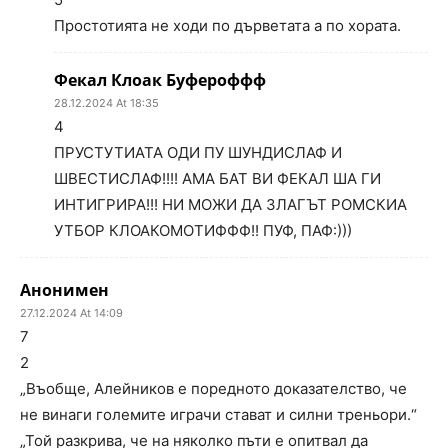
Простотията не ходи по дърветата а по хората.
Фекал Клоак Буфероффф
28.12.2024 At 18:35
4
ПРУСТУТИАТА ОДИ ПУ ШУНДИСЛАФ И
ШВЕСТИСЛАФ!!!! АМА БАТ ВИ ФЕКАЛ ША ГИ
ИНТИГРИРА!!! НИ МОЖИ ДА ЗЛАГЪТ РОМСКИА
УТБОР КЛОАКОМОТИФФФ!! ПУФ, ПАФ:)))
Анонимен
27.12.2024 At 14:09
7
2
„Въобще, Алейников е поредното доказателство, че
не винаги големите играчи стават и силни треньори.“
„Той разкрива, че на няколко пъти е опитвал да