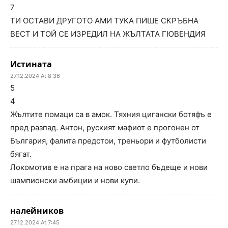
7
ТИ ОСТАВИ ДРУГОТО АМИ ТУКА ПИШЕ СКРЪБНА
ВЕСТ И ТОЙ СЕ ИЗРЕДИЛ НА ЖЪЛТАТА ГЮВЕНДИЯ
Истината
27.12.2024 At 8:36
5
4
Жълтите помаци са в амок. Тяхния цигански ботяфъ е
пред разпад. Антон, руският мафиот е прогонен от
България, фалита предстои, треньори и футболисти
бягат.
Локомотив е на прага на ново светло бъдеще и нови
шампионски амбиции и нови купи.
налейников
27.12.2024 At 7:45