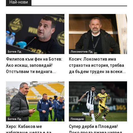
Най-нови
Ботев Пд
Локомотив Пд
Филипов към фен на Ботев:
Косич: Локомотив има
Ако искаш, заповядай!
страхотна история, трябва
Отстъпвам ти веднага...
да бъдем труден за всеки...
Ботев Пд
Пловдив
Херо: Кабаков ме
Супер дерби в Пловдив!
избягваше, целта е да
Локо продължава напред