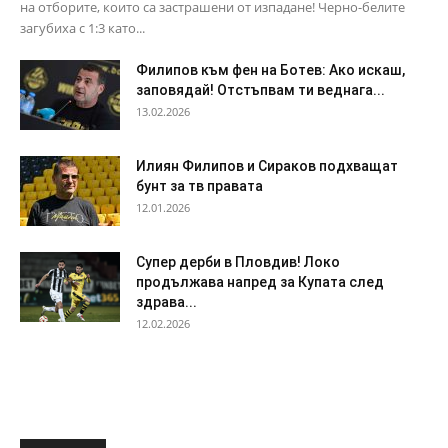
на отборите, които са застрашени от изпадане! Черно-белите
загубиха с 1:3 като...
Филипов към фен на Ботев: Ако искаш,
заповядай! Отстъпвам ти веднага...
13.02.2026
Илиян Филипов и Сираков подхващат
бунт за тв правата
12.01.2026
Супер дерби в Пловдив! Локо
продължава напред за Купата след
здрава...
12.02.2026