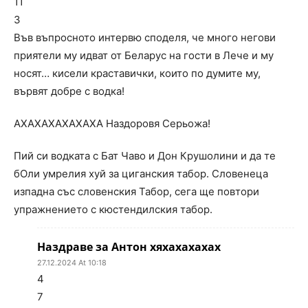
11
3
Във въпросното интервю споделя, че много негови
приятели му идват от Беларус на гости в Лече и му
носят… кисели краставички, които по думите му,
вървят добре с водка!
АХАХАХАХАХАХА Наздоровя Серьожа!
Пий си водката с Бат Чаво и Дон Крушолини и да те
бОли умрелия хуй за циганския табор. Словенеца
изпадна със словенския Табор, сега ще повтори
упражнението с кюстендилския табор.
Наздраве за Антон хяхахахахах
27.12.2024 At 10:18
4
7