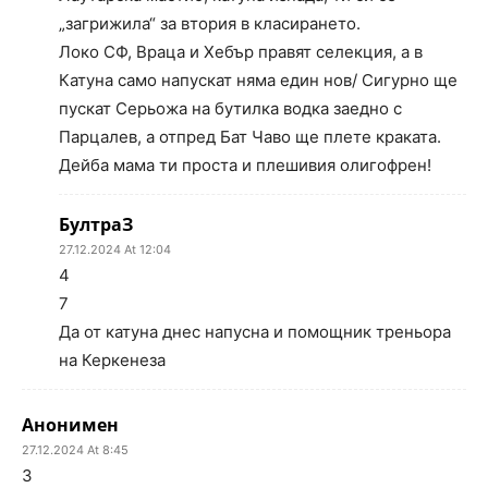
„загрижила“ за втория в класирането.
Локо СФ, Враца и Хебър правят селекция, а в
Катуна само напускат няма един нов/ Сигурно ще
пускат Серьожа на бутилка водка заедно с
Парцалев, а отпред Бат Чаво ще плете краката.
Дейба мама ти проста и плешивия олигофрен!
БултраЗ
27.12.2024 At 12:04
4
7
Да от катуна днес напусна и помощник треньора
на Керкенеза
Анонимен
27.12.2024 At 8:45
3