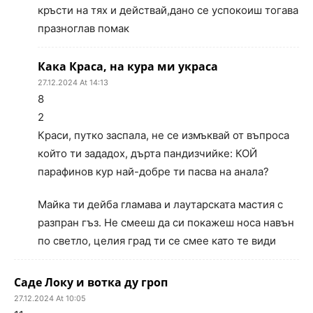
кръсти на тях и действай,дано се успокоиш тогава
празноглав помак
Кака Краса, на кура ми украса
27.12.2024 At 14:13
8
2
Краси, путко заспала, не се измъквай от въпроса
който ти зададох, дърта пандизчийке: КОЙ
парафинов кур най-добре ти пасва на анала?
Майка ти дейба гламава и лаутарската мастия с
разпран гъз. Не смееш да си покажеш носа навън
по светло, целия град ти се смее като те види
Саде Локу и вотка ду гроп
27.12.2024 At 10:05