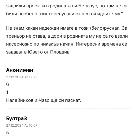
задвижи проекти в родината си Беларус, но там не са
били особено заинтересувани от него и идеите му.“
Не знам какви надежди имате в този (бело)руснак. За
треньор не става, а дори в родината му не са го взели
насериозно по никакъв начин. Интересни времена се
задават в Ювето от Пловдив.
Анонимен
27.12.2024 At 12:29
6
1
Налейников и Чаво ще си паснат.
БултраЗ
27.12.2024 At 10:07
5