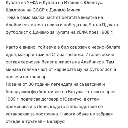
Купата на УЕФА и Купата на Италия с Ювентус.
Шампион на СССР с Динамо Минск.
Това е само малка част от богатата визитка на
Алейников, в която влиза и победа над Ботев Пд като
футболист с Динамо за Купата на УЕФА през 1988 г.
Както е видно, той вече е бил свързан с черно-бялата
идея, макар и тази на Стара госпожа. Италия обаче
оставя сериозен белег в живота на Алейников. Там
минава голяма част от кариерата му на футболист, а
после и на треньор.
Повече от 30 години легендата на съветския и
беларуския футбол живее на Ботуша – откакто през
1989 г. подписва договор с Ювентус, а оттам
преминава и в Лече, където в последствие се
установява за постоянно. Никога обаче не забравя
откъде е тръгнал – Беларус!