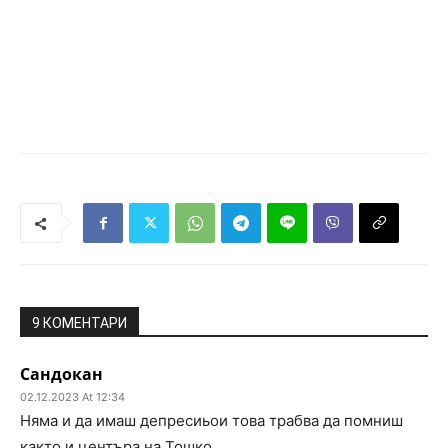
9 КОМЕНТАРИ
Сандокан
02.12.2023 At 12:34
Няма и да имаш депресиьои това трабва да помниш
както и центъра на Тошко