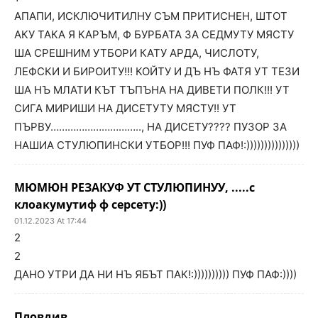
АПАПИ, ИСКЛЮЧИТИЛНУ СЪМ ПРИТИСНЕН, ШТОТ
АКУ ТАКА Я КАРЪМ, Ф БУРБАТА ЗА СЕДМУТУ МЯСТУ
ША СРЕШНИМ УТБОРИ КАТУ АРДА, ЧИСЛОТУ,
ЛЕФСКИ И БИРОИТУ!!! КОЙТУ И ДЪ НЪ ФАТЯ УТ ТЕЗИ
ША НЪ МЛАТИ КЪТ ТЪПЪНА НА ДИВЕТИ ПОЛК!!! УТ
СИГА МИРИШИ НА ДИСЕТУТУ МЯСТУ!! УТ
ПЪРВУ………………………….., НА ДИСЕТУ???? ПУЗОР ЗА
НАШИА СТУЛЮПИНСКИ УТБОР!!! ПУФ ПАФ!:)))))))))))))))
МЮМЮН РЕЗАКУФ УТ СТУЛЮПИНУУ, .....с
клоакумутиф ф серсету:))
01.12.2023 At 17:44
2
2
ДАНО УТРИ ДА НИ НЪ ЯБЪТ ПАК!:)))))))))) ПУФ ПАФ:))))
Пловдив