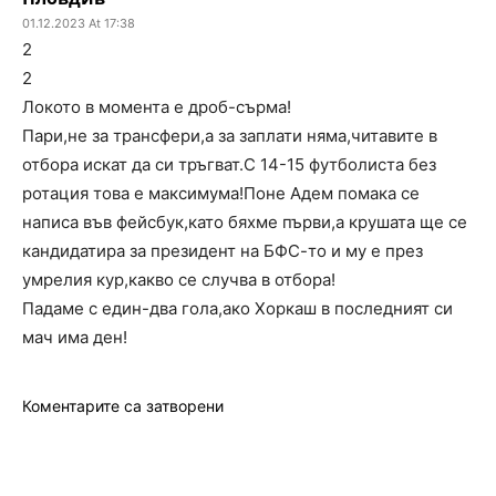
01.12.2023 At 17:38
2
2
Локото в момента е дроб-сърма!
Пари,не за трансфери,а за заплати няма,читавите в
отбора искат да си тръгват.С 14-15 футболиста без
ротация това е максимума!Поне Адем помака се
написа във фейсбук,като бяхме първи,а крушата ще се
кандидатира за президент на БФС-то и му е през
умрелия кур,какво се случва в отбора!
Падаме с един-два гола,ако Хоркаш в последният си
мач има ден!
Коментарите са затворени