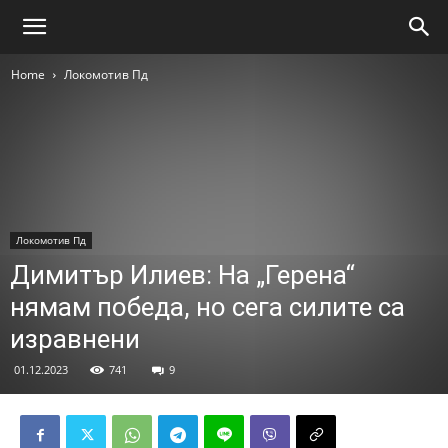
Home
Локомотив Пд
Локомотив Пд
Димитър Илиев: На „Герена“
нямам победа, но сега силите са
изравнени
01.12.2023
741
9