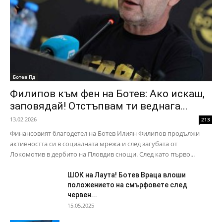
Ботев Пд
Филипов към фен на Ботев: Ако искаш,
заповядай! Отстъпвам ти веднага...
13.02.2026
213
Финансовият благодетел на Ботев Илиян Филипов продължи
активността си в социалната мрежа и след загубата от
Локомотив в дербито на Пловдив снощи. След като първо...
ШОК на Лаута! Ботев Враца влоши
положението на смърфовете след
червен...
15.05.2025