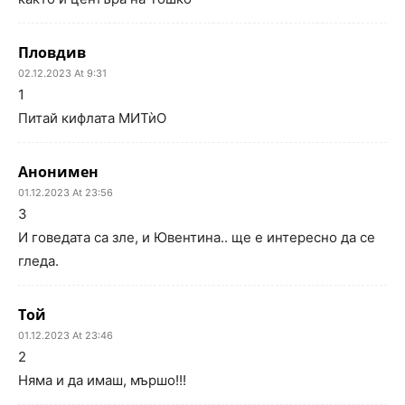
Пловдив
02.12.2023 At 9:31
1
Питай кифлата МИТѝО
Анонимен
01.12.2023 At 23:56
3
И говедата са зле, и Ювентина.. ще е интересно да се
гледа.
Той
01.12.2023 At 23:46
2
Няма и да имаш, мършо!!!