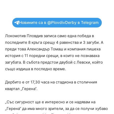
Новините са в @PlovdivDerby в Telegram
Локомотив Пловдив записа само една победа в
последните 8 кръга срещу 4 равенства и 3 загуби. А
преди това Александър Томаш и компания пишеха
история с 11 поредни срещи, в които не познаваха
загубата. В събота предстои двубой с Левски, който
също издиша в последно време.
Дербито е от 17,30 часа на стадиона в столичния
квартал „Герена“.
„Със сигурност ще е интересно и се надявам на
„Герена“ да има много зрители, за да се получи хубаво