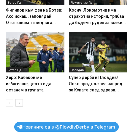
Ботев Пд
Локомотив Пд
Филипов към фен на Ботев:
Косич: Локомотив има
Ако искаш, заповядай!
страхотна история, трябва
Отстъпвам ти веднага...
да бъдем труден за всеки...
Ботев Пд
Пловдив
Херо: Кабаков ме
Супер дерби в Пловдив!
избягваше, целта е да
Локо продължава напред
останем в групата
за Купата след здрава...
Новините са в @PlovdivDerby в Telegram