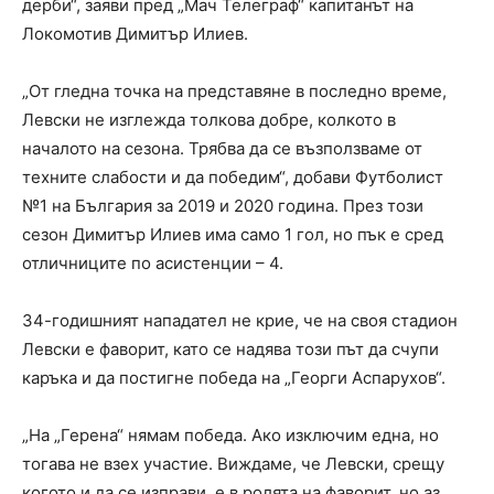
дерби“, заяви пред „Мач Телеграф“ капитанът на
Локомотив Димитър Илиев.
„От гледна точка на представяне в последно време,
Левски не изглежда толкова добре, колкото в
началото на сезона. Трябва да се възползваме от
техните слабости и да победим“, добави Футболист
№1 на България за 2019 и 2020 година. През този
сезон Димитър Илиев има само 1 гол, но пък е сред
отличниците по асистенции – 4.
34-годишният нападател не крие, че на своя стадион
Левски е фаворит, като се надява този път да счупи
каръка и да постигне победа на „Георги Аспарухов“.
„На „Герена“ нямам победа. Ако изключим една, но
тогава не взех участие. Виждаме, че Левски, срещу
когото и да се изправи, е в ролята на фаворит, но аз