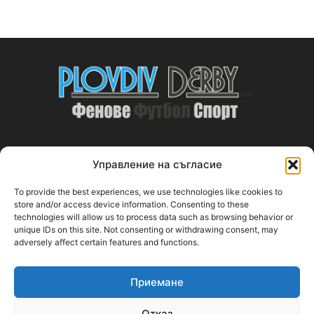
Управление на съгласие
ABOUT US
To provide the best experiences, we use technologies like cookies to
PlovdivDerby.com е първата пловдивска изцяло футболна
store and/or access device information. Consenting to these
technologies will allow us to process data such as browsing behavior or
медия!
unique IDs on this site. Not consenting or withdrawing consent, may
adversely affect certain features and functions.
Свържи се с нас:
plovdivderby.com@gmail.com
Приемане
FOLLOW US
Отказ