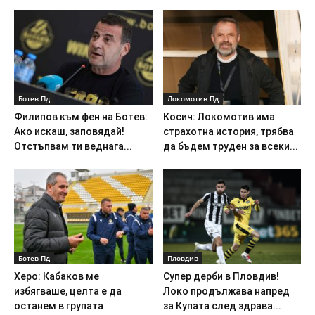
Ботев Пд
Локомотив Пд
Филипов към фен на Ботев:
Косич: Локомотив има
Ако искаш, заповядай!
страхотна история, трябва
Отстъпвам ти веднага...
да бъдем труден за всеки...
Ботев Пд
Пловдив
Херо: Кабаков ме
Супер дерби в Пловдив!
избягваше, целта е да
Локо продължава напред
останем в групата
за Купата след здрава...