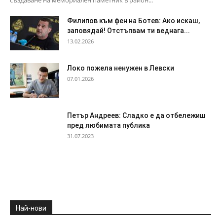
създаване на мемориален паметник в район...
Филипов към фен на Ботев: Ако искаш,
заповядай! Отстъпвам ти веднага...
13.02.2026
Локо пожела ненужен в Левски
07.01.2026
Петър Андреев: Сладко е да отбележиш
пред любимата публика
31.07.2023
Най-нови