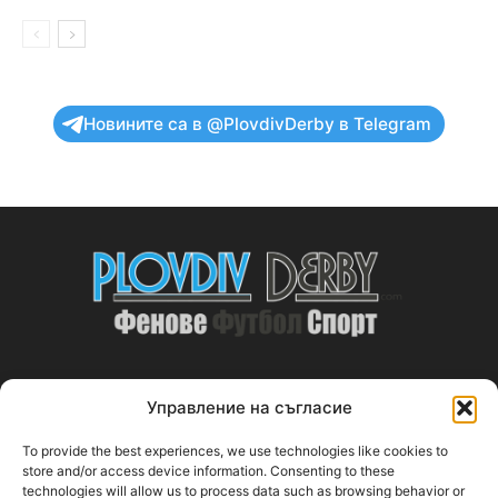
Новините са в @PlovdivDerby в Telegram
Управление на съгласие
ABOUT US
To provide the best experiences, we use technologies like cookies to
PlovdivDerby.com е първата пловдивска изцяло футболна
store and/or access device information. Consenting to these
technologies will allow us to process data such as browsing behavior or
медия!