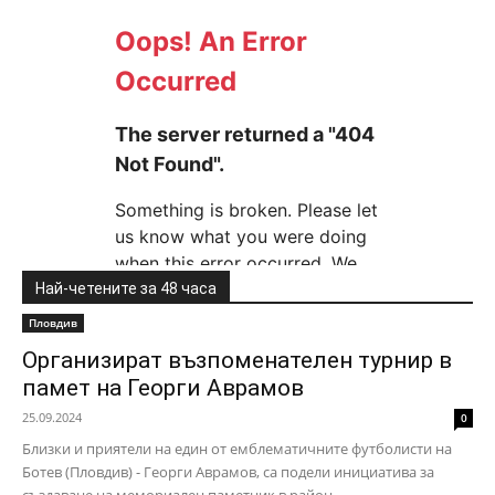
Най-четените за 48 часа
Пловдив
Организират възпоменателен турнир в
памет на Георги Аврамов
25.09.2024
0
Близки и приятели на един от емблематичните футболисти на
Ботев (Пловдив) - Георги Аврамов, са подели инициатива за