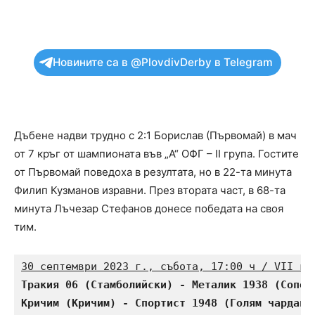
Новините са в @PlovdivDerby в Telegram
Дъбене надви трудно с 2:1 Борислав (Първомай) в мач
от 7 кръг от шампионата във „А“ ОФГ – II група. Гостите
от Първомай поведоха в резултата, но в 22-та минута
Филип Кузманов изравни. През втората част, в 68-та
минута Лъчезар Стефанов донесе победата на своя
тим.
30 септември 2023 г., събота, 17:00 ч / VII кр
Тракия 06 (Стамболийски) - Металик 1938 (Сопот
Кричим (Кричим) - Спортист 1948 (Голям чардак)