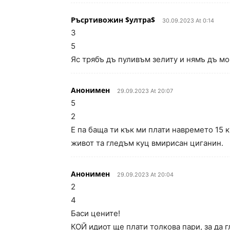
Ръсртивожин $ултра$
30.09.2023 At 0:14
3
5
Яс трябъ дъ пуливъм зелиту и нямъ дъ м
Анонимен
29.09.2023 At 20:07
5
2
Е па баща ти кък ми плати навремето 15 к
живот та гледъм куц вмирисан циганин.
Анонимен
29.09.2023 At 20:04
2
4
Баси цените!
КОЙ идиот ще плати толкова пари, за да 