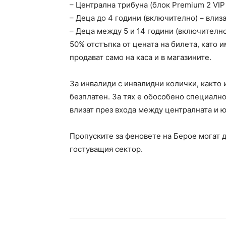
– Централна трибуна (блок Premium 2 VIP 
– Деца до 4 години (включително) – влиза
– Деца между 5 и 14 години (включително
50% отстъпка от цената на билета, като и
продават само на каса и в магазините.
За инвалиди с инвалидни колички, както 
безплатен. За тях е обособено специално
влизат през входа между централната и 
Пропуските за феновете на Берое могат д
гостуващия сектор.