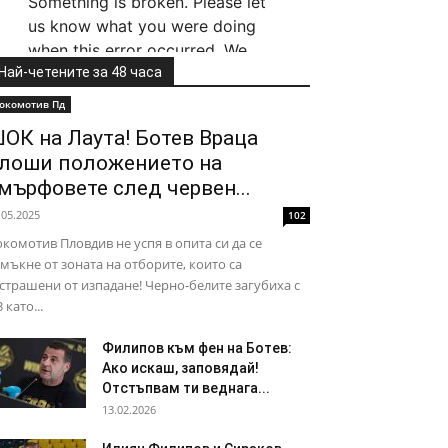
Най-четените за 48 часа
окомотив Пд
ОК на Лаута! Ботев Враца
лоши положението на
мърфовете след червен...
.05.2025
102
комотив Пловдив не успя в опита си да се
мъкне от зоната на отборите, които са
страшени от изпадане! Черно-белите загубиха с
3 като...
Филипов към фен на Ботев:
Ако искаш, заповядай!
Отстъпвам ти веднага...
13.02.2026