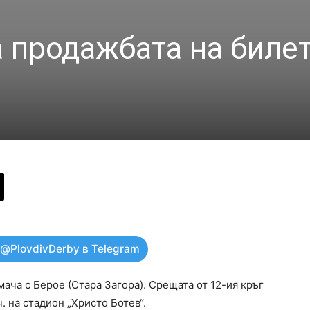
а продажбата на билет
 @PlovdivDerby в Telegram
мача с Берое (Стара Загора). Срещата от 12-ия кръг
ч. на стадион „Христо Ботев“.