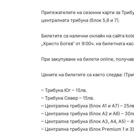
Притежателите на сезонни карти за Трибу
централната трибуна (блок 5,6 и 7).
Билетите са налични онлайн на сайта kol
„Христо Ботев“ от 9:00ч. на билетната кас
При закупуване на билети online, получав
Цените на билетите са както следва: (Три
– Трибуна Юг – 15лв.
– Трибуна Север – 15лв.
– Централна трибуна (блок А1 и А7) – 25лв
– Централна трибуна (блок А2 и А6) – 30л
– Централна трибуна (блок А3, А4, А5) – 4
– Централна трибуна (блок Premium 1 и 3)