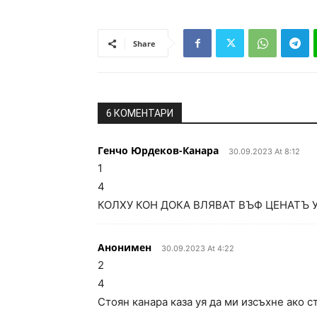
Share
6 КОМЕНТАРИ
Генчо Юрдеков-Канара
30.09.2023 At 8:12
1
4
КОЛХУ КОН ДОКА ВЛЯВАТ ВЪФ ЦЕНАТЪ 
Анонимен
30.09.2023 At 4:22
2
4
Стоян канара каза уя да ми изсъхне ако с