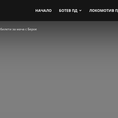
by.com
НАЧАЛО
БОТЕВ ПД
ЛОКОМОТИВ 
билети за мача с Берое