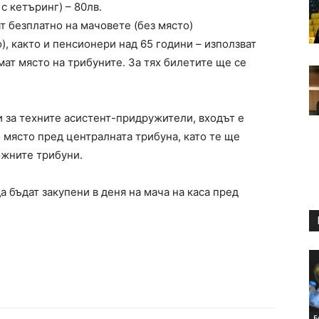
с кетъринг) – 80лв.
т безплатно на мачовете (без място)
), както и пенсионери над 65 години – използват
мат място на трибуните. За тях билетите ще се
и за техните асистент-придружители, входът е
 място пред централната трибуна, като те ще
южните трибуни.
а бъдат закупени в деня на мача на каса пред
Б