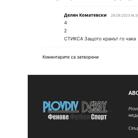
Делян Коматевски
29.09.2023 At 2
4
2
СТИКСА Защото кранът го чака
Коментарите са затворени
AB
Plov
мед
Свър