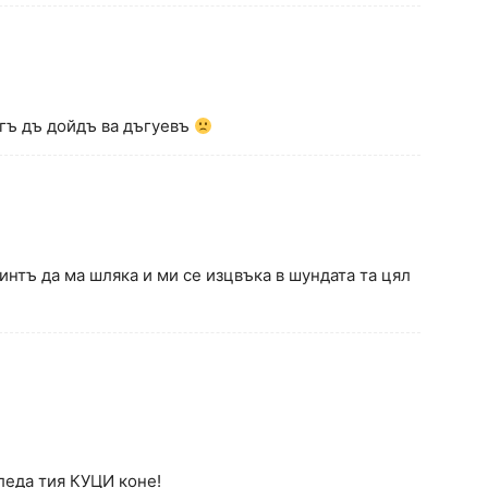
огъ дъ дойдъ ва дъгуевъ
интъ да ма шляка и ми се изцвъка в шундата та цял
гледа тия КУЦИ коне!