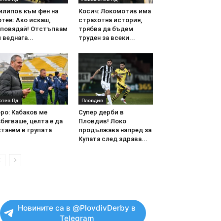
илипов към фен на
Косич: Локомотив има
тев: Ако искаш,
страхотна история,
аповядай! Отстъпвам
трябва да бъдем
 веднага...
труден за всеки...
отев Пд
Пловдив
ро: Кабаков ме
Супер дерби в
бягваше, целта е да
Пловдив! Локо
танем в групата
продължава напред за
Купата след здрава...
Новините са в @PlovdivDerby в
Telegram