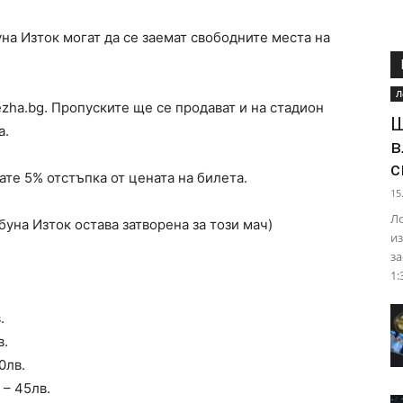
на Изток могат да се заемат свободните места на
Л
ezha.bg. Пропуските ще се продават и на стадион
Ш
а.
в
с
ате 5% отстъпка от цената на билета.
15
Ло
буна Изток остава затворена за този мач)
из
за
1:
.
в.
0лв.
 – 45лв.