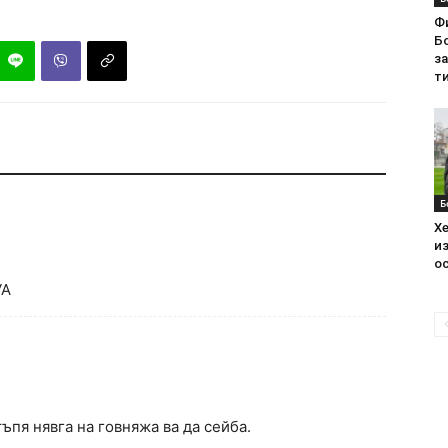
Ф
Бо
з
ти
Б
Хе
из
ос
УА
тъпя нявга на говняжа ва да сейба.