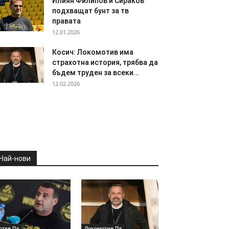
Илиян Филипов и Сираков
подхващат бунт за тв
правата
12.01.2026
Косич: Локомотив има
страхотна история, трябва да
бъдем труден за всеки...
12.02.2026
Най-нови
отев Пд
Локомотив Пд