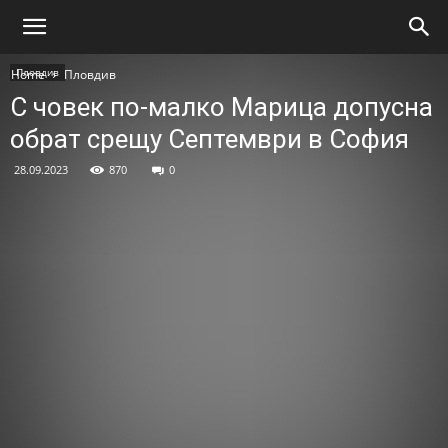
Пловдив
Home
Пловдив
С човек по-малко Марица допусна
обрат срещу Септември в София
28.09.2023
870
0