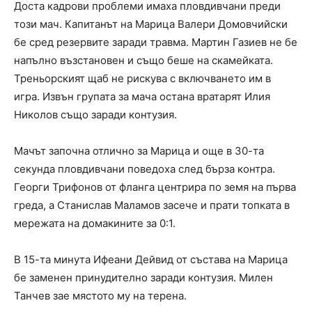
Доста кадрови проблеми имаха пловдивчани преди
този мач. Капитанът на Марица Валери Домовчийски
бе сред резервите заради травма. Мартин Газиев не бе
напълно възстановен и също беше на скамейката.
Треньорският щаб не рискува с включването им в
игра. Извън групата за мача остана вратарят Илия
Николов също заради контузия.
Мачът започна отлично за Марица и още в 30-та
секунда пловдивчани поведоха след бърза контра.
Георги Трифонов от фланга центрира по земя на първа
греда, а Станислав Маламов засече и прати топката в
мережата на домакините за 0:1.
В 15-та минута Ифеани Дейвид от състава на Марица
бе заменен принудително заради контузия. Милен
Танчев зае мястото му на терена.