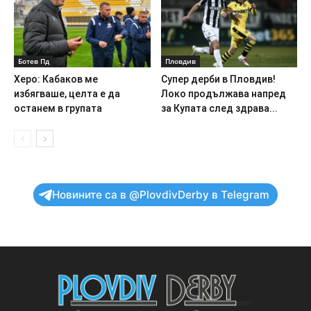
Ботев Пд
Пловдив
Херо: Кабаков ме
Супер дерби в Пловдив!
избягваше, целта е да
Локо продължава напред
останем в групата
за Купата след здрава...
Новините са в @PlovdivDerby в Telegram