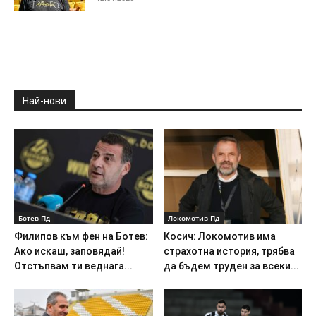
Най-нови
Ботев Пд
Локомотив Пд
Филипов към фен на Ботев:
Косич: Локомотив има
Ако искаш, заповядай!
страхотна история, трябва
Отстъпвам ти веднага...
да бъдем труден за всеки...