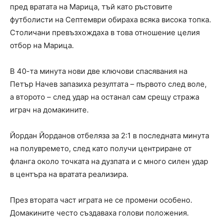
пред вратата на Марица, тъй като ръстовите
футболисти на Септември обираха всяка висока топка.
Столичани превъзхождаха в това отношение целия
отбор на Марица.
В 40-та минута нови две ключови спасявания на
Петър Начев запазиха резултата – първото след воле,
а второто – след удар на останал сам срещу стража
играч на домакините.
Йордан Йорданов отбеляза за 2:1 в последната минута
на полувремето, след като получи центриране от
фланга около точката на дузпата и с много силен удар
в центъра на вратата реализира.
През втората част играта не се промени особено.
Домакините често създаваха голови положения.