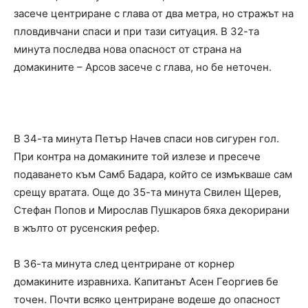
засече центриране с глава от два метра, но стражът на
пловдивчани спаси и при тази ситуация. В 32-та
минута последва нова опасност от страна на
домакините – Арсов засече с глава, но бе неточен.
В 34-та минута Петър Начев спаси нов сигурен гол.
При контра на домакините той излезе и пресече
подаването към Самб Бадара, който се измъкваше сам
срещу вратата. Още до 35-та минута Свилен Щерев,
Стефан Попов и Мирослав Пушкаров бяха декорирани
в жълто от русенския рефер.
В 36-та минута след центриране от корнер
домакините изравниха. Капитанът Асен Георгиев бе
точен. Почти всяко центриране водеше до опасност