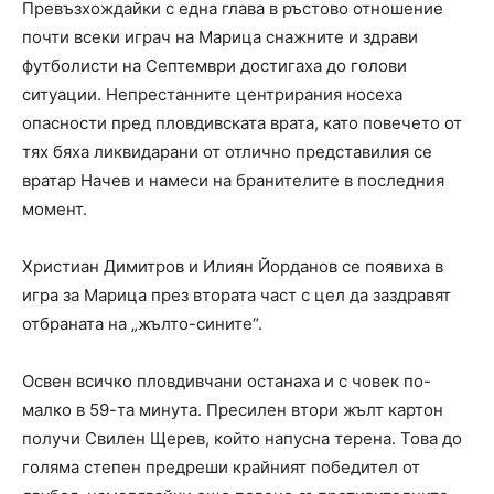
Превъзхождайки с една глава в ръстово отношение
почти всеки играч на Марица снажните и здрави
футболисти на Септември достигаха до голови
ситуации. Непрестанните центрирания носеха
опасности пред пловдивската врата, като повечето от
тях бяха ликвидарани от отлично представилия се
вратар Начев и намеси на бранителите в последния
момент.
Христиан Димитров и Илиян Йорданов се появиха в
игра за Марица през втората част с цел да заздравят
отбраната на „жълто-сините“.
Освен всичко пловдивчани останаха и с човек по-
малко в 59-та минута. Пресилен втори жълт картон
получи Свилен Щерев, който напусна терена. Това до
голяма степен предреши крайният победител от