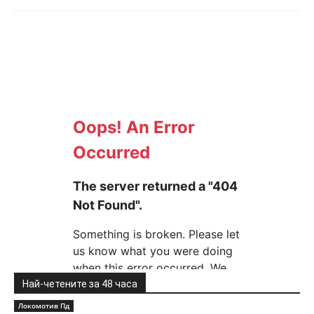
Най-четените за 48 часа
Локомотив Пд