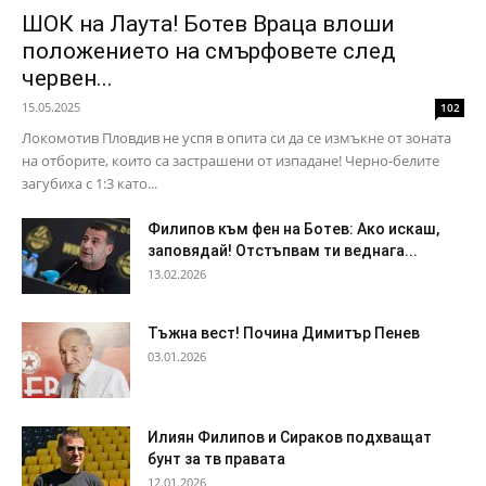
ШОК на Лаута! Ботев Враца влоши
положението на смърфовете след
червен...
15.05.2025
102
Локомотив Пловдив не успя в опита си да се измъкне от зоната
на отборите, които са застрашени от изпадане! Черно-белите
загубиха с 1:3 като...
Филипов към фен на Ботев: Ако искаш,
заповядай! Отстъпвам ти веднага...
13.02.2026
Тъжна вест! Почина Димитър Пенев
03.01.2026
Илиян Филипов и Сираков подхващат
бунт за тв правата
12.01.2026