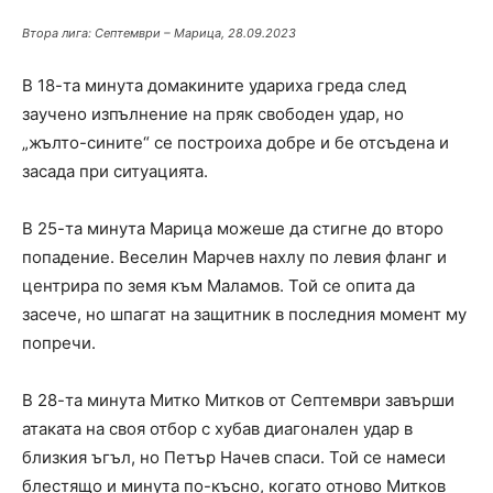
Втора лига: Септември – Марица, 28.09.2023
В 18-та минута домакините удариха греда след
заучено изпълнение на пряк свободен удар, но
„жълто-сините“ се построиха добре и бе отсъдена и
засада при ситуацията.
В 25-та минута Марица можеше да стигне до второ
попадение. Веселин Марчев нахлу по левия фланг и
центрира по земя към Маламов. Той се опита да
засече, но шпагат на защитник в последния момент му
попречи.
В 28-та минута Митко Митков от Септември завърши
атаката на своя отбор с хубав диагонален удар в
близкия ъгъл, но Петър Начев спаси. Той се намеси
блестящо и минута по-късно, когато отново Митков