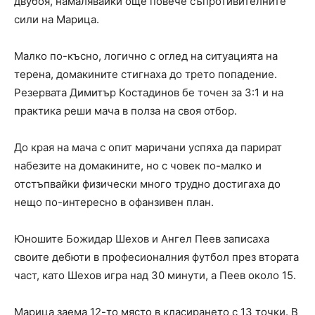
двубоя, намалявайки още повече съпротивителните
сили на Марица.
Малко по-късно, логично с оглед на ситуацията на
терена, домакините стигнаха до трето попадение.
Резервата Димитър Костадинов бе точен за 3:1 и на
практика реши мача в полза на своя отбор.
До края на мача с опит маричани успяха да парират
набезите на домакините, но с човек по-малко и
отстъпвайки физически много трудно достигаха до
нещо по-интересно в офанзивен план.
Юношите Божидар Шехов и Ангел Пеев записаха
своите дебюти в професионалния футбол през втората
част, като Шехов игра над 30 минути, а Пеев около 15.
Марица заема 12-то място в класирането с 13 точки. В