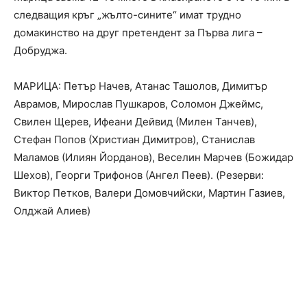
следващия кръг „жълто-сините“ имат трудно
домакинство на друг претендент за Първа лига –
Добруджа.
МАРИЦА: Петър Начев, Атанас Ташолов, Димитър
Аврамов, Мирослав Пушкаров, Соломон Джеймс,
Свилен Щерев, Ифеани Дейвид (Милен Танчев),
Стефан Попов (Христиан Димитров), Станислав
Маламов (Илиян Йорданов), Веселин Марчев (Божидар
Шехов), Георги Трифонов (Ангел Пеев). (Резерви:
Виктор Петков, Валери Домовчийски, Мартин Газиев,
Олджай Алиев)