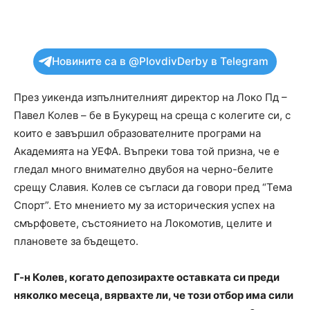
Новините са в @PlovdivDerby в Telegram
През уикенда изпълнителният директор на Локо Пд –
Павел Колев – бе в Букурещ на среща с колегите си, с
които е завършил образователните програми на
Академията на УЕФА. Въпреки това той призна, че е
гледал много внимателно двубоя на черно-белите
срещу Славия. Колев се съгласи да говори пред “Тема
Спорт”. Ето мнението му за историческия успех на
смърфовете, състоянието на Локомотив, целите и
плановете за бъдещето.
Г-н Колев, когато депозирахте оставката си преди
няколко месеца, вярвахте ли, че този отбор има сили