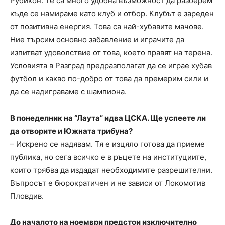
Рубикон. Те са много удобна възможност да разберем
къде се намираме като клуб и отбор. Клубът е зареден
от позитивна енергия. Това са най-хубавите мачове.
Ние търсим основно забавление и играчите да
изпитват удоволствие от това, което правят на терена.
Условията в Разград предразполагат да се играе хубав
футбол и какво по-добро от това да премерим сили и
да се надиграваме с шампиона.
В понеделник на “Лаута” идва ЦСКА. Ще успеете ли
да отворите и Южната трибуна?
– Искрено се надявам. Тя е изцяло готова да приеме
публика, но сега всичко е в ръцете на институциите,
които трябва да издадат необходимите разрешителни.
Въпросът е бюрократичен и не зависи от Локомотив
Пловдив.
До началото на ноември предстои изключително