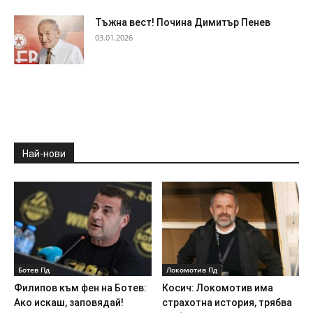
Тъжна вест! Почина Димитър Пенев
03.01.2026
Най-нови
Ботев Пд
Локомотив Пд
Филипов към фен на Ботев:
Косич: Локомотив има
Ако искаш, заповядай!
страхотна история, трябва