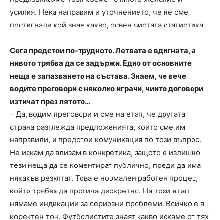
усилия. Нека направим и уточнението, че не сме
постигнали кой знае какво, освен чистата статистика.
Сега предстои по-трудното. Летвата е вдигната, а
нивото трябва да се задържи. Едно от основните
неща е запазването на състава. Знаем, че вече
водите преговори с няколко играчи, чиито договори
изтичат през лятото…
– Да, водим преговори и сме на етап, че другата
страна разглежда предложенията, които сме им
направили, и предстои комуникация по този въпрос.
Не искам да влизам в конкретика, защото е излишно
тези неща да се коментират публично, преди да има
някакъв резултат. Това е нормален работен процес,
който трябва да протича дискретно. На този етап
нямаме индикации за сериозни проблеми. Всичко е в
коректен тон. Футболистите знаят какво искаме от тях