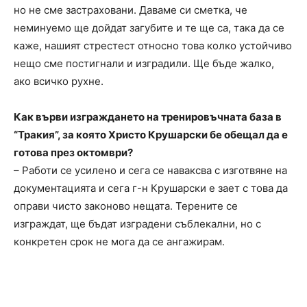
но не сме застраховани. Даваме си сметка, че
неминуемо ще дойдат загубите и те ще са, така да се
каже, нашият стрестест относно това колко устойчиво
нещо сме постигнали и изградили. Ще бъде жалко,
ако всичко рухне.
Как върви изграждането на тренировъчната база в
“Тракия”, за която Христо Крушарски бе обещал да е
готова през октомври?
– Работи се усилено и сега се наваксва с изготвяне на
документацията и сега г-н Крушарски е зает с това да
оправи чисто законово нещата. Терените се
изграждат, ще бъдат изградени съблекални, но с
конкретен срок не мога да се ангажирам.