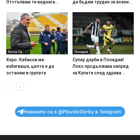
Отстъпвам ти веднага...
да бъдем труден за всеки...
Ботев Пд
Пловдив
Херо: Кабаков ме
Супер дерби в Пловдив!
избягваше, целта е да
Локо продължава напред
останем в групата
за Купата след здрава...
Новините са в @PlovdivDerby в Telegram