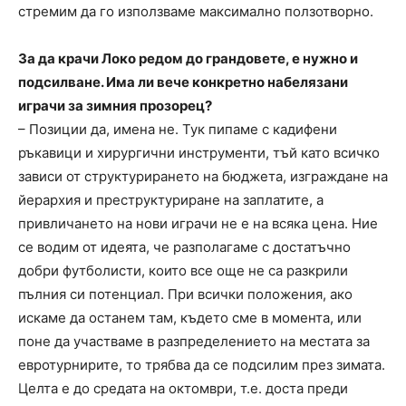
стремим да го използваме максимално ползотворно.
За да крачи Локо редом до грандовете, е нужно и
подсилване. Има ли вече конкретно набелязани
играчи за зимния прозорец?
– Позиции да, имена не. Тук пипаме с кадифени
ръкавици и хирургични инструменти, тъй като всичко
зависи от структурирането на бюджета, изграждане на
йерархия и преструктуриране на заплатите, а
привличането на нови играчи не е на всяка цена. Ние
се водим от идеята, че разполагаме с достатъчно
добри футболисти, които все още не са разкрили
пълния си потенциал. При всички положения, ако
искаме да останем там, където сме в момента, или
поне да участваме в разпределението на местата за
евротурнирите, то трябва да се подсилим през зимата.
Целта е до средата на октомври, т.е. доста преди