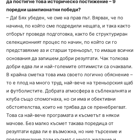
да постигне това историческо постижение – 9
поредни шампионатни победи?
– Да! Бях убеден, че сме на прав път. Вярвах, че по
начина, по който сме подредили нещата, и така както
отборът проведе подготовка, както бе структуриран
селекционният процес по начин, по който си го
представяхме аз и старши треньорът, то имаше всички
основания да запишем добри резултати. Чак толкова
добри едва ли и най-големите оптимисти са очаквали.
В крайна сметка това има своето логично обяснение –
то е плод на много труд, най-вече на треньорския щаб
и футболистите. Добрата атмосфера в съблекалнята и
клуба също спомогнаха, но си има и обективни
обстоятелства, които не трябва да се пренебрегват.
Това са най-вече програмата и късметът в някои
мачове. Без малко късмет такава поредица от
резултати едва ли е възможна, но ние търсехме и
предизвикахме този късмет с много желание и