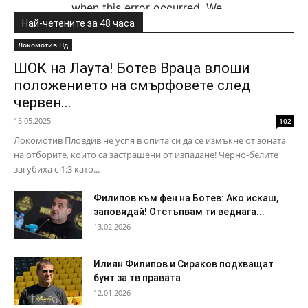
Най-четените за 48 часа
Локомотив Пд
ШОК на Лаута! Ботев Враца влоши
положението на смърфовете след
червен...
15.05.2025
102
Локомотив Пловдив не успя в опита си да се измъкне от зоната
на отборите, които са застрашени от изпадане! Черно-белите
загубиха с 1:3 като...
Филипов към фен на Ботев: Ако искаш,
заповядай! Отстъпвам ти веднага...
13.02.2026
Илиян Филипов и Сираков подхващат
бунт за тв правата
12.01.2026