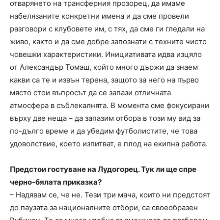
отварянето на трансферния прозорец, да имаме
набелязаните конкретни имена и да сме провели
разговори с клубовете им, с тях, да сме ги гледали на
живо, както и да сме добре запознати с техните чисто
човешки характеристики. Инициативата идва изцяло
от Александър Томаш, който много държи да знаем
какви са те и извън терена, защото за него на първо
място стои въпросът да се запази отличната
атмосфера в съблекалнята. В момента сме фокусирани
върху две неща – да запазим отбора в този му вид за
по-дълго време и да убедим футболистите, че това
удоволствие, което изпитват, е плод на екипна работа.
Предстои гостуване на Лудогорец. Тук ли ще спре
черно-бялата приказка?
– Надявам се, че не. Тези три мача, които ни предстоят
до паузата за националните отбори, са своеобразен