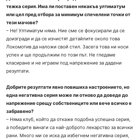
тежка серия. Има ли поставен някакъв ултиматум
или цел пред отбора за минимум спечелени точки от
тези мачове?
– Не! Ултиматум няма. Ние сме се фокусирали да се
доизгради и да се изчистят детайлите около това
Локомотив да наложи свой стил. Засега това ни носи
успех и ще продължим по този път. Не гледаме
класиране и не играем под напрежение за дадени
резултати.
Добрите резултати явно повишиха настроението, но
една негативна серия може ли отново да доведе до
напрежение срещу собствениците или вече всичко е
забравено?
– Няма клуб, който да откаже подобна успешна серия,
а победите винаги са най-доброто лекарство за всички
рани. Много ми се иска да избегнем негативна серия,