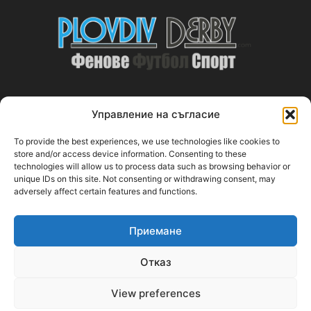
Управление на съгласие
ABOUT US
To provide the best experiences, we use technologies like cookies to
PlovdivDerby.com е първата пловдивска изцяло футболна
store and/or access device information. Consenting to these
technologies will allow us to process data such as browsing behavior or
медия!
unique IDs on this site. Not consenting or withdrawing consent, may
adversely affect certain features and functions.
Свържи се с нас:
plovdivderby.com@gmail.com
Приемане
FOLLOW US
Отказ
View preferences