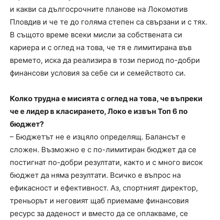
и какви са дългосрочните планове на Локомотив
Пловдив и че те до голяма степен са свързани и с тях.
В същото време всеки мисли за собствената си
кариера и с оглед на това, че тя е лимитирана във
времето, иска да реализира в този период по-добри
финансови условия за себе си и семейството си.
Колко трудна е мисията с оглед на това, че въпреки
че е лидер в класирането, Локо е извън Топ 6 по
бюджет?
– Бюджетът не е изцяло определящ. Балансът е
сложен. Възможно е с по-лимитиран бюджет да се
постигнат по-добри резултати, както и с много висок
бюджет да няма резултати. Всичко е въпрос на
ефикасност и ефективност. Аз, спортният директор,
треньорът и неговият щаб приемаме финансовия
ресурс за даденост и вместо да се оплакваме, се