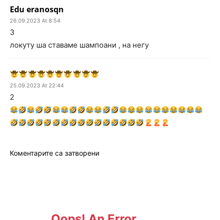
Edu eranosqn
26.09.2023 At 8:54
3
локуту ша ставаме шампоани , на негу
25.09.2023 At 22:44
2
Коментарите са затворени