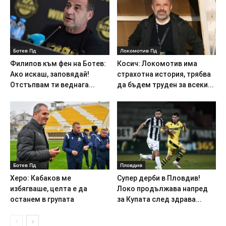
Ботев Пд
Локомотив Пд
Филипов към фен на Ботев:
Косич: Локомотив има
Ако искаш, заповядай!
страхотна история, трябва
Отстъпвам ти веднага...
да бъдем труден за всеки...
Ботев Пд
Пловдив
Херо: Кабаков ме
Супер дерби в Пловдив!
избягваше, целта е да
Локо продължава напред
останем в групата
за Купата след здрава...