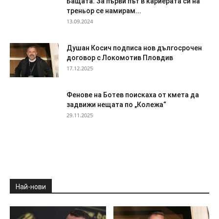
Бащата: За първи път в кариерата си на
треньор се намирам...
13.09.2024
Душан Косич подписа нов дългосрочен
договор с Локомотив Пловдив
17.12.2025
Фенове на Ботев поискаха от кмета да
задвижи нещата по „Колежа“
29.11.2025
Най-нови