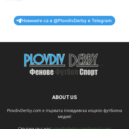
Новините са в @PlovdivDerby в Telegram
ABOUT US
PlovdivDerby.com е първата пловдивска изцяло футболна
медия!
Свържи се с нас:
plovdivderby.com@gmail.com