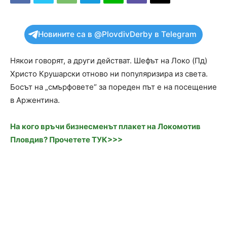
Новините са в @PlovdivDerby в Telegram
Някои говорят, а други действат. Шефът на Локо (Пд)
Христо Крушарски отново ни популяризира из света.
Босът на „смърфовете“ за пореден път е на посещение
в Аржентина.
На кого връчи бизнесменът плакет на Локомотив
Пловдив? Прочетете ТУК>>>