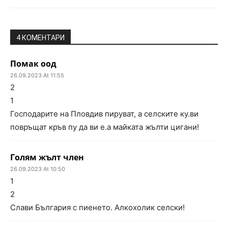
4 КОМЕНТАРИ
Помак оод
26.09.2023 At 11:55
2
1
Господарите на Пловдив пируват, а селските ку.ви
повръщат кръв пу да ви е.а майката жълти цигани!
Голям жълт член
26.09.2023 At 10:50
1
2
Слави България с пиенето. Алкохолик селски!