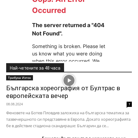
Най-четените за 48 часа
Трибуна Изток
Българска хореография от Бултрас в
европейската вечер
08.08.2024
7
Феновете на Ботев Пловдив заложиха на българска тематика за
тазвечершното си представяне в Европа. Докато хореографията
бе в действие стадиона скандираше: Българин да се...