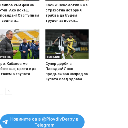
илипов към фен на
Косич: Локомотив има
тев: Ако искаш,
страхотна история,
аповядай! Отстъпвам
трябва да бъдем
 веднага...
труден за всеки...
отев Пд
Пловдив
ро: Кабаков ме
Супер дерби в
бягваше, целта е да
Пловдив! Локо
танем в групата
продължава напред за
Купата след здрава...
Новините са в @PlovdivDerby в
Telegram