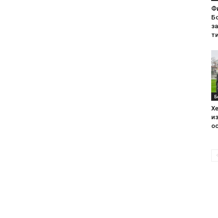
Ф
Бо
з
ти
Б
Хе
из
ос