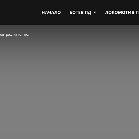
by.com
НАЧАЛО
БОТЕВ ПД
ЛОКОМОТИВ 
вград като гост