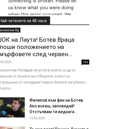
Най-четените за 48 часа
окомотив Пд
ОК на Лаута! Ботев Враца
лоши положението на
мърфовете след червен...
.05.2025
102
комотив Пловдив не успя в опита си да се
мъкне от зоната на отборите, които са
страшени от изпадане! Черно-белите загубиха с
3 като...
Филипов към фен на Ботев:
Ако искаш, заповядай!
Отстъпвам ти веднага...
13.02.2026