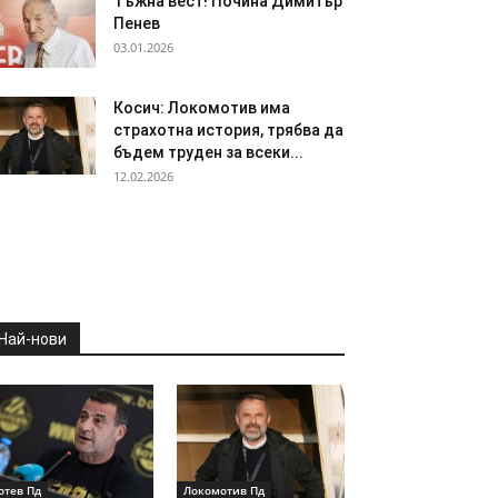
Тъжна вест! Почина Димитър
Пенев
03.01.2026
Косич: Локомотив има
страхотна история, трябва да
бъдем труден за всеки...
12.02.2026
Най-нови
отев Пд
Локомотив Пд