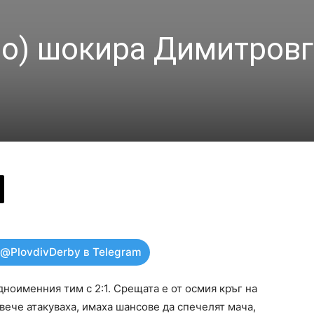
о) шокира Димитров
 @PlovdivDerby в Telegram
ноименния тим с 2:1. Срещата е от осмия кръг на
ече атакуваха, имаха шансове да спечелят мача,