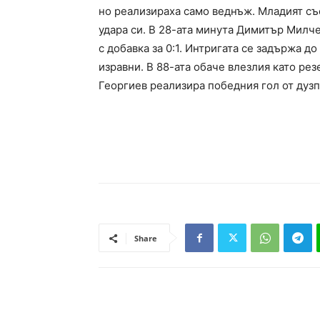
но реализираха само веднъж. Младият със
удара си. В 28-ата минута Димитър Милчев
с добавка за 0:1. Интригата се задържа д
изравни. В 88-ата обаче влезлия като ре
Георгиев реализира победния гол от дузп
Share