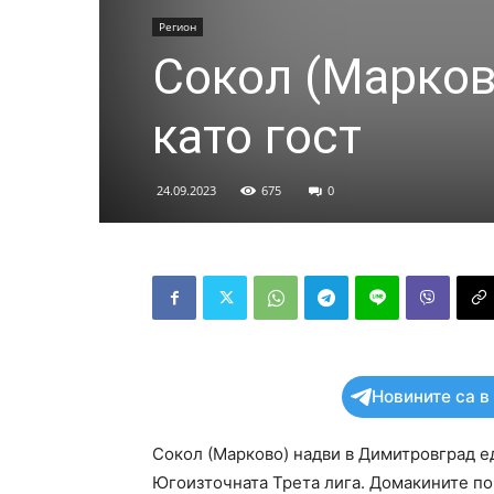
Регион
Сокол (Марков
като гост
24.09.2023
675
0
Новините са в
Сокол (Марково) надви в Димитровград ед
Югоизточната Трета лига. Домакините пов