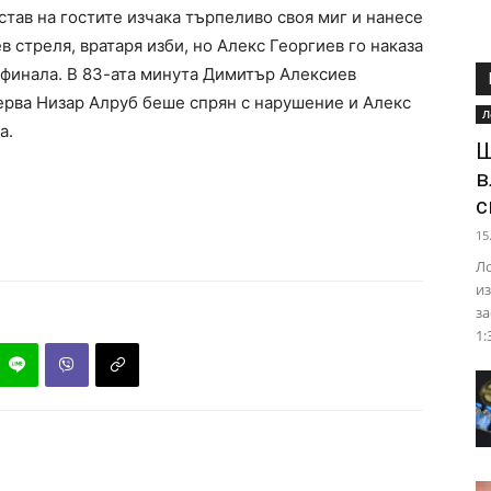
тав на гостите изчака търпеливо своя миг и нанесе
 стреля, вратаря изби, но Алекс Георгиев го наказа
о финала. В 83-ата минута Димитър Алексиев
зерва Низар Алруб беше спрян с нарушение и Алекс
Л
а.
Ш
в
с
15
Ло
из
за
1: