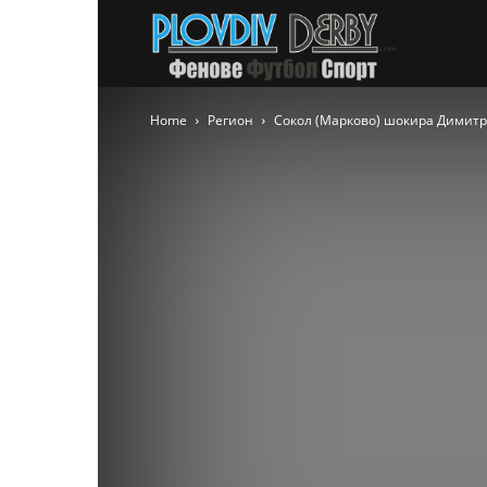
PlovdivDer
Home
Регион
Сокол (Марково) шокира Димитро