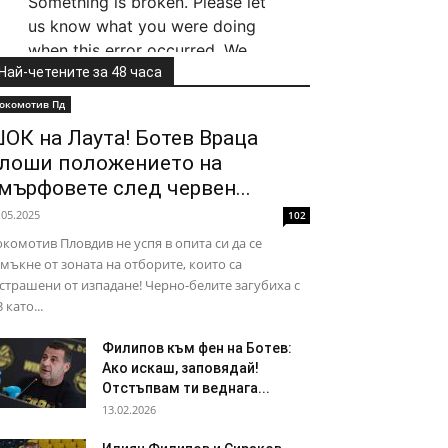
Най-четените за 48 часа
окомотив Пд
ОК на Лаута! Ботев Враца
лоши положението на
мърфовете след червен...
.05.2025
102
комотив Пловдив не успя в опита си да се
мъкне от зоната на отборите, които са
страшени от изпадане! Черно-белите загубиха с
3 като...
Филипов към фен на Ботев:
Ако искаш, заповядай!
Отстъпвам ти веднага...
13.02.2026