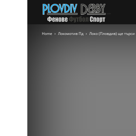
PlovdivDer
Home
Локомотив Пд
Локо (Пловдив) ще търси