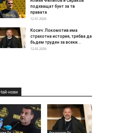
Илиян Филипов и Сираков
подхващат бунт за тв
правата
12.01.2026
Косич: Локомотив има
страхотна история, трябва да
бъдем труден за всеки...
12.02.2026
Най-нови
отев Пд
Локомотив Пд