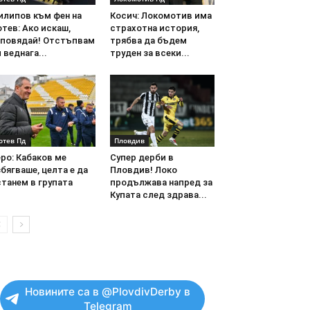
илипов към фен на
Косич: Локомотив има
тев: Ако искаш,
страхотна история,
аповядай! Отстъпвам
трябва да бъдем
 веднага...
труден за всеки...
отев Пд
Пловдив
ро: Кабаков ме
Супер дерби в
бягваше, целта е да
Пловдив! Локо
танем в групата
продължава напред за
Купата след здрава...
Новините са в @PlovdivDerby в
Telegram