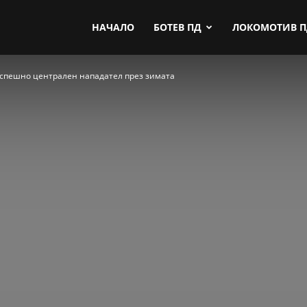
by.com
НАЧАЛО
БОТЕВ ПД
ЛОКОМОТИВ 
 спешно централен нападател през зимата