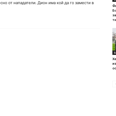
сно от нападатели. Дион има кой да го замести в
Ф
Бо
з
ти
Б
Хе
из
ос