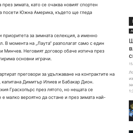
 през зимата, като се очаква новият спортен
а посети Южна Америка, където ще гледа
Л
и приоритета за зимната селекция, а именно
Ш
. В момента на „Лаута“ разполагат само с един
в
рги Минчев. Неговият договор обаче изтича през
с
етирима основни играчи.
15
Ло
артират преговори за удължаване на контрактите на
из
, капитана Димитър Илиев и Бабакар Дион.
за
кия Грасхопърс през лятото, но нещата се
1:
 е малко вероятно да остане и през зимата най-