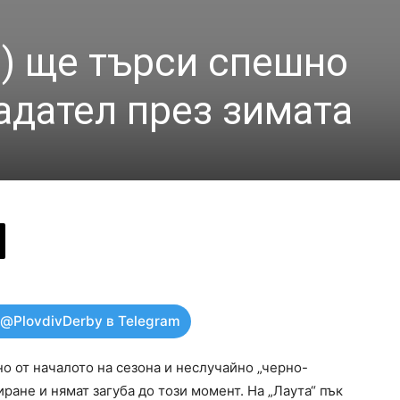
) ще търси спешно
адател през зимата
 @PlovdivDerby в Telegram
о от началото на сезона и неслучайно „черно-
ране и нямат загуба до този момент. На „Лаута“ пък