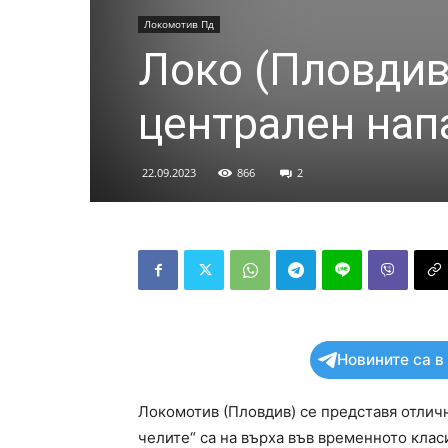
Локомотив Пд
Локо (Пловдив
централен нап
22.09.2023
866
2
Новините са в
Локомотив (Пловдив) се представя отличн
челите“ са на върха във временното класи