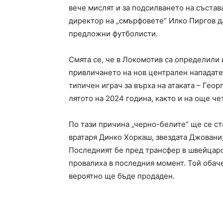
вече мислят и за подсилването на състава
директор на „смърфовете“ Илко Пиргов д
предложни футболисти.
Смята се, че в Локомотив са определили 
привличането на нов централен нападател
типичен играч за върха на атаката – Гео
лятото на 2024 година, както и на още ч
По тази причина „черно-белите“ ще се ст
вратаря Динко Хоркаш, звездата Джовани
Последният бе пред трансфер в швейцарс
провалиха в последния момент. Той обаче
вероятно ще бъде продаден.