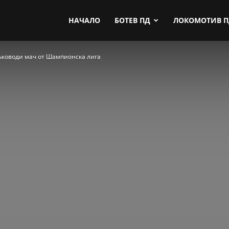
by.com
НАЧАЛО
БОТЕВ ПД
ЛОКОМОТИВ 
ъководи мач от Шампионска лига