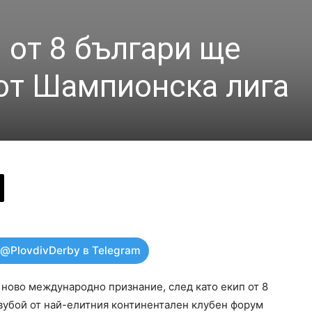
 от 8 българи ще
от Шампионска лига
 @PlovdivDerby в Telegram
ново международно признание, след като екип от 8
вубой от най-елитния континентален клубен форум