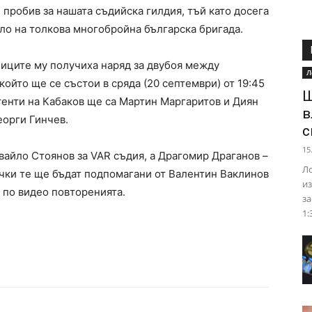
 пробив за нашата съдийска гилдия, тъй като досега
яло на толкова многобройна българска бригада.
иците му получиха наряд за двубоя между
Л
 който ще се състои в сряда (20 септември) от 19:45
Ш
стенти на Кабаков ще са Мартин Маргаритов и Диян
в
еорги Гинчев.
с
15
айло Стоянов за VAR съдия, а Драгомир Драганов –
Ло
ички те ще бъдат подпомагани от Валентин Ваклинов
из
 по видео повторенията.
за
1: