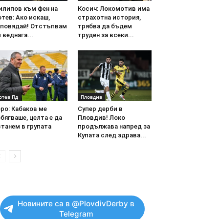
илипов към фен на
Косич: Локомотив има
тев: Ако искаш,
страхотна история,
аповядай! Отстъпвам
трябва да бъдем
 веднага...
труден за всеки...
отев Пд
Пловдив
ро: Кабаков ме
Супер дерби в
бягваше, целта е да
Пловдив! Локо
танем в групата
продължава напред за
Купата след здрава...
Новините са в @PlovdivDerby в
Telegram