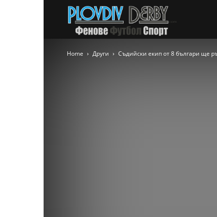
PlovdivDer
Home
Други
Съдийски екип от 8 българи ще р