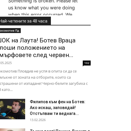
Най-четените за 48 часа
окомотив Пд
ОК на Лаута! Ботев Враца
лоши положението на
мърфовете след червен...
.05.2025
102
комотив Пловдив не успя в опита си да се
мъкне от зоната на отборите, които са
страшени от изпадане! Черно-белите загубиха с
3 като...
Филипов към фен на Ботев:
Ако искаш, заповядай!
Отстъпвам ти веднага...
13.02.2026