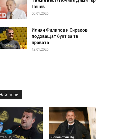
Тъжна вест! Почина Димитър
Пенев
03.01.2026
Илиян Филипов и Сираков
подхващат бунт за тв
правата
12.01.2026
Най-нови
отев Пд
Локомотив Пд