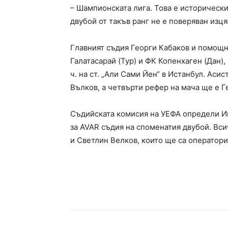
– Шампионската лига. Това е исторически
двубой от такъв ранг не е поверяван изц
Главният съдия Георги Кабаков и помощн
Галатасарай (Тур) и ФК Копенхаген (Дан),
ч. на ст. „Али Сами Йен“ в Истанбул. Аси
Вълков, а четвърти рефер на мача ще е Г
Съдийската комисия на УЕФА определи Ив
за AVAR съдия на споменатия двубой. Вс
и Светлин Велков, които ще са оператори