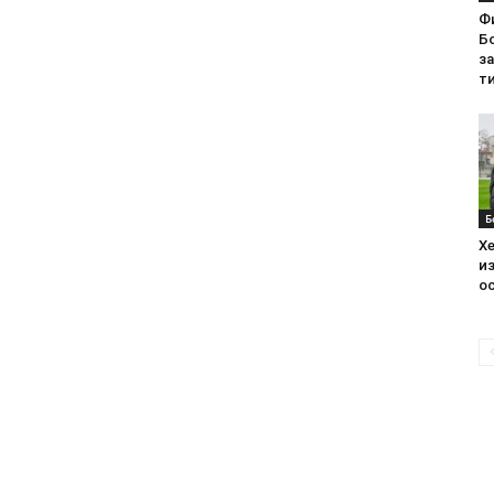
Ф
Бо
з
ти
Б
Хе
из
ос