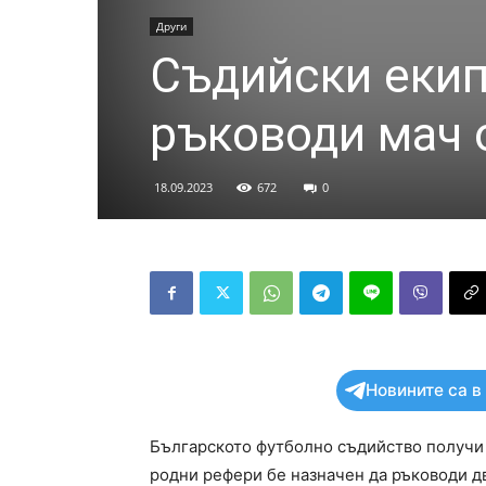
Други
Съдийски екип
ръководи мач 
18.09.2023
672
0
Новините са в
Българското футболно съдийство получи 
родни рефери бе назначен да ръководи д