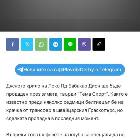
Новините са в @PlovdivDerby в Telegram
Дясното крило на Локо Пд Бабакар Дион ще бъде
продаден през зимата, твърди “Тема Спорт”. Както е
известно преди няколко седмици белгиецът бе на
крачка от трансфер в швейцарския Грасхопърс, но
сделката пропадна в последния момент.
Въпреки това шефовете на клуба са обещали да не