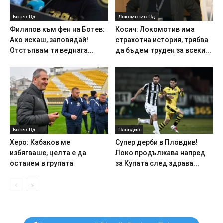
Ботев Пд
Локомотив Пд
Филипов към фен на Ботев:
Косич: Локомотив има
Ако искаш, заповядай!
страхотна история, трябва
Отстъпвам ти веднага...
да бъдем труден за всеки...
Ботев Пд
Пловдив
Херо: Кабаков ме
Супер дерби в Пловдив!
избягваше, целта е да
Локо продължава напред
останем в групата
за Купата след здрава...