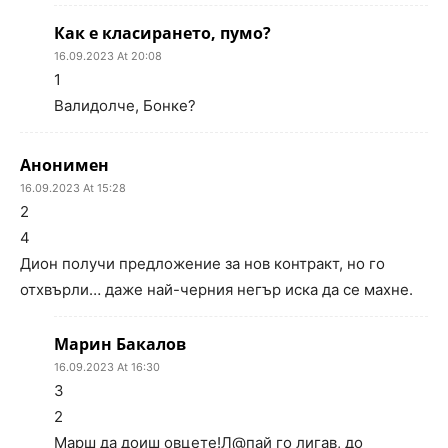
Как е класирането, пумо?
16.09.2023 At 20:08
1
Валидолче, Бонке?
Анонимен
16.09.2023 At 15:28
2
4
Дион получи предложение за нов контракт, но го
отхвърли… даже най-черния негър иска да се махне.
Марин Бакалов
16.09.2023 At 16:30
3
2
Марш да доиш овцете!Л@пай го лигав, до