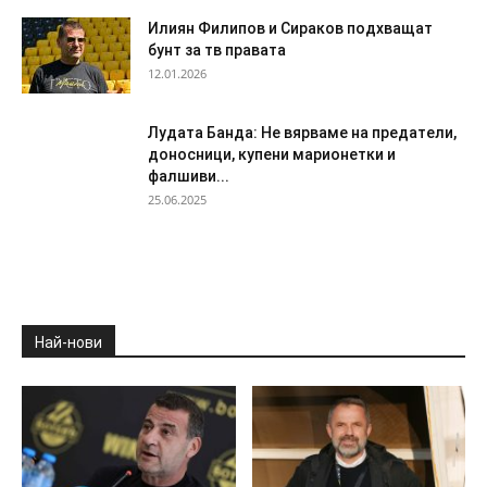
Илиян Филипов и Сираков подхващат
бунт за тв правата
12.01.2026
Лудата Банда: Не вярваме на предатели,
доносници, купени марионетки и
фалшиви...
25.06.2025
Най-нови