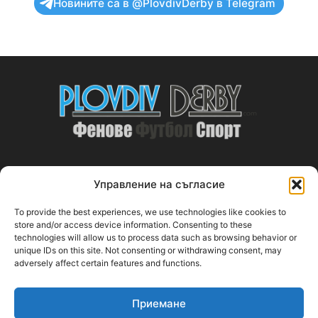
Новините са в @PlovdivDerby в Telegram
Управление на съгласие
ABOUT US
To provide the best experiences, we use technologies like cookies to
PlovdivDerby.com е първата пловдивска изцяло футболна
store and/or access device information. Consenting to these
technologies will allow us to process data such as browsing behavior or
медия!
unique IDs on this site. Not consenting or withdrawing consent, may
adversely affect certain features and functions.
Свържи се с нас:
plovdivderby.com@gmail.com
Приемане