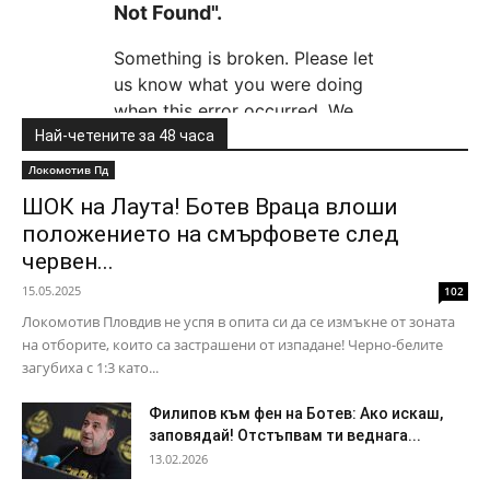
Най-четените за 48 часа
Локомотив Пд
ШОК на Лаута! Ботев Враца влоши
положението на смърфовете след
червен...
15.05.2025
102
Локомотив Пловдив не успя в опита си да се измъкне от зоната
на отборите, които са застрашени от изпадане! Черно-белите
загубиха с 1:3 като...
Филипов към фен на Ботев: Ако искаш,
заповядай! Отстъпвам ти веднага...
13.02.2026