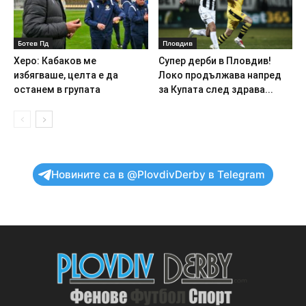
Ботев Пд
Пловдив
Херо: Кабаков ме
Супер дерби в Пловдив!
избягваше, целта е да
Локо продължава напред
останем в групата
за Купата след здрава...
Новините са в @PlovdivDerby в Telegram