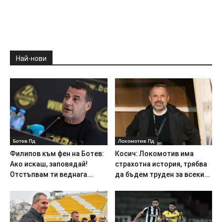
Най-нови
Ботев Пд
Локомотив Пд
Филипов към фен на Ботев:
Косич: Локомотив има
Ако искаш, заповядай!
страхотна история, трябва
Отстъпвам ти веднага...
да бъдем труден за всеки...