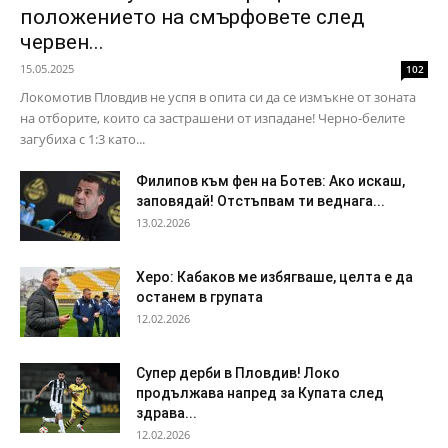
положението на смърфовете след
червен...
15.05.2025
102
Локомотив Пловдив не успя в опита си да се измъкне от зоната
на отборите, които са застрашени от изпадане! Черно-белите
загубиха с 1:3 като...
Филипов към фен на Ботев: Ако искаш,
заповядай! Отстъпвам ти веднага...
13.02.2026
Херо: Кабаков ме избягваше, целта е да
останем в групата
12.02.2026
Супер дерби в Пловдив! Локо
продължава напред за Купата след
здрава...
12.02.2026