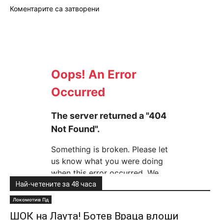
Коментарите са затворени
Най-четените за 48 часа
Локомотив Пд
ШОК на Лаута! Ботев Враца влоши