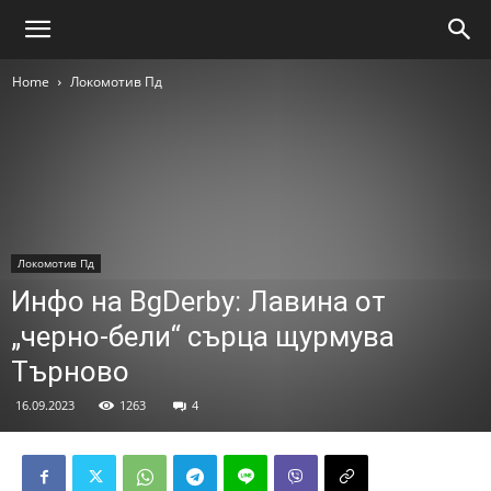
Home
Локомотив Пд
Локомотив Пд
Инфо на BgDerby: Лавина от
„черно-бели“ сърца щурмува
Търново
16.09.2023
1263
4