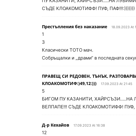
ПУ КАЗАНИТИ, ХАЙРСЪЗИ…..НА ЛУБИМИ
СЪДЕ КЛОАКОМОТИФФ! ПУФ, ПАФ!!!:)))))))
Престъпления без наказание
18.09.2023 At 
1
3
Класически ТОТО мач.
Собръщалки и „драми“ в последната секу
ПРАВЕЩ СИ РЕДОВЕН, ТЪНЪК, РАЗТОВАРВ
КЛОАКОМОТИФ:)49,12:)))
17.09.2023 At 21:45
5
БИГОМ ПУ КАЗАНИТИ, ХАЙРСЪЗИ…..НА
ВЕЛПАПЕ!!! СЪДЕ КЛОАКОМОТИФФ! ПУФ, 
Д-р Кехайов
17.09.2023 At 16:38
12