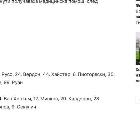
инути получаваха медицинска помощ, след
Ф
Бо
з
ти
Б
Хе
. Русо, 24. Вердон, 44. Хайстер, 6. Пиоторвски, 30.
из
ос
, 99. Руан
24. Ван Хертъм, 17. Минков, 20. Калдерон, 28.
опов, 9. Секулич