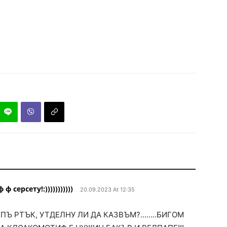
ерсету!:)))))))))))
20.09.2023 At 12:35
КПЪ РТЪК, УТДЕЛНУ ЛИ ДА КАЗВЪМ?……..БИГОМ