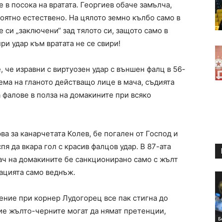
 в посока на вратата. Георгиев обаче замълча,
роятно естествено. На цялото земно кълбо само в
си „заключени“ зад тялото си, защото само в
ри удар към вратата не се свири!
, че изравни с виртуозен удар с външен фалц в 56-
рема на гланото действащо лице в мача, съдията
 фалове в полза на домакините при всяко
ва за канарчетата Колев, бе погален от Господ и
пя да вкара гол с красив фалцов удар. В 87-ата
рач на домакините бе санкционирано само с жълт
уацията само веднъж.
ение при корнер Лудогорец все пак стигна до
ие жълто-черните могат да нямат претенции,
Б