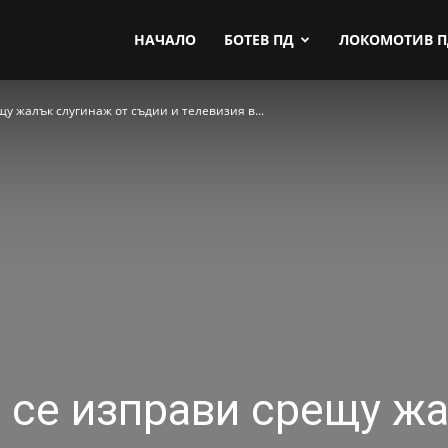
by.com
НАЧАЛО
БОТЕВ ПД
ЛОКОМОТИВ 
у жалък слугинаж от съдии и телевизия в...
 се изправи срещу ж