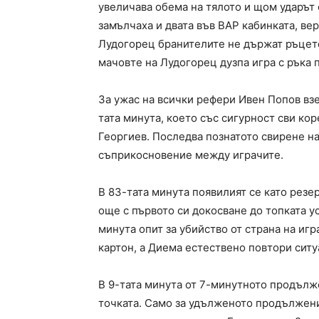
увеличава обема на тялото и щом ударът е
замълчаха и двата във ВАР кабинката, ве
Лудогорец бранителите не държат ръцете 
мачовте на Лудогорец дузпа игра с ръка п
За ужас на всички рефери Ивен Попов взе
тата минута, което със сигурност сви ко
Георгиев. Последва познатото свирене на
съприкосновение между играчите.
В 83-тата минута появилият се като резер
още с първото си докосване до топката ус
минута опит за убийство от страна на иг
картон, а Диема естествено повтори сит
В 9-тата минута от 7-минутното продълж
точката. Само за удълженото продължен