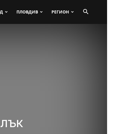
ПД
ПЛОВДИВ
РЕГИОН
алък