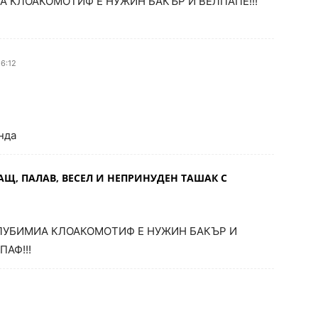
А КЛОАКОМОТИФ Е НУЖИН БАКЪР И ВЕЛПАПЕ!!!
16:12
нда
АЩ, ПАЛАВ, ВЕСЕЛ И НЕПРИНУДЕН ТАШАК С
 ЛУБИМИА КЛОАКОМОТИФ Е НУЖИН БАКЪР И
ПАФ!!!