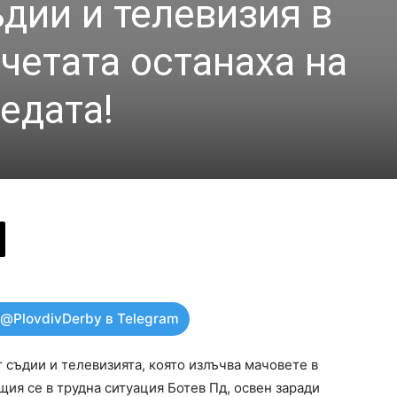
дии и телевизия в
четата останаха на
едата!
 @PlovdivDerby в Telegram
 съдии и телевизията, която излъчва мачовете в
ия се в трудна ситуация Ботев Пд, освен заради