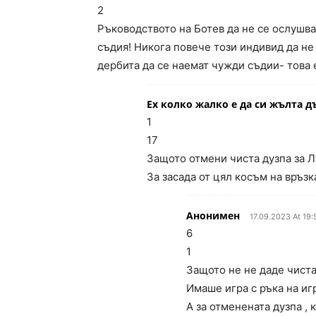
2
Ръководството на Ботев да не се ослушва
съдия! Никога повече този индивид да не
дербита да се наемат чужди съдии- това
Ех колко жалко е да си жълта д
1
17
Защото отмени чиста дузпа за 
За засада от цял косъм на връзк
Анонимен
17.09.2023 At 19:
6
1
Защото не не даде чиста
Имаше игра с ръка на иг
А за отменената дузпа ,