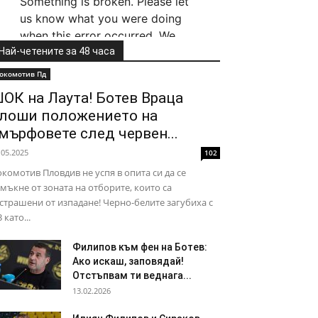
Най-четените за 48 часа
окомотив Пд
ОК на Лаута! Ботев Враца
лоши положението на
мърфовете след червен...
.05.2025
102
комотив Пловдив не успя в опита си да се
мъкне от зоната на отборите, които са
страшени от изпадане! Черно-белите загубиха с
3 като...
Филипов към фен на Ботев:
Ако искаш, заповядай!
Отстъпвам ти веднага...
13.02.2026