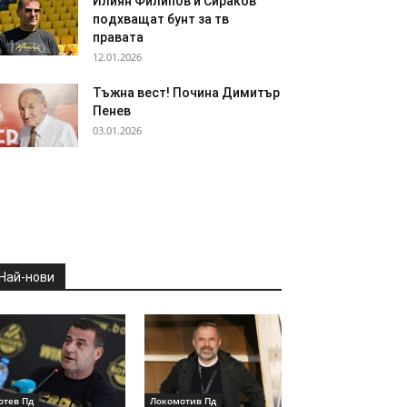
Илиян Филипов и Сираков
подхващат бунт за тв
правата
12.01.2026
Тъжна вест! Почина Димитър
Пенев
03.01.2026
Най-нови
отев Пд
Локомотив Пд