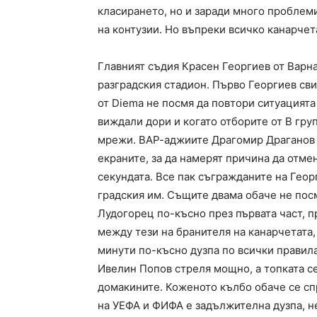
класирането, но и заради много проблеми
на контузии. Но въпреки всичко канарчета
Главният съдия Красен Георгиев от Варн
разградския стадион. Първо Георгиев св
от Diema не посмя да повтори ситуацията
виждали дори и когато отборите от В гру
мрежи. ВАР-аджиите Драгомир Драганов 
екраните, за да намерят причина да отмен
секундата. Все пак съгражданите на Геoр
градския им. Същите двама обаче не посм
Лудогорец по-късно през първата част, пр
между тези на бранителя на канарчетата,
минути по-късно дузпа по всички правила 
Ивелин Попов стреля мощно, а топката се
домакините. Коженото кълбо обаче се спр
на УЕФА и ФИФА е задължителна дузпа, н