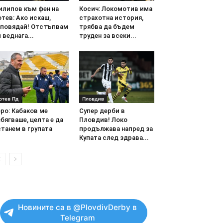
илипов към фен на
Косич: Локомотив има
тев: Ако искаш,
страхотна история,
аповядай! Отстъпвам
трябва да бъдем
 веднага...
труден за всеки...
отев Пд
Пловдив
ро: Кабаков ме
Супер дерби в
бягваше, целта е да
Пловдив! Локо
танем в групата
продължава напред за
Купата след здрава...
Новините са в @PlovdivDerby в
Telegram