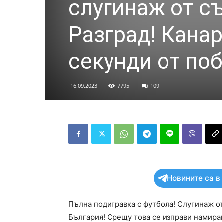
слугинаж от съ
Разград! Канар
секунди от поб
16.09.2023
7795
109
Новините са в
Пълна подигравка с футбола! Слугинаж от
България! Срещу това се изправи намиращ