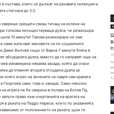
 в състава, които се дължат на рехавата селекция и
та стигнаха до 2:2.
а свиреше срещата сякаш тичащ на колене на
Л
ири толкова несъществуваща дузпа, че режисьора
Ш
 цели 10 минути! Такова режисиране не сме
в
па сами излъчват мачовете си по социалните
с
и Димо Вълчев също от Варна 7 минути бляха в
15
ят абсурдната дузпа, вместо да го направят още на
Ло
гиев изнамериха някаква засада, която да спаси
из
яха да отменят втората отсъдена дузпа за
за
и която играч на зелените си навря сам краката
1:
 а Георгиев само това и чакаше. Само няколко
на играта не бе свирена в ползва на Ботев Пд.
 запъти право към очертанията на вратата на
я в ръката на Педро Нареси, което по указанията
езависимо от положението на ръката, щом тя