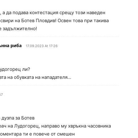
, а да подава контестация срещу този наведен
 свири на Ботев Пловдив! Освен това при такива
 е задължително!
ънна риба
17.09.2023 At 17:26
Лудогорец ли?
ата на обувката на нападателя…
57
 дузпа за Ботев
рач на Лудогорец, направо му хвръкна часовника
 коментара ти е повече от смешен