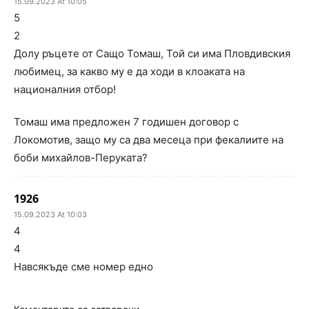
15.09.2023 At 10:05
5
2
Долу ръцете от Сащо Томаш, Той си има Пловдивския
любимец, за какво му е да ходи в клоаката на
националния отбор!
Томаш има предложен 7 годишен договор с
Локомотив, защо му са два месеца при фекалиите на
боби михайлов-Перуката?
1926
15.09.2023 At 10:03
4
4
Навсякъде сме номер едно