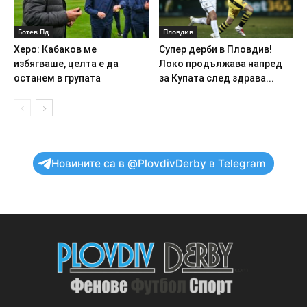
Ботев Пд
Пловдив
Херо: Кабаков ме
Супер дерби в Пловдив!
избягваше, целта е да
Локо продължава напред
останем в групата
за Купата след здрава...
Новините са в @PlovdivDerby в Telegram