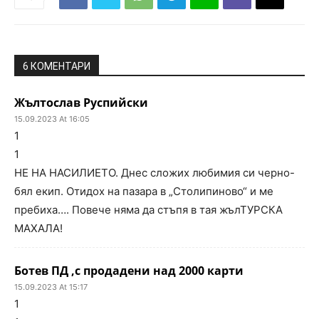
6 КОМЕНТАРИ
Жълтослав Руспийски
15.09.2023 At 16:05
1
1
НЕ НА НАСИЛИЕТО. Днес сложих любимия си черно-
бял екип. Отидох на пазара в „Столипиново“ и ме
пребиха…. Повече няма да стъпя в тая жълТУРСКА
МАХАЛА!
Ботев ПД ,с продадени над 2000 карти
15.09.2023 At 15:17
1