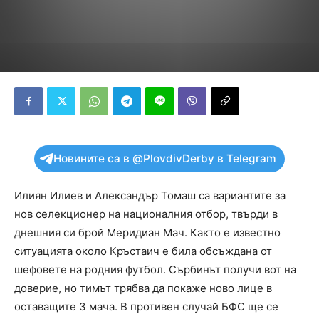
Новините са в @PlovdivDerby в Telegram
Илиян Илиев и Александър Томаш са вариантите за
нов селекционер на националния отбор, твърди в
днешния си брой Меридиан Мач. Както е известно
ситуацията около Кръстаич е била обсъждана от
шефовете на родния футбол. Сърбинът получи вот на
доверие, но тимът трябва да покаже ново лице в
оставащите 3 мача. В противен случай БФС ще се