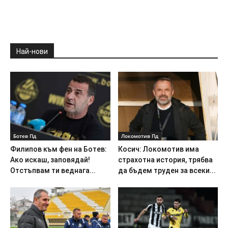
Най-нови
Ботев Пд
Локомотив Пд
Филипов към фен на Ботев:
Косич: Локомотив има
Ако искаш, заповядай!
страхотна история, трябва
Отстъпвам ти веднага...
да бъдем труден за всеки...