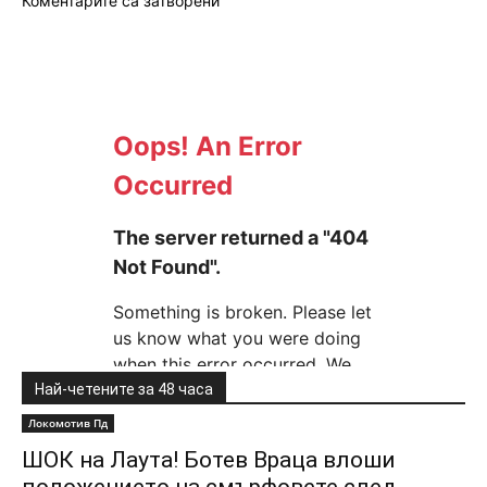
Коментарите са затворени
Най-четените за 48 часа
Локомотив Пд
ШОК на Лаута! Ботев Враца влоши