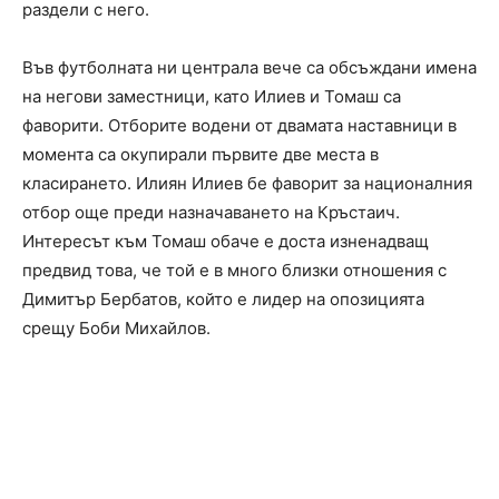
раздели с него.
Във футболната ни централа вече са обсъждани имена
на негови заместници, като Илиев и Томаш са
фаворити. Отборите водени от двамата наставници в
момента са окупирали първите две места в
класирането. Илиян Илиев бе фаворит за националния
отбор още преди назначаването на Кръстаич.
Интересът към Томаш обаче е доста изненадващ
предвид това, че той е в много близки отношения с
Димитър Бербатов, който е лидер на опозицията
срещу Боби Михайлов.