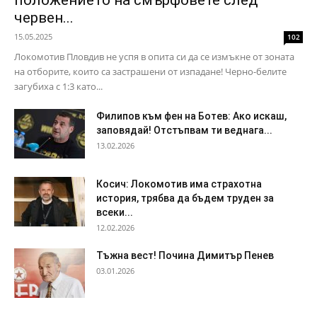
положението на смърфовете след
червен...
15.05.2025
102
Локомотив Пловдив не успя в опита си да се измъкне от зоната
на отборите, които са застрашени от изпадане! Черно-белите
загубиха с 1:3 като...
Филипов към фен на Ботев: Ако искаш,
заповядай! Отстъпвам ти веднага...
13.02.2026
Косич: Локомотив има страхотна
история, трябва да бъдем труден за
всеки...
12.02.2026
Тъжна вест! Почина Димитър Пенев
03.01.2026