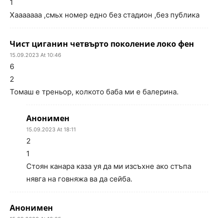
1
Хааааааа ,смьх номер едно без стадион ,без публика
Чист циганин четвърто поколение локо фен
15.09.2023 At 10:46
6
2
Томаш е треньор, колкото баба ми е балерина.
Анонимен
15.09.2023 At 18:11
2
1
Стоян канара каза уя да ми изсъхне ако стъпа
нявга на говняжа ва да сейба.
Анонимен