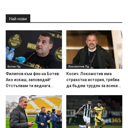
Най-нови
Ботев Пд
Локомотив Пд
Филипов към фен на Ботев:
Косич: Локомотив има
Ако искаш, заповядай!
страхотна история, трябва
Отстъпвам ти веднага...
да бъдем труден за всеки...