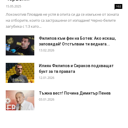
15.05.2025
102
Локомотив Пловдив не успя в опита си да се измъкне от зоната
на отборите, които са застрашени от изпадане! Черно-белите
загубиха с 1:3 като...
Филипов към фен на Ботев: Ако искаш,
заповядай! Отстъпвам ти веднага...
13.02.2026
Илиян Филипов и Сираков подхващат
бунт за тв правата
12.01.2026
Тъжна вест! Почина Димитър Пенев
03.01.2026