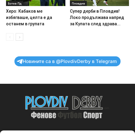
Ботев Пд
Пловдив
Херо: Кабаков ме
Супер дерби в Пловдив!
избягваше, целта е да
Локо продължава напред
останем в групата
за Купата след здрава...
Новините са в @PlovdivDerby в Telegram