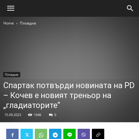
Home
Пловдив
Пловдив
Спартак потвърди новината на PD
– Кочев е новият треньор на
„гладиаторите“
15.09.2023
1046
0