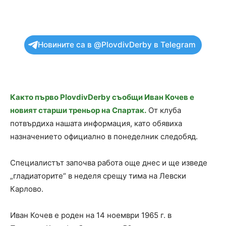
Новините са в @PlovdivDerby в Telegram
Както първо PlovdivDerby съобщи Иван Кочев е
новият старши треньор на Спартак.
От клуба
потвърдиха нашата информация, като обявиха
назначението официално в понеделник следобяд.
Специалистът започва работа още днес и ще изведе
„гладиаторите“ в неделя срещу тима на Левски
Карлово.
Иван Кочев е роден на 14 ноември 1965 г. в