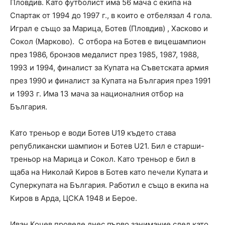
Пловдив. Като футболист има 56 мача с екипа на
Спартак от 1994 до 1997 г., в които е отбелязал 4 гола.
Играл е също за Марица, Ботев (Пловдив) , Хасково и
Сокол (Марково). С отбора на Ботев е вицешампион
през 1986, бронзов медалист през 1985, 1987, 1988,
1993 и 1994, финалист за Купата на Съветската армия
през 1990 и финалист за Купата на България през 1991
и 1993 г. Има 13 мача за националния отбор на
България.
Като треньор е води Ботев U19 където става
републикански шампион и Ботев U21. Бил е старши-
треньор на Марица и Сокол. Като треньор е бил в
щаба на Николай Киров в Ботев като печели Купата и
Суперкупата на България. Работил е също в екипа на
Киров в Арда, ЦСКА 1948 и Берое.
Иван Кочев проведе днес първо занимание след като