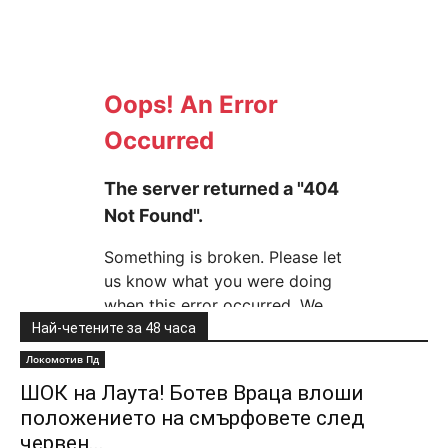
Най-четените за 48 часа
Локомотив Пд
ШОК на Лаута! Ботев Враца влоши
положението на смърфовете след
червен...