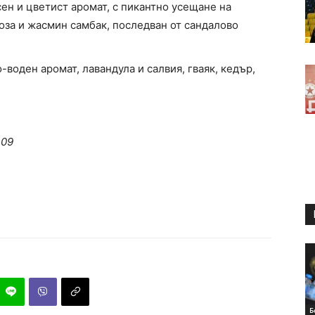
н и цветист аромат, с пикантно усещане на
роза и жасмин самбак, последван от сандалово
воден аромат, лавандула и салвия, гваяк, кедър,
.09
Б