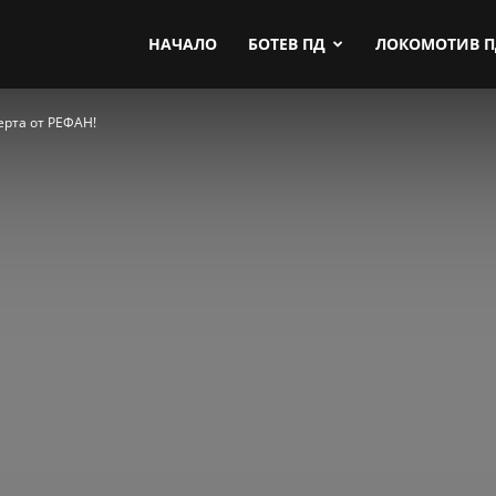
by.com
НАЧАЛО
БОТЕВ ПД
ЛОКОМОТИВ 
ерта от РЕФАН!