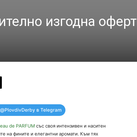
ително изгодна оферт
 @PlovdivDerby в Telegram
 eau de PARFUM
със своя интензивен и наситен
те на фините и елегантни аромати. Към тях