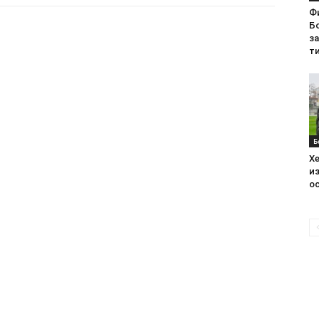
Ф
Бо
з
ти
Б
Хе
из
ос