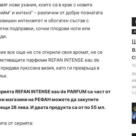
ят нови ухания, които са в крак с новите
ийм“ и интенз“ – различни от добре познатата
повишен интензитет и обогатен състав с
тни подправки, сочни плодови ноти или
Л
ди.
Ш
в
е все още не сте открили своя аромат, не се
с
еметяващите парфюми REFAN INTENSE eau de
15
придава луксозна визия, като ги превръща в
Ло
рък.
из
за
ерията REFAN INTENSE eau de PARFUM са част от
1:
ки магазини на РЕФАН можете да закупите
щи 28 лева. И двата продукта са от по 55 мл.
те от серията: