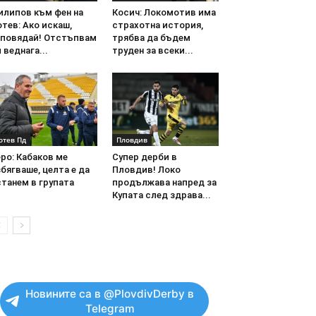
илипов към фен на
Косич: Локомотив има
тев: Ако искаш,
страхотна история,
аповядай! Отстъпвам
трябва да бъдем
 веднага...
труден за всеки...
отев Пд
Пловдив
ро: Кабаков ме
Супер дерби в
бягваше, целта е да
Пловдив! Локо
танем в групата
продължава напред за
Купата след здрава...
Новините са в @PlovdivDerby в
Telegram