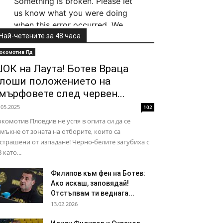
Най-четените за 48 часа
окомотив Пд
ОК на Лаута! Ботев Враца
лоши положението на
мърфовете след червен...
.05.2025
102
комотив Пловдив не успя в опита си да се
мъкне от зоната на отборите, които са
страшени от изпадане! Черно-белите загубиха с
3 като...
Филипов към фен на Ботев:
Ако искаш, заповядай!
Отстъпвам ти веднага...
13.02.2026