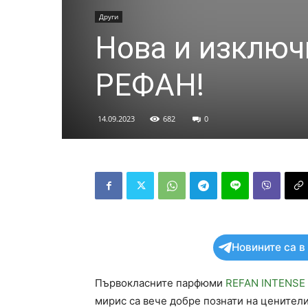
Други
Нова и изключ
РЕФАН!
14.09.2023
682
0
Новините са в
Първокласните парфюми
REFAN INTENSE
мирис са вече добре познати на ценители