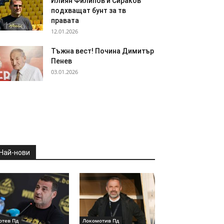
Илиян Филипов и Сираков
подхващат бунт за тв
правата
12.01.2026
Тъжна вест! Почина Димитър
Пенев
03.01.2026
Най-нови
отев Пд
Локомотив Пд