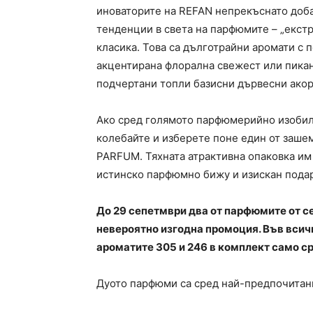
иноваторите на REFAN непрекъснато добав
тенденции в света на парфюмите – „екстр
класика. Това са дълготрайни аромати с 
акцентирана флорална свежест или пикан
подчертани топли базисни дървесни акор
Ако сред голямото парфюмерийно изобили
колебайте и изберете поне един от заш
PARFUM. Тяхната атрактивна опаковка им 
истинско парфюмно бижу и изискан пода
До 29 сепетмври два от парфюмите от с
невероятно изгодна промоция. Във всич
ароматите 305 и 246 в комплект само сре
Дуото парфюми са сред най-предпочитани