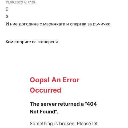
13.09.2023 At 17:19
9
3
И ние догодина с маричката и спартак за ръчичка.
Коментарите са затворени