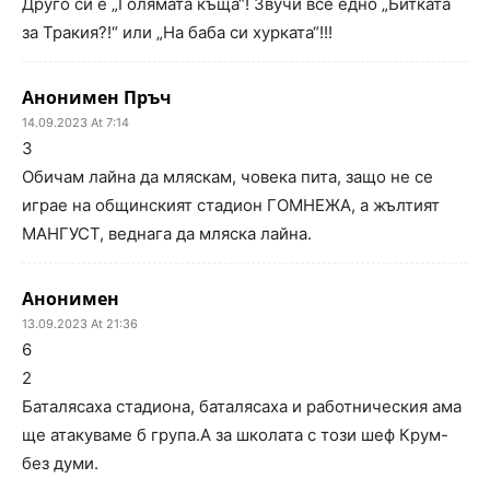
Друго си е „Голямата къща“! Звучи все едно „Битката
за Тракия?!“ или „На баба си хурката“!!!
Анонимен Пръч
14.09.2023 At 7:14
3
Обичам лайна да мляскам, човека пита, защо не се
играе на общинският стадион ГОМНЕЖА, а жълтият
МАНГУСТ, веднага да мляска лайна.
Анонимен
13.09.2023 At 21:36
6
2
Баталясаха стадиона, баталясаха и работническия ама
ще атакуваме б група.А за школата с този шеф Крум-
без думи.