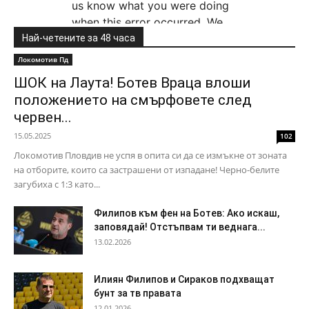
Най-четените за 48 часа
Локомотив Пд
ШОК на Лаута! Ботев Враца влоши
положението на смърфовете след
червен...
15.05.2025
102
Локомотив Пловдив не успя в опита си да се измъкне от зоната
на отборите, които са застрашени от изпадане! Черно-белите
загубиха с 1:3 като...
Филипов към фен на Ботев: Ако искаш,
заповядай! Отстъпвам ти веднага...
13.02.2026
Илиян Филипов и Сираков подхващат
бунт за тв правата
12.01.2026