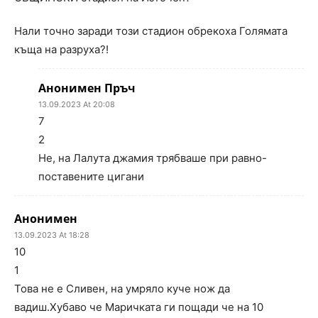
Нали точно заради този стадион обрекоха Голямата
къща на разруха?!
Анонимен Пръч
13.09.2023 At 20:08
7
2
Не, на Лалута джамия трябваше при равно-
поставените цигани
Анонимен
13.09.2023 At 18:28
10
1
Това не е Сливен, на умряло куче нож да
вадиш.Хубаво че Маричката ги пощади че на 10