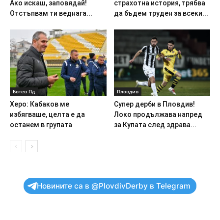
Ако искаш, заповядай!
страхотна история, трябва
Отстъпвам ти веднага...
да бъдем труден за всеки...
Ботев Пд
Пловдив
Херо: Кабаков ме
Супер дерби в Пловдив!
избягваше, целта е да
Локо продължава напред
останем в групата
за Купата след здрава...
Новините са в @PlovdivDerby в Telegram