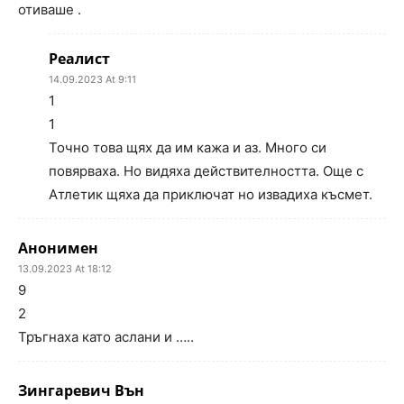
отиваше .
Реалист
14.09.2023 At 9:11
1
1
Точно това щях да им кажа и аз. Много си
повярваха. Но видяха действителността. Още с
Атлетик щяха да приключат но извадиха късмет.
Анонимен
13.09.2023 At 18:12
9
2
Тръгнаха като аслани и …..
Зингаревич Вън