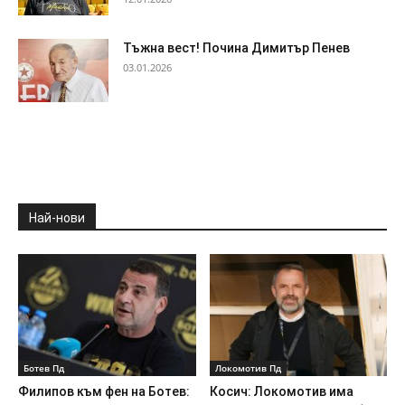
Тъжна вест! Почина Димитър Пенев
03.01.2026
Най-нови
Ботев Пд
Локомотив Пд
Филипов към фен на Ботев:
Косич: Локомотив има