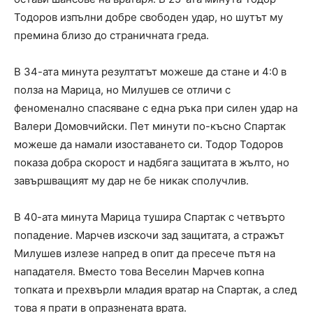
Тодоров изпълни добре свободен удар, но шутът му
премина близо до страничната греда.
В 34-ата минута резултатът можеше да стане и 4:0 в
полза на Марица, но Милушев се отличи с
феноменално спасяване с една ръка при силен удар на
Валери Домовчийски. Пет минути по-късно Спартак
можеше да намали изоставането си. Тодор Тодоров
показа добра скорост и надбяга защитата в жълто, но
завършващият му дар не бе никак сполучлив.
В 40-ата минута Марица тушира Спартак с четвърто
попадение. Марчев изскочи зад защитата, а стражът
Милушев излезе напред в опит да пресече пътя на
нападателя. Вместо това Веселин Марчев копна
топката и прехвърли младия вратар на Спартак, а след
това я прати в опразнената врата.