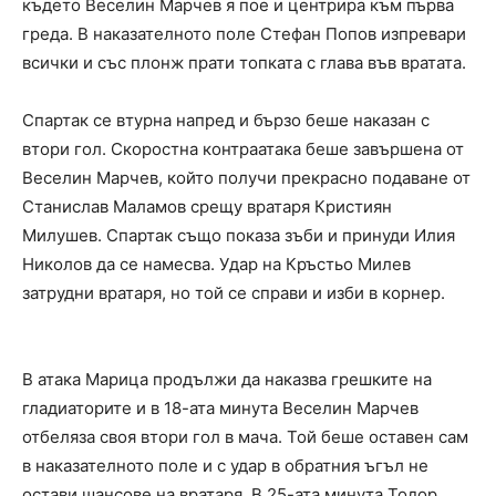
където Веселин Марчев я пое и центрира към първа
греда. В наказателното поле Стефан Попов изпревари
всички и със плонж прати топката с глава във вратата.
Спартак се втурна напред и бързо беше наказан с
втори гол. Скоростна контраатака беше завършена от
Веселин Марчев, който получи прекрасно подаване от
Станислав Маламов срещу вратаря Кристиян
Милушев. Спартак също показа зъби и принуди Илия
Николов да се намесва. Удар на Кръстьо Милев
затрудни вратаря, но той се справи и изби в корнер.
В атака Марица продължи да наказва грешките на
гладиаторите и в 18-ата минута Веселин Марчев
отбеляза своя втори гол в мача. Той беше оставен сам
в наказателното поле и с удар в обратния ъгъл не
остави шансове на вратаря. В 25-ата минута Тодор