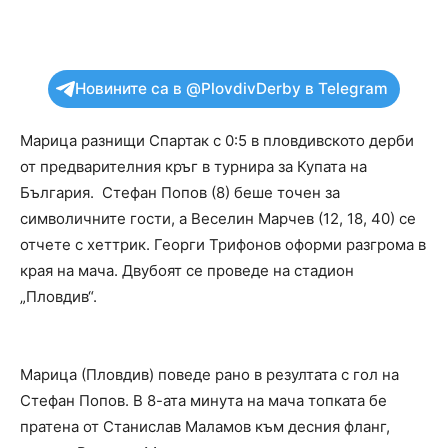
Новините са в @PlovdivDerby в Telegram
Марица разнищи Спартак с 0:5 в пловдивското дерби
от предварителния кръг в турнира за Купата на
България. Стефан Попов (8) беше точен за
символичните гости, а Веселин Марчев (12, 18, 40) се
отчете с хеттрик. Георги Трифонов оформи разгрома в
края на мача. Двубоят се проведе на стадион
„Пловдив“.
Марица (Пловдив) поведе рано в резултата с гол на
Стефан Попов. В 8-ата минута на мача топката бе
пратена от Станислав Маламов към десния фланг,