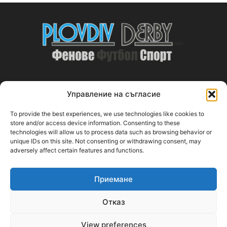
Управление на съгласие
ABOUT US
To provide the best experiences, we use technologies like cookies to
PlovdivDerby.com е първата пловдивска изцяло футболна
store and/or access device information. Consenting to these
technologies will allow us to process data such as browsing behavior or
медия!
unique IDs on this site. Not consenting or withdrawing consent, may
adversely affect certain features and functions.
Свържи се с нас:
plovdivderby.com@gmail.com
Приемане
FOLLOW US
Отказ
View preferences