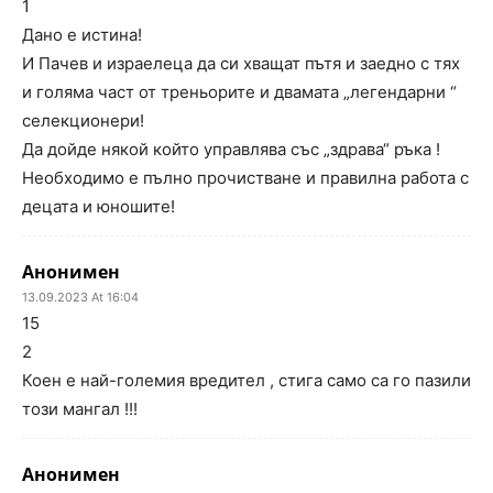
1
Дано е истина!
И Пачев и израелеца да си хващат пътя и заедно с тях
и голяма част от треньорите и двамата „легендарни “
селекционери!
Да дойде някой който управлява със „здрава“ ръка !
Необходимо е пълно прочистване и правилна работа с
децата и юношите!
Анонимен
13.09.2023 At 16:04
15
2
Коен е най-големия вредител , стига само са го пазили
този мангал !!!
Анонимен