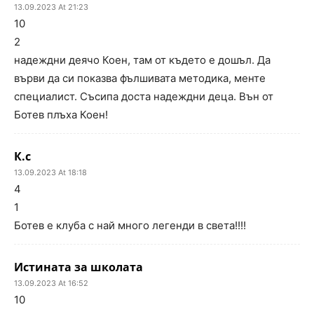
13.09.2023 At 21:23
10
2
надеждни деячо Коен, там от където е дошъл. Да
върви да си показва фълшивата методика, менте
специалист. Съсипа доста надеждни деца. Вън от
Ботев плъха Коен!
К.с
13.09.2023 At 18:18
4
1
Ботев е клуба с най много легенди в света!!!!
Истината за школата
13.09.2023 At 16:52
10