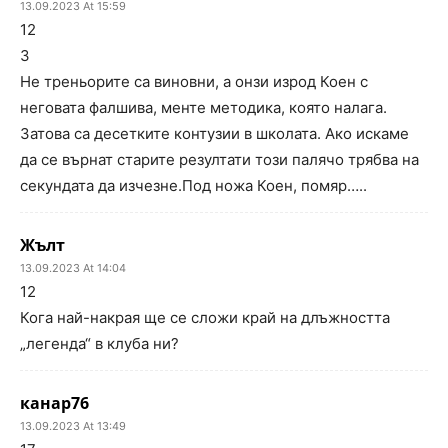
13.09.2023 At 15:59
12
3
Не треньорите са виновни, а онзи изрод Коен с
неговата фалшива, менте методика, която налага.
Затова са десетките контузии в школата. Ако искаме
да се върнат старите резултати този палячо трябва на
секундата да изчезне.Под ножа Коен, помяр…..
Жълт
13.09.2023 At 14:04
12
Кога най-накрая ще се сложи край на длъжността
„легенда“ в клуба ни?
канар76
13.09.2023 At 13:49