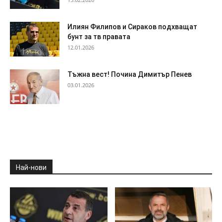
Илиян Филипов и Сираков подхващат
бунт за тв правата
12.01.2026
Тъжна вест! Почина Димитър Пенев
03.01.2026
Най-нови