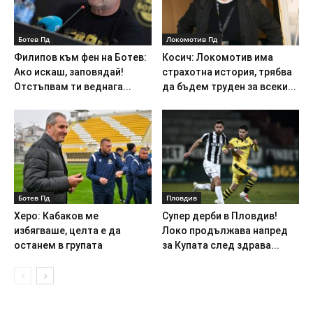
Ботев Пд
Локомотив Пд
Филипов към фен на Ботев:
Косич: Локомотив има
Ако искаш, заповядай!
страхотна история, трябва
Отстъпвам ти веднага...
да бъдем труден за всеки...
Ботев Пд
Пловдив
Херо: Кабаков ме
Супер дерби в Пловдив!
избягваше, целта е да
Локо продължава напред
останем в групата
за Купата след здрава...