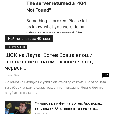
Най-четените за 48 часа
Локомотив Пд
ШОК на Лаута! Ботев Враца влоши
положението на смърфовете след
червен...
15.05.2025
102
Локомотив Пловдив не успя в опита си да се измъкне от зоната
на отборите, които са застрашени от изпадане! Черно-белите
загубиха с 1:3 като...
Филипов към фен на Ботев: Ако искаш,
заповядай! Отстъпвам ти веднага...
13.02.2026