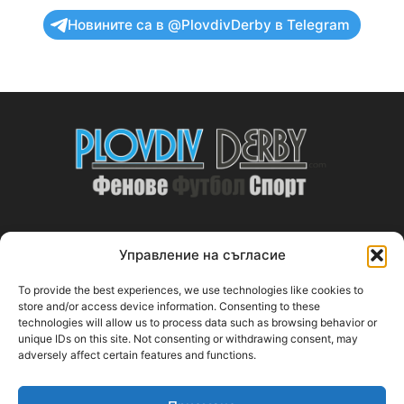
Новините са в @PlovdivDerby в Telegram
Управление на съгласие
ABOUT US
To provide the best experiences, we use technologies like cookies to
PlovdivDerby.com е първата пловдивска изцяло футболна
store and/or access device information. Consenting to these
technologies will allow us to process data such as browsing behavior or
медия!
unique IDs on this site. Not consenting or withdrawing consent, may
adversely affect certain features and functions.
Свържи се с нас:
plovdivderby.com@gmail.com