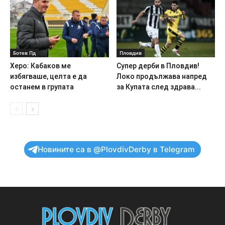
Ботев Пд
Пловдив
Херо: Кабаков ме
Супер дерби в Пловдив!
избягваше, целта е да
Локо продължава напред
останем в групата
за Купата след здрава...
Новините са в @PlovdivDerby в Telegram