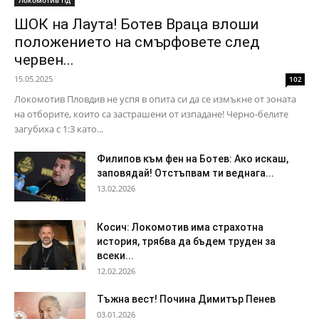
Локомотив Пд
ШОК на Лаута! Ботев Враца влоши
положението на смърфовете след
червен...
15.05.2025
102
Локомотив Пловдив не успя в опита си да се измъкне от зоната
на отборите, които са застрашени от изпадане! Черно-белите
загубиха с 1:3 като...
Филипов към фен на Ботев: Ако искаш,
заповядай! Отстъпвам ти веднага...
13.02.2026
Косич: Локомотив има страхотна
история, трябва да бъдем труден за
всеки...
12.02.2026
Тъжна вест! Почина Димитър Пенев
03.01.2026