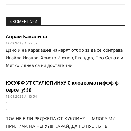
4 КОМЕНТАРИ
Аврам Бакалина
13.09.2023 At 22:57
Дано и на Каракашев намерят отбор за да се обиграва.
Ивайло Иванов, Христо Иванов, Евандро, Лео Сена а и
Митко Илиев са ни достатъчни.
ЮСУФФ УТ СТУЛЮПИНУУ С клоакомотиффф ф
серсету!:)))
13.09.2023 At 13:54
1
1
ТОА НЕ Е ЛИ РЕДЖЕПА ОТ КУКЛИН?……МЛОГУ МИ
ПРИЛИЧА НА НЕГУ?!!! КАРАЙ, ДА ГО ПУСКЪТ В