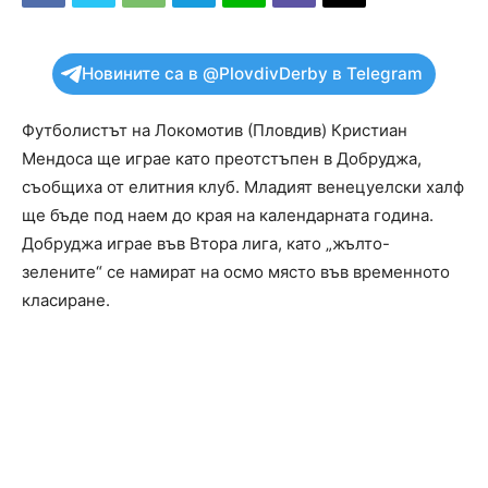
Новините са в @PlovdivDerby в Telegram
Футболистът на Локомотив (Пловдив) Кристиан
Мендоса ще играе като преотстъпен в Добруджа,
съобщиха от елитния клуб. Младият венецуелски халф
ще бъде под наем до края на календарната година.
Добруджа играе във Втора лига, като „жълто-
зелените“ се намират на осмо място във временното
класиране.