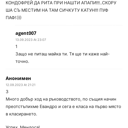
КОНДОФРЕЙ ДА РИТА ПРИ НАШТИ АПАПИ!!!..СКОРУ
ША СЪ МЕСТИМ НА ТАМ СИЧКУТУ КАТУН!!! ПУФ
ПАФ!:)))
agent007
13.09.2023 At 23:07
1
Защо не питаш майка ти. Тя ще ти каже най-
точно.
Анонимен
12.09.2023 At 21:21
3
Много добър ход на ръководството, по същия начин
преотстъпихме Евандро и сега е класа на първо място
в класирането.
Успех, Мендоса!