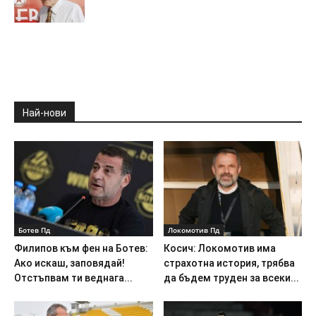
Най-нови
Ботев Пд
Локомотив Пд
Филипов към фен на Ботев:
Косич: Локомотив има
Ако искаш, заповядай!
страхотна история, трябва
Отстъпвам ти веднага...
да бъдем труден за всеки...