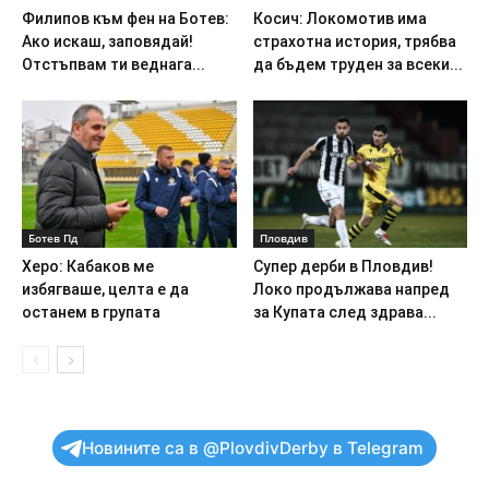
Филипов към фен на Ботев:
Косич: Локомотив има
Ако искаш, заповядай!
страхотна история, трябва
Отстъпвам ти веднага...
да бъдем труден за всеки...
Ботев Пд
Пловдив
Херо: Кабаков ме
Супер дерби в Пловдив!
избягваше, целта е да
Локо продължава напред
останем в групата
за Купата след здрава...
Новините са в @PlovdivDerby в Telegram