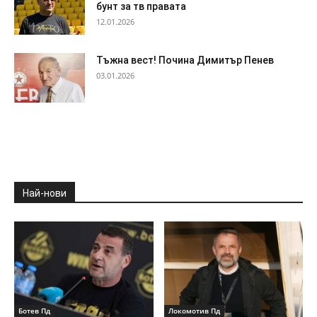
бунт за тв правата
12.01.2026
Тъжна вест! Почина Димитър Пенев
03.01.2026
Най-нови
Ботев Пд
Локомотив Пд