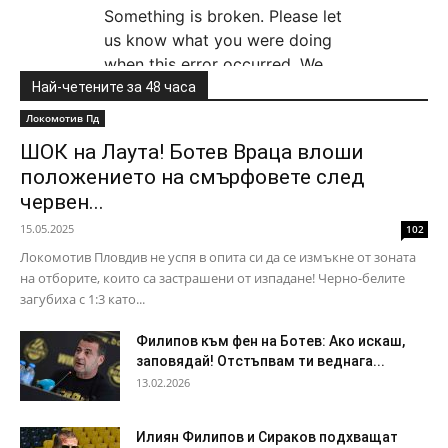
Най-четените за 48 часа
Локомотив Пд
ШОК на Лаута! Ботев Враца влоши
положението на смърфовете след
червен...
15.05.2025
102
Локомотив Пловдив не успя в опита си да се измъкне от зоната
на отборите, които са застрашени от изпадане! Черно-белите
загубиха с 1:3 като...
Филипов към фен на Ботев: Ако искаш,
заповядай! Отстъпвам ти веднага...
13.02.2026
Илиян Филипов и Сираков подхващат