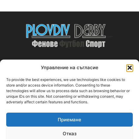
Управление на съгласие
ABOUT US
To provide the best experiences, we use technologies like cookies to
PlovdivDerby.com е първата пловдивска изцяло футболна
store and/or access device information. Consenting to these
technologies will allow us to process data such as browsing behavior or
медия!
unique IDs on this site. Not consenting or withdrawing consent, may
adversely affect certain features and functions.
Свържи се с нас:
plovdivderby.com@gmail.com
Приемане
FOLLOW US
Отказ