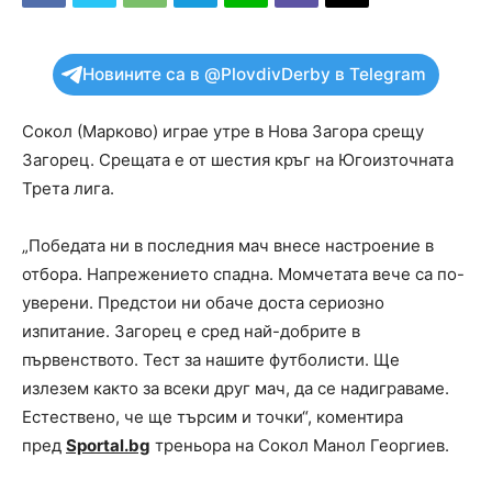
Новините са в @PlovdivDerby в Telegram
Сокол (Марково) играе утре в Нова Загора срещу
Загорец. Срещата е от шестия кръг на Югоизточната
Трета лига.
„Победата ни в последния мач внесе настроение в
отбора. Напрежението спадна. Момчетата вече са по-
уверени. Предстои ни обаче доста сериозно
изпитание. Загорец е сред най-добрите в
първенството. Тест за нашите футболисти. Ще
излезем както за всеки друг мач, да се надиграваме.
Естествено, че ще търсим и точки“, коментира
пред
Sportal.bg
треньора на Сокол Манол Георгиев.