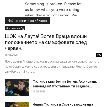
Най-четените за 48 часа
Локомотив Пд
ШОК на Лаута! Ботев Враца влоши
положението на смърфовете след
червен...
15.05.2025
102
Локомотив Пловдив не успя в опита си да се измъкне от зоната
на отборите, които са застрашени от изпадане! Черно-белите
загубиха с 1:3 като...
Филипов към фен на Ботев: Ако искаш,
заповядай! Отстъпвам ти веднага...
13.02.2026
Илиян Филипов и Сираков подхващат