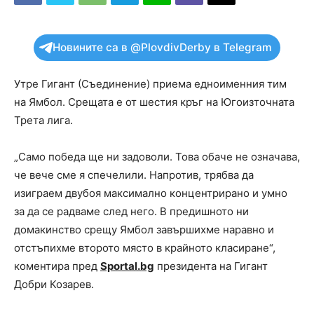
Новините са в @PlovdivDerby в Telegram
Утре Гигант (Съединение) приема едноименния тим
на Ямбол. Срещата е от шестия кръг на Югоизточната
Трета лига.
„Само победа ще ни задоволи. Това обаче не означава,
че вече сме я спечелили. Напротив, трябва да
изиграем двубоя максимално концентрирано и умно
за да се радваме след него. В предишното ни
домакинство срещу Ямбол завършихме наравно и
отстъпихме второто място в крайното класиране“,
коментира пред
Sportal.bg
президента на Гигант
Добри Козарев.