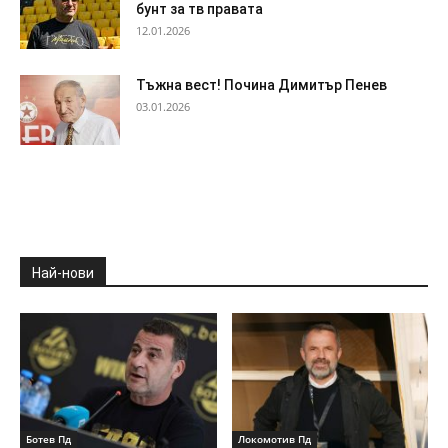
бунт за тв правата
12.01.2026
Тъжна вест! Почина Димитър Пенев
03.01.2026
Най-нови
Ботев Пд
Локомотив Пд