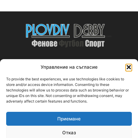
Управление на съгласие
ABOUT US
To provide the best experiences, we use technologies like cookies to
PlovdivDerby.com е първата пловдивска изцяло футболна
store and/or access device information. Consenting to these
technologies will allow us to process data such as browsing behavior or
медия!
unique IDs on this site. Not consenting or withdrawing consent, may
adversely affect certain features and functions.
Свържи се с нас:
plovdivderby.com@gmail.com
Приемане
FOLLOW US
Отказ