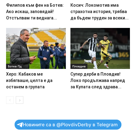
Филипов към фен на Ботев:
Косич: Локомотив има
Ако искаш, заповядай!
страхотна история, трябва
Отстъпвам ти веднага...
да бъдем труден за всеки...
Ботев Пд
Пловдив
Херо: Кабаков ме
Супер дерби в Пловдив!
избягваше, целта е да
Локо продължава напред
останем в групата
за Купата след здрава...
Новините са в @PlovdivDerby в Telegram