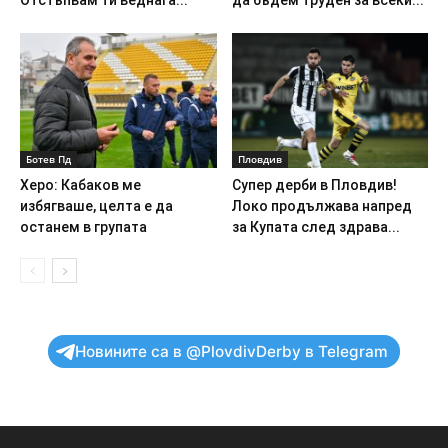
Отстъпвам ти веднага...
да бъдем труден за всеки...
Ботев Пд
Пловдив
Херо: Кабаков ме
Супер дерби в Пловдив!
избягваше, целта е да
Локо продължава напред
останем в групата
за Купата след здрава...
Новините са в @PlovdivDerby в Telegram