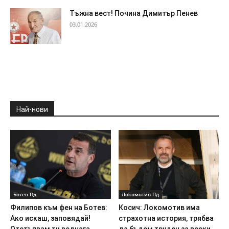
Тъжна вест! Почина Димитър Пенев
03.01.2026
Най-нови
Ботев Пд
Локомотив Пд
Филипов към фен на Ботев:
Косич: Локомотив има
Ако искаш, заповядай!
страхотна история, трябва