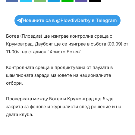
Новините са в @PlovdivDerby в Telegram
Ботев (Пловдив) ще изиграе контролна среща с
Крумовград. Двубоят ще се изиграе в събота (09.09) от
11:00ч. на стадион “Христо Ботев”.
Контролната среща е продиктувана от паузата в
шампионата заради мачовете на националните
отбори.
Проверката между Ботев и Крумовград ще бъде
закрита за фенове и журналисти след решение и на
двата клуба.