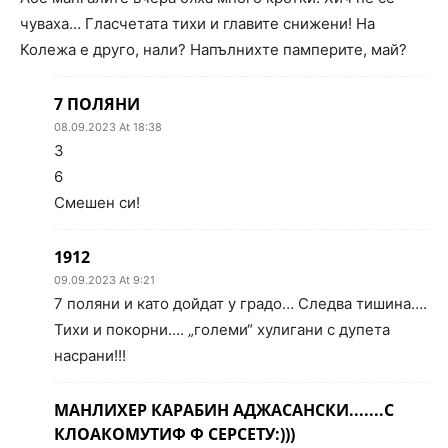
чуваха… Гласчетата тихи и главите снижени! На
Колежа е друго, нали? Напълнихте памперите, май?
7 ПОЛЯНИ
08.09.2023 At 18:38
3
6
Смешен си!
1912
09.09.2023 At 9:21
7 поляни и като дойдат у градо… Следва тишина….
Тихи и покорни…. „големи“ хулигани с дупета
насрани!!!
МАНЛИХЕР КАРАБИН АДЖАСАНСКИ.......С
КЛОАКОМУТИФ Ф СЕРСЕТУ:)))