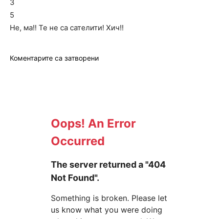
3
5
Не, ма!! Те не са сателити! Хич!!
Коментарите са затворени