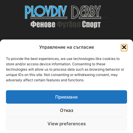
Управление на съгласие
ABOUT US
To provide the best experiences, we use technologies like cookies to
PlovdivDerby.com е първата пловдивска изцяло футболна
store and/or access device information. Consenting to these
technologies will allow us to process data such as browsing behavior or
медия!
unique IDs on this site. Not consenting or withdrawing consent, may
adversely affect certain features and functions.
Свържи се с нас:
plovdivderby.com@gmail.com
Приемане
FOLLOW US
Отказ
View preferences