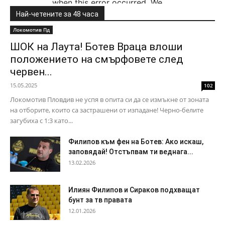
Най-четените за 48 часа
Локомотив Пд
ШОК на Лаута! Ботев Враца влоши
положението на смърфовете след
червен...
15.05.2025
102
Локомотив Пловдив не успя в опита си да се измъкне от зоната
на отборите, които са застрашени от изпадане! Черно-белите
загубиха с 1:3 като...
Филипов към фен на Ботев: Ако искаш,
заповядай! Отстъпвам ти веднага...
13.02.2026
Илиян Филипов и Сираков подхващат
бунт за тв правата
12.01.2026