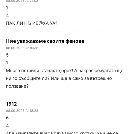
08.09.2023 At 21:02
1
4
ПАК ЛИ НЪ ИБ@ХА УА?
Ние уважаваме своите фенове
08.09.2023 At 19:38
5
1
Много потайни станахте,бре?! А накрая резултата ще
ни го съобщите ли? Или ще е само за вътрешно
ползване?
1912
08.09.2023 At 18:28
6
4
Абе мангалите вчера бяха много кротки! Хич не се