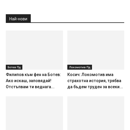
Най-нови
Ботев Пд
Локомотив Пд
Филипов към фен на Ботев:
Косич: Локомотив има
Ако искаш, заповядай!
страхотна история, трябва
Отстъпвам ти веднага...
да бъдем труден за всеки...