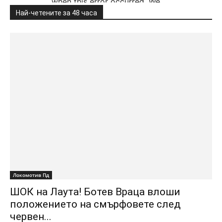
Най-четените за 48 часа
Локомотив Пд
ШОК на Лаута! Ботев Враца влоши
положението на смърфовете след
червен...