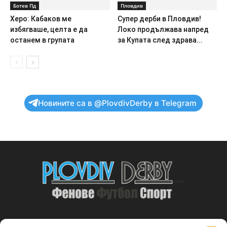
Ботев Пд
Пловдив
Херо: Кабаков ме
Супер дерби в Пловдив!
избягваше, целта е да
Локо продължава напред
останем в групата
за Купата след здрава...
Новините са в @PlovdivDerby в Telegram