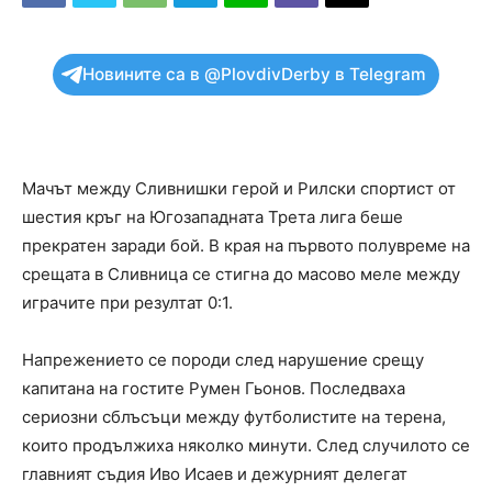
Новините са в @PlovdivDerby в Telegram
Мачът между Сливнишки герой и Рилски спортист от
шестия кръг на Югозападната Трета лига беше
прекратен заради бой. В края на първото полувреме на
срещата в Сливница се стигна до масово меле между
играчите при резултат 0:1.
Напрежението се породи след нарушение срещу
капитана на гостите Румен Гьонов. Последваха
сериозни сблъсъци между футболистите на терена,
които продължиха няколко минути. След случилото се
главният съдия Иво Исаев и дежурният делегат