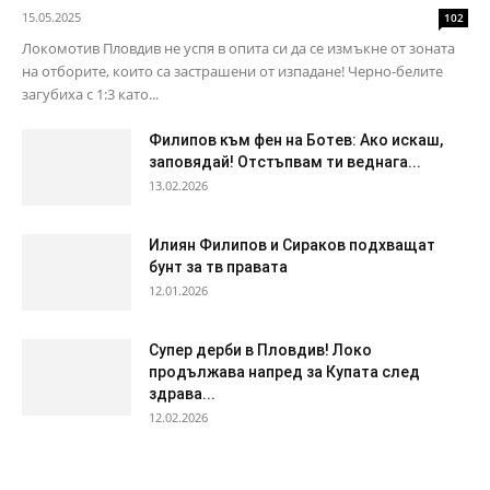
15.05.2025
102
Локомотив Пловдив не успя в опита си да се измъкне от зоната
на отборите, които са застрашени от изпадане! Черно-белите
загубиха с 1:3 като...
Филипов към фен на Ботев: Ако искаш,
заповядай! Отстъпвам ти веднага...
13.02.2026
Илиян Филипов и Сираков подхващат
бунт за тв правата
12.01.2026
Супер дерби в Пловдив! Локо
продължава напред за Купата след
здрава...
12.02.2026