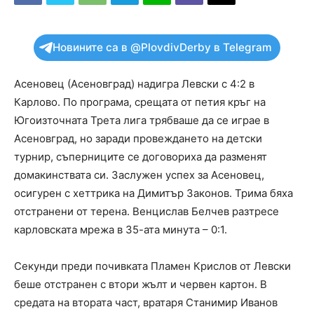
Новините са в @PlovdivDerby в Telegram
Асеновец (Асеновград) надигра Левски с 4:2 в
Карлово. По програма, срещата от петия кръг на
Югоизточната Трета лига трябваше да се играе в
Асеновград, но заради провеждането на детски
турнир, съперниците се договориха да разменят
домакинствата си. Заслужен успех за Асеновец,
осигурен с хеттрика на Димитър Законов. Трима бяха
отстранени от терена. Венцислав Белчев разтресе
карловската мрежа в 35-ата минута – 0:1.
Секунди преди почивката Пламен Крислов от Левски
беше отстранен с втори жълт и червен картон. В
средата на втората част, вратаря Станимир Иванов