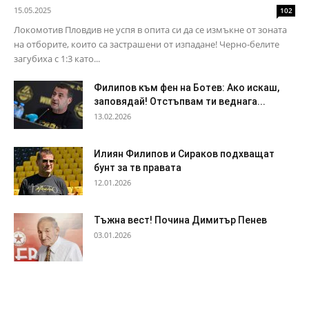
15.05.2025
102
Локомотив Пловдив не успя в опита си да се измъкне от зоната
на отборите, които са застрашени от изпадане! Черно-белите
загубиха с 1:3 като...
Филипов към фен на Ботев: Ако искаш,
заповядай! Отстъпвам ти веднага...
13.02.2026
Илиян Филипов и Сираков подхващат
бунт за тв правата
12.01.2026
Тъжна вест! Почина Димитър Пенев
03.01.2026