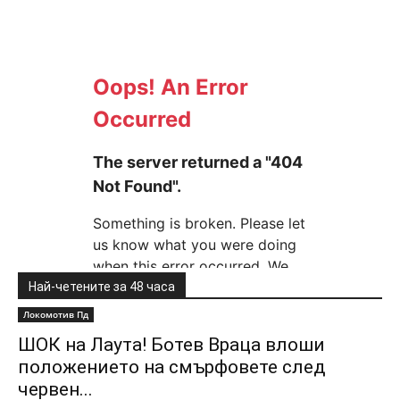
Най-четените за 48 часа
Локомотив Пд
ШОК на Лаута! Ботев Враца влоши
положението на смърфовете след
червен...