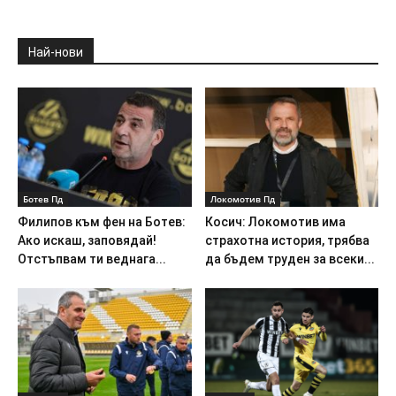
Най-нови
Ботев Пд
Локомотив Пд
Филипов към фен на Ботев:
Косич: Локомотив има
Ако искаш, заповядай!
страхотна история, трябва
Отстъпвам ти веднага...
да бъдем труден за всеки...