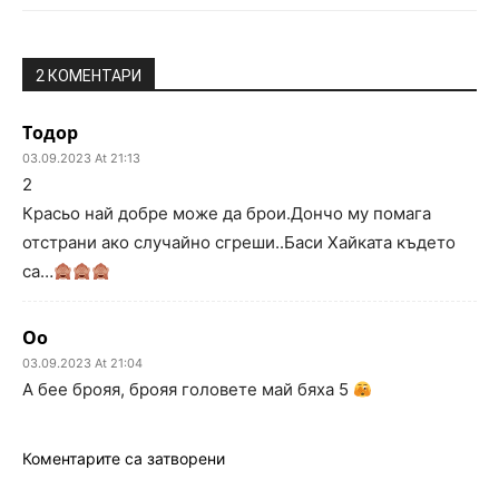
2 КОМЕНТАРИ
Тодор
03.09.2023 At 21:13
2
Красьо най добре може да брои.Дончо му помага
отстрани ако случайно сгреши..Баси Хайката където
са…
Оо
03.09.2023 At 21:04
А бее брояя, брояя головете май бяха 5
Коментарите са затворени