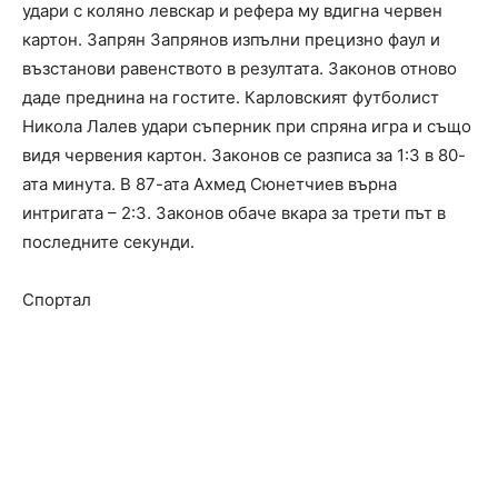
удари с коляно левскар и рефера му вдигна червен
картон. Запрян Запрянов изпълни прецизно фаул и
възстанови равенството в резултата. Законов отново
даде преднина на гостите. Карловският футболист
Никола Лалев удари съперник при спряна игра и също
видя червения картон. Законов се разписа за 1:3 в 80-
ата минута. В 87-ата Ахмед Сюнетчиев върна
интригата – 2:3. Законов обаче вкара за трети път в
последните секунди.
Спортал