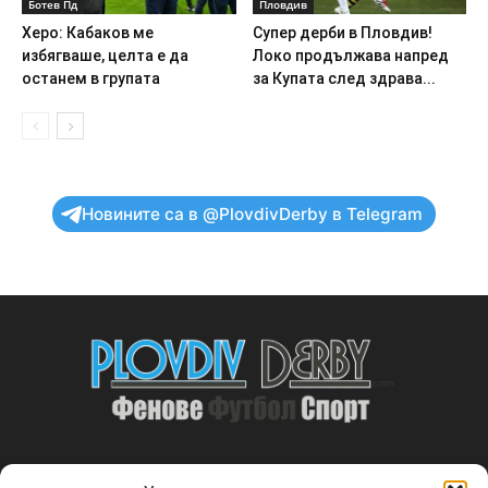
Ботев Пд
Пловдив
Херо: Кабаков ме
Супер дерби в Пловдив!
избягваше, целта е да
Локо продължава напред
останем в групата
за Купата след здрава...
Новините са в @PlovdivDerby в Telegram