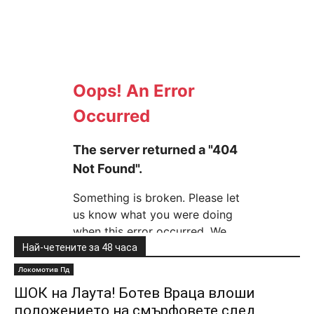
Най-четените за 48 часа
Локомотив Пд
ШОК на Лаута! Ботев Враца влоши
положението на смърфовете след