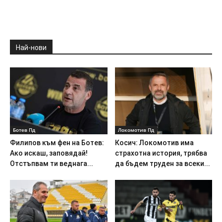
Най-нови
Ботев Пд
Локомотив Пд
Филипов към фен на Ботев:
Косич: Локомотив има
Ако искаш, заповядай!
страхотна история, трябва
Отстъпвам ти веднага...
да бъдем труден за всеки...