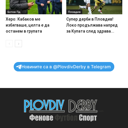
Ботев Пд
Пловдив
Херо: Кабаков ме
Супер дерби в Пловдив!
избягваше, целта е да
Локо продължава напред
останем в групата
за Купата след здрава...
Новините са в @PlovdivDerby в Telegram