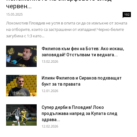
червен...
15.05.2025
102
Локомотив Пловдив не успя в опита си да се измъкне от зоната
на отборите, които са застрашени от изпадане! Черно-белите
загубиха с 1:3 като...
Филипов към фен на Ботев: Ако искаш,
заповядай! Отстъпвам ти веднага...
13.02.2026
Илиян Филипов и Сираков подхващат
бунт за тв правата
12.01.2026
Супер дерби в Пловдив! Локо
продължава напред за Купата след
здрава...
12.02.2026