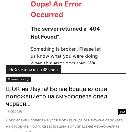
Най-четените за 48 часа
Локомотив Пд
ШОК на Лаута! Ботев Враца влоши
положението на смърфовете след
червен...
15.05.2025
102
Локомотив Пловдив не успя в опита си да се измъкне от зоната
на отборите, които са застрашени от изпадане! Черно-белите