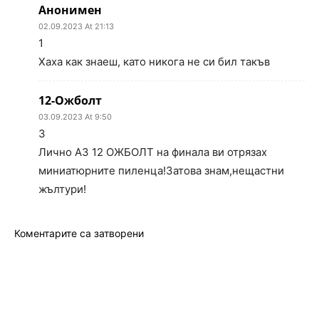
Анонимен
02.09.2023 At 21:13
1
Хаха как знаеш, като никога не си бил такъв
12-Ожболт
03.09.2023 At 9:50
3
Лично АЗ 12 ОЖБОЛТ на финала ви отрязах
миниатюрните пиленца!Затова знам,нещастни
жълтури!
Коментарите са затворени