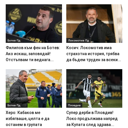
Ботев Пд
Локомотив Пд
Филипов към фен на Ботев:
Косич: Локомотив има
Ако искаш, заповядай!
страхотна история, трябва
Отстъпвам ти веднага...
да бъдем труден за всеки...
Ботев Пд
Пловдив
Херо: Кабаков ме
Супер дерби в Пловдив!
избягваше, целта е да
Локо продължава напред
останем в групата
за Купата след здрава...