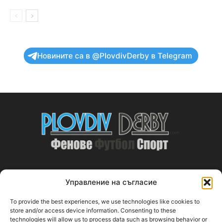
Новините са в @PlovdivDerby в Telegram
Управление на съгласие
ABOUT US
To provide the best experiences, we use technologies like cookies to
PlovdivDerby.com е първата пловдивска изцяло футболна
store and/or access device information. Consenting to these
technologies will allow us to process data such as browsing behavior or
медия!