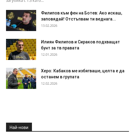
загубиха с 1:3 като...
Филипов към фен на Ботев: Ако искаш,
заповядай! Отстъпвам ти веднага...
13.02.2026
Илиян Филипов и Сираков подхващат
бунт за тв правата
12.01.2026
Херо: Кабаков ме избягваше, целта е да
останем в групата
12.02.2026
Най-нови