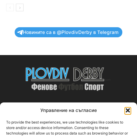
Новините са в @PlovdivDerby в Telegram
Управление на съгласие
ABOUT US
To provide the best experiences, we use technologies like cookies to
PlovdivDerby.com е първата пловдивска изцяло футболна
store and/or access device information. Consenting to these
technologies will allow us to process data such as browsing behavior or
медия!