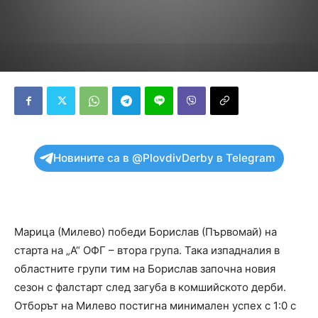
Новините са в @PlovdivDerby в Telegram
Марица (Милево) победи Борислав (Първомай) на
старта на „А“ ОФГ – втора група. Така изпадналия в
областните групи тим на Борислав започна новия
сезон с фалстарт след загуба в комшийското дерби.
Отборът на Милево постигна минимален успех с 1:0 с