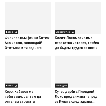
Ботев Пд
Локомотив Пд
Филипов към фен на Ботев:
Косич: Локомотив има
Ако искаш, заповядай!
страхотна история, трябва
Отстъпвам ти веднага...
да бъдем труден за всеки...
Ботев Пд
Пловдив
Херо: Кабаков ме
Супер дерби в Пловдив!
избягваше, целта е да
Локо продължава напред
останем в групата
за Купата след здрава...