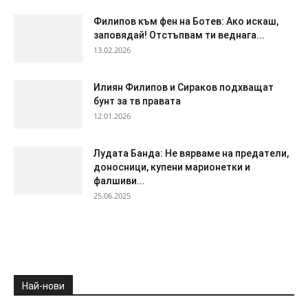
Филипов към фен на Ботев: Ако искаш,
заповядай! Отстъпвам ти веднага...
13.02.2026
Илиян Филипов и Сираков подхващат
бунт за тв правата
12.01.2026
Лудата Банда: Не вярваме на предатели,
доносници, купени марионетки и
фалшиви...
25.06.2025
Най-нови