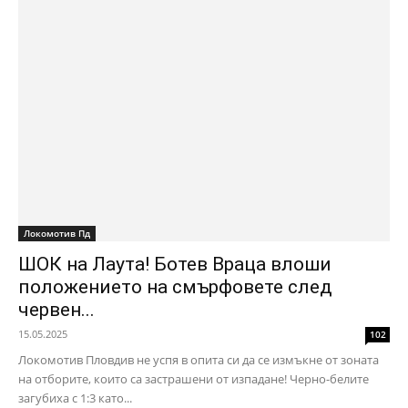
Локомотив Пд
ШОК на Лаута! Ботев Враца влоши
положението на смърфовете след
червен...
15.05.2025
102
Локомотив Пловдив не успя в опита си да се измъкне от зоната
на отборите, които са застрашени от изпадане! Черно-белите
загубиха с 1:3 като...