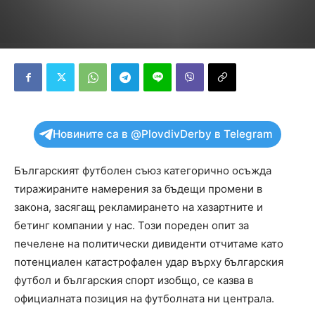
Новините са в @PlovdivDerby в Telegram
Българският футболен съюз категорично осъжда
тиражираните намерения за бъдещи промени в
закона, засягащ рекламирането на хазартните и
бетинг компании у нас. Този пореден опит за
печелене на политически дивиденти отчитаме като
потенциален катастрофален удар върху българския
футбол и българския спорт изобщо, се казва в
официалната позиция на футболната ни централа.