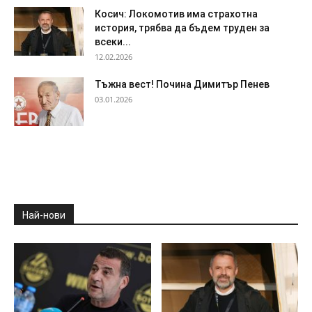
Косич: Локомотив има страхотна
история, трябва да бъдем труден за
всеки...
12.02.2026
Тъжна вест! Почина Димитър Пенев
03.01.2026
Най-нови