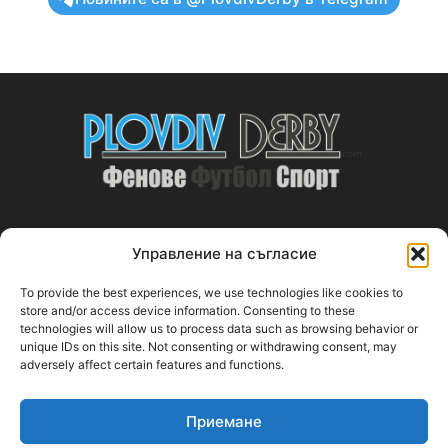
Управление на съгласие
ABOUT US
To provide the best experiences, we use technologies like cookies to
PlovdivDerby.com е първата пловдивска изцяло футболна
store and/or access device information. Consenting to these
technologies will allow us to process data such as browsing behavior or
медия!
unique IDs on this site. Not consenting or withdrawing consent, may
adversely affect certain features and functions.
Свържи се с нас:
plovdivderby.com@gmail.com
Приемане