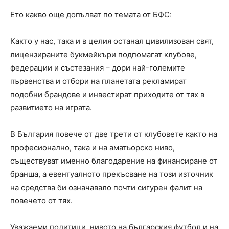
Ето какво още допълват по темата от БФС:
Както у нас, така и в целия останал цивилизован свят,
лицензираните букмейкъри подпомагат клубове,
федерации и състезания – дори най-големите
първенства и отбори на планетата рекламират
подобни брандове и инвестират приходите от тях в
развитието на играта.
В България повече от две трети от клубовете както на
професионално, така и на аматьорско ниво,
съществуват именно благодарение на финансиране от
бранша, а евентуалното прекъсване на този източник
на средства би означавало почти сигурен фалит на
повечето от тях.
Уважаеми политици, нивото на българския футбол и на