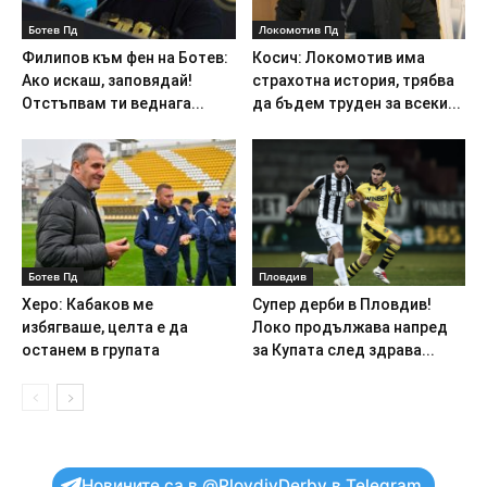
Ботев Пд
Локомотив Пд
Филипов към фен на Ботев:
Косич: Локомотив има
Ако искаш, заповядай!
страхотна история, трябва
Отстъпвам ти веднага...
да бъдем труден за всеки...
Ботев Пд
Пловдив
Херо: Кабаков ме
Супер дерби в Пловдив!
избягваше, целта е да
Локо продължава напред
останем в групата
за Купата след здрава...
Новините са в @PlovdivDerby в Telegram