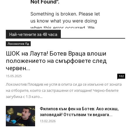
Най-четените за 48 часа
Локомотив Пд
ШОК на Лаута! Ботев Враца влоши
положението на смърфовете след
червен...
15.05.2025
102
Локомотив Пловдив не успя в опита си да се измъкне от зоната
на отборите, които са застрашени от изпадане! Черно-белите
загубиха с 1:3 като...
Филипов към фен на Ботев: Ако искаш,
заповядай! Отстъпвам ти веднага...
13.02.2026