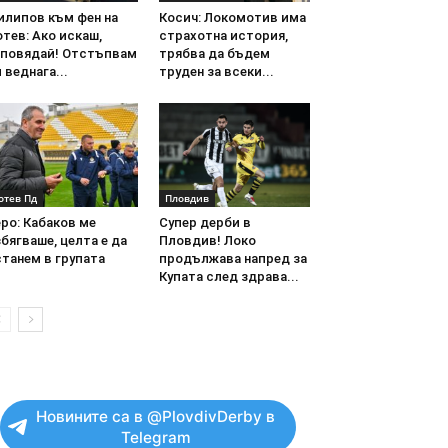
илипов към фен на
Косич: Локомотив има
тев: Ако искаш,
страхотна история,
аповядай! Отстъпвам
трябва да бъдем
 веднага...
труден за всеки...
отев Пд
Пловдив
ро: Кабаков ме
Супер дерби в
бягваше, целта е да
Пловдив! Локо
танем в групата
продължава напред за
Купата след здрава...
Новините са в @PlovdivDerby в
Telegram