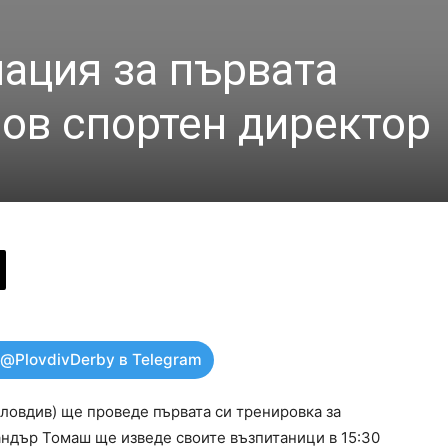
ация за първата
нов спортен директор
 @PlovdivDerby в Telegram
ловдив) ще проведе първата си тренировка за
сандър Томаш ще изведе своите възпитаници в 15:30