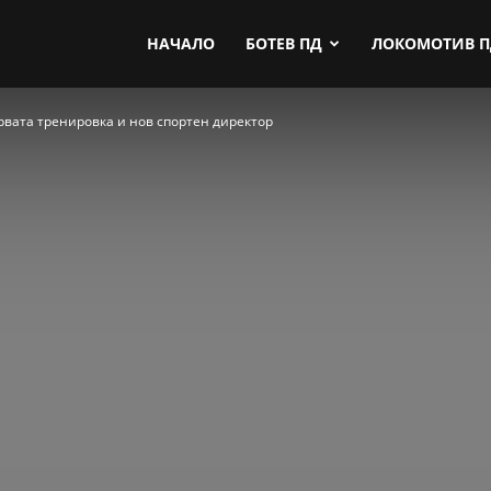
by.com
НАЧАЛО
БОТЕВ ПД
ЛОКОМОТИВ 
рвата тренировка и нов спортен директор