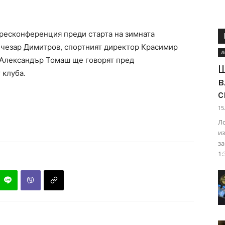
 пресконференция преди старта на зимната
ъчезар Димитров, спортният директор Красимир
Л
 Александър Томаш ще говорят пред
Ш
 клуба.
в
с
15
Ло
из
за
1: