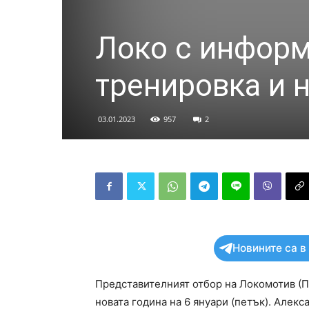
Локо с информ
тренировка и 
03.01.2023
957
2
Новините са в
Представителният отбор на Локомотив (П
новата година на 6 януари (петък). Алек