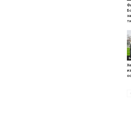
Ф
Бо
з
ти
Б
Хе
из
ос