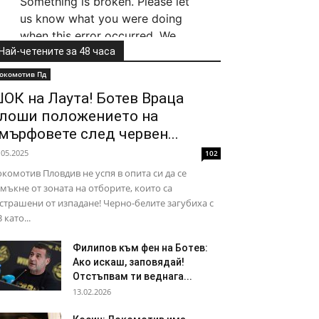
Най-четените за 48 часа
окомотив Пд
ОК на Лаута! Ботев Враца
лоши положението на
мърфовете след червен...
.05.2025
102
комотив Пловдив не успя в опита си да се
мъкне от зоната на отборите, които са
страшени от изпадане! Черно-белите загубиха с
3 като...
Филипов към фен на Ботев:
Ако искаш, заповядай!
Отстъпвам ти веднага...
13.02.2026