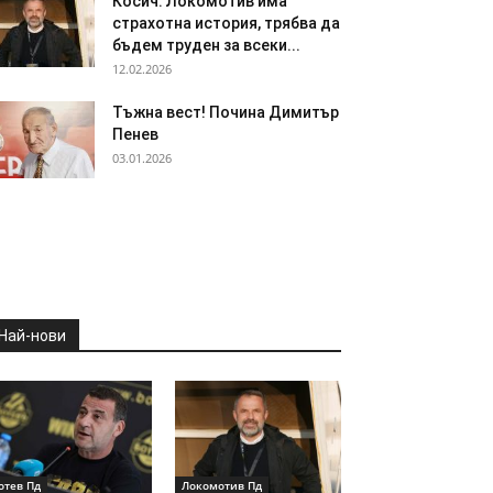
Косич: Локомотив има
страхотна история, трябва да
бъдем труден за всеки...
12.02.2026
Тъжна вест! Почина Димитър
Пенев
03.01.2026
Най-нови
отев Пд
Локомотив Пд