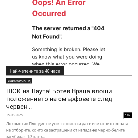
Най-четените за 48 часа
Локомотив Пд
ШОК на Лаута! Ботев Враца влоши
положението на смърфовете след
червен...
15.05.2025
102
Локомотив Пловдив не успя в опита си да се измъкне от зоната
на отборите, които са застрашени от изпадане! Черно-белите
загубиха с 1:3 като...