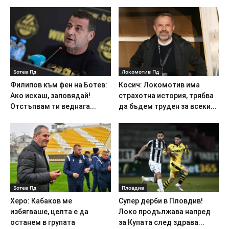
Ботев Пд
Локомотив Пд
Филипов към фен на Ботев:
Косич: Локомотив има
Ако искаш, заповядай!
страхотна история, трябва
Отстъпвам ти веднага...
да бъдем труден за всеки...
Ботев Пд
Пловдив
Херо: Кабаков ме
Супер дерби в Пловдив!
избягваше, целта е да
Локо продължава напред
останем в групата
за Купата след здрава...