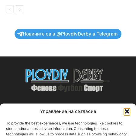
Новините са в @PlovdivDerby в Telegram
Управление на съгласие
ABOUT US
To provide the best experiences, we use technologies like cookies to
PlovdivDerby.com е първата пловдивска изцяло футболна
store and/or access device information. Consenting to these
technologies will allow us to process data such as browsing behavior or
медия!