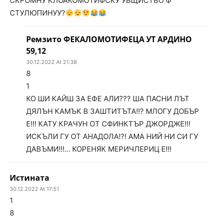
СКРОМНУ КЛОАКОМОТИФСКУ УБЩИСТВО Ф
СТУЛЮПИНУУ?
Ремзито ФЕКАЛОМОТИФЕЦА УТ АРДИНО
59,12
30.12.2022 At 21:38
8
1
КО ШИ КАЙШ ЗА ЕФЕ АЛИ??? ША ПАСНИ ЛЪТ
ДЯЛЪН КАМЪК В ЗАШТИТЪТА!!? МЛОГУ ДОБЪР
Е!!! КАТУ КРАЧУН ОТ СФИНКТЪР ДЖОРДЖЕ!!!
ИСКЪЛИ ГУ ОТ АНАДОЛА!?! АМА НИЙ НИ СИ ГУ
ДАВЪМИ!!!… КОРЕНЯК МЕРИЧЛЕРИЦ Е!!!
Истината
30.12.2022 At 17:51
1
8