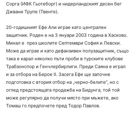
Сорга (ИФК Гьотеборг) и нидерландският десен бег
Джвани Трупе (Твенте).
20-годишният Ефе Али играе като централен
защитник. Роден е на 3 януари 2003 година в Хасково.
Минал е през школите Септември София и Левски.
Може да играе и като дефанзивен полузащитник, също
така е карал няколко пъти проби в турските клубове
Трабзонспор и Генчлербирлиги. Преди Саяна е играл
и за отбора на Берое II. Засега Ефе ще започне
подготовка с втория отбор на „черно-белите“, но с
оглед предстоящата продажба на Бидунга, той той
може регулярно да получи място при мъжете, ако
Томаш го предпочете пред Тодор Павлов.