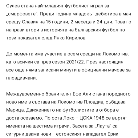
Сулев стана най-младият футболист играл за
„смърфовете“. Преди година младокът дебютира в мач
срещу Славия на 15 години, 2 месеца и 24 дни. Това го
направи втори в историята на българския футбол по
този показател след Янко Кирилов.
До момента има участие в осем срещи на Локомотив,
като всички са през сезон 2021/22. През настоящия
все още няма записани минути в официални мачове за
пловдивчани.
Междувременно бранителят Ефе Али стана поредното
ново име в състава на Локомотив Пловдив, събщава
Марица. Движението на футболистите в отбора е
доста осезаемо. По оста Локо – ЦСКА 1948 се въртят
имената на шестима играчи. Засега за „Лаута“ са
сигурни двама нови – естонският нападател Ерик