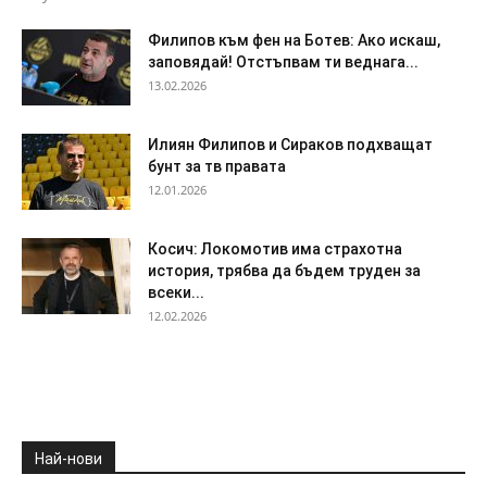
Филипов към фен на Ботев: Ако искаш,
заповядай! Отстъпвам ти веднага...
13.02.2026
Илиян Филипов и Сираков подхващат
бунт за тв правата
12.01.2026
Косич: Локомотив има страхотна
история, трябва да бъдем труден за
всеки...
12.02.2026
Най-нови