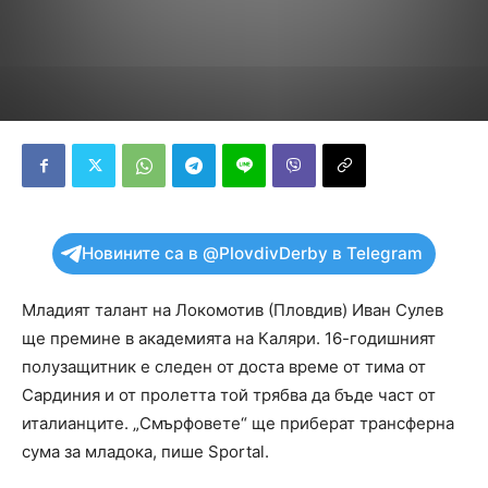
Новините са в @PlovdivDerby в Telegram
Младият талант на Локомотив (Пловдив) Иван Сулев
ще премине в академията на Каляри. 16-годишният
полузащитник е следен от доста време от тима от
Сардиния и от пролетта той трябва да бъде част от
италианците. „Смърфовете“ ще приберат трансферна
сума за младока, пише Sportal.